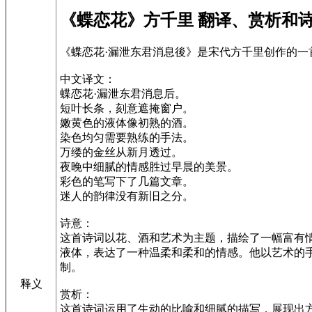
《蝶恋花》方千里 翻译、赏析和
《蝶恋花·漏泄东君消息後》是宋代方千里创作的
中文译文：
蝶恋花·漏泄东君消息后。
短叶长条，刻意遮掩窗户。
嫩黄色的液体像初熟的酒。
染色均匀需要熟练的手法。
万缕的金丝从新月透过。
夜晚中细腻的情感胜过早晨的美景。
彩色的笔写下了几篇文章。
迷人的韵律没有新旧之分。
诗意：
这首诗词以花、酒和艺术为主题，描绘了一幅富有
液体，表达了一种温柔和柔和的情感。他以艺术的
制。
释义
赏析：
这首诗词运用了生动的比喻和细腻的描写，展现出