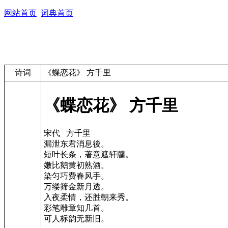
网站首页
词典首页
诗词
《蝶恋花》 方千里
《蝶恋花》 方千里
宋代 方千里
漏泄东君消息後。
短叶长条，著意遮轩牖。
嫩比鹅黄初熟酒。
染匀巧费春风手。
万缕筛金新月透。
入夜柔情，还胜朝来秀。
彩笔雕章知几首。
可人标韵无新旧。