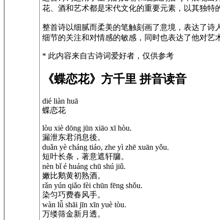
花、酒和艺术都是宋代文化的重要元素，以其独特
整首诗以细腻而柔美的笔触刻画了意境，表达了诗
细节的关注和对情感的敏感，同时也表达了他对艺
* 此内容来自古诗词爱好者，仅供参考
《蝶恋花》方千里 拼音读音
dié liàn huā
蝶恋花
lòu xiè dōng jūn xiāo xī hòu.
漏泄东君消息後。
duǎn yè cháng tiáo, zhe yì zhē xuān yǒu.
短叶长条，著意遮轩牖。
nèn bǐ é huáng chū shú jiǔ.
嫩比鹅黄初熟酒。
rǎn yún qiǎo fèi chūn fēng shǒu.
染匀巧费春风手。
wàn lǚ shāi jīn xīn yuè tòu.
万缕筛金新月透。