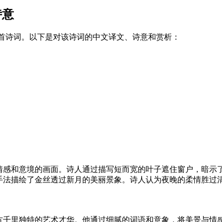
诗意
一首诗词。以下是对该诗词的中文译文、诗意和赏析：
情感和意境的画面。诗人通过描写短而宽的叶子遮住窗户，暗示
手法描绘了金丝透过新月的美丽景象。诗人认为夜晚的柔情胜过
方千里独特的艺术才华。他通过细腻的词语和意象，将美景与情