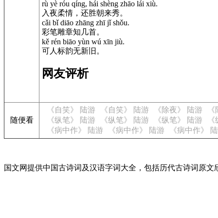
rù yè róu qíng, hái shèng zhāo lái xiù.
入夜柔情，还胜朝来秀。
cǎi bǐ diāo zhāng zhī jǐ shǒu.
彩笔雕章知几首。
kě rén biāo yùn wú xīn jiù.
可人标韵无新旧。
网友评析
《自笑》 陆游
《自笑》 陆游
《除夜》 陆游
《
随便看
《纵笔》 陆游
《纵笔》 陆游
《纵笔》 陆游
《
《病中作》 陆游
《病中作》 陆游
《病中作》 
国文网提供中国古诗词及汉语字词大全，包括历代古诗词原文