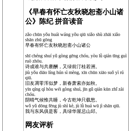
《早春有怀亡友秋晓恕斋小山诸
公》陈纪 拼音读音
zǎo chūn yǒu huái wáng yǒu qiū xiǎo shù zhāi xiǎo
shān zhū gōng
早春有怀亡友秋晓恕斋小山诸公
shī chéng shuí yǔ gòng gēng chóu, yòu lǜ qián tīng guì
ruò zhōu.
诗成谁与共赓酬，又绿前汀桂若洲。
jiù yǒu diāo líng hún sì mèng, xīn chūn xiāo suǒ yì rú
qiū.
旧友凋零浑似梦，新春萧索亦如秋。
yīn qíng qì hòu wéi gòng shuì, jīn gǔ qián kūn zhǐ zài
chóu.
阴晴气候惟共睡，今古乾坤只载愁。
wǒ yǔ dōng fēng jù shì kè, jù lǜ huá wū jì shān qiū.
我与东风俱是客，具绿华屋忌山邱。
网友评析