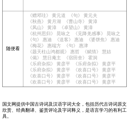
《赠邓珪》 黄元道
《句》 黄元夫
《秋燕》 黄月湖
《曹山寺》 黄漳
《凤山》 黄漳
《卓望山》 黄漳
《杭州思归》 晃咏之
《见降羌感事》 晃咏之
《句》 惠迪
《送客》 惠迪
《婆饼焦》 惠迪
《梅花》 惠端方
《句》 惠津
随便看
《题天柱山鸿都观》 惠哲
《赋情》 慧姞
《偈》 慧日庵主
《宿田舍》 霍洞
《乐府杂拟》 黄彦平
《乐府杂拟》 黄彦平
《乐府杂拟》 黄彦平
《欢喜口号》 黄彦平
《欢喜口号》 黄彦平
《欢喜口号》 黄彦平
《欢喜口号》 黄彦平
《欢喜口号》 黄彦平
国文网提供中国古诗词及汉语字词大全，包括历代古诗词原文
欣赏、经典翻译、鉴赏评论及字词释义，是语言学习的有利工
具。