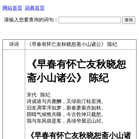
网站首页
词典首页
请输入您要查询的词句：
诗词
《早春有怀亡友秋晓恕斋小山诸公》 陈纪
《早春有怀亡友秋晓恕
斋小山诸公》 陈纪
宋代 陈纪
诗成谁与共赓酬，又绿前汀桂若洲。
旧友凋零浑似梦，新春萧索亦如秋。
阴晴气候惟共睡，今古乾坤只载愁。
我与东风俱是客，具绿华屋忌山邱。
《早春有怀亡友秋晓恕斋小山诸