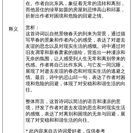
在。作者自比东风，象征着无常的流转和离别，
而他居住的绿草如茵的房屋则忌惮高山和邱墓，
折射出作者对困境和危险的回避之情。
赏析：
释义
这首诗词以自然景物春天的到来为背景，通过描
写早春的景象和作者内心的感受，表达了对逝去
友谊的思念以及对现实生活的感慨。诗中通过对
旧友凋零和新春萧索的描绘，营造出一种凄凉和
无奈的氛围，让人感受到人生无常和离别带来的
伤感。作者将自己比作东风，与亡友一同沉睡，
展现了对逝去友谊的眷恋和对现实生活的逃避之
情。最后，诗中的忌山邱一句，表达了作者对困
境和危险的回避，体现了对安稳和和谐生活的向
往。
整体而言，这首诗词以简洁的语言和凄凉的意
境，抒发了作者对逝去友谊的思念和对现实生活
的感慨，表达了对离别和困境的无奈与回避，展
现了对安稳和和谐生活的向往。
* 此内容来自古诗词爱好者，仅供参考