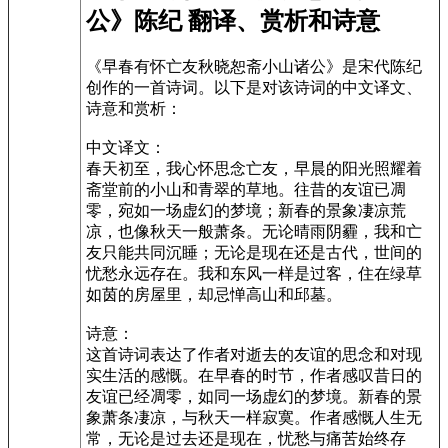
公》陈纪 翻译、赏析和诗意
《早春有怀亡友秋晓恕斋小山诸公》是宋代陈纪
创作的一首诗词。以下是对该诗词的中文译文、
诗意和赏析：
中文译文：
春天初至，我心怀思念亡友，早晨的阳光照耀着
斋堂前的小山和青翠的草地。往昔的友谊已凋
零，宛如一场虚幻的梦境；新春的景象凄凉荒
凉，也像秋天一般萧条。无论晴雨阴霾，我和亡
友只能共同沉睡；无论是现在还是古代，世间的
忧愁永远存在。我和东风一样是过客，住在绿草
如茵的房屋里，却忌惮高山和邱墓。
诗意：
这首诗词表达了作者对逝去的友谊的思念和对现
实生活的感慨。在早春的时节，作者感叹昔日的
友谊已经凋零，如同一场虚幻的梦境。新春的景
象萧条凄凉，与秋天一样寂寞。作者感慨人生无
常，无论是过去还是现在，忧愁与痛苦始终存