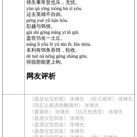
得失事常贫也乐，无忧。
yùn qù yīng xióng bù zì yóu.
运去英雄不自由。
péng yuè yǔ hán hóu.
彭越与韩侯。
gài shì gōng míng yī tǔ qiū.
盖世功名一土丘。
míng lì yǒu ěr yú tūn ěr, lún shōu.
名利有饵鱼吞饵，轮收。
dé tuō nà néng gèng shàng gōu.
得脱那能更上钩。
网友评析
《题皇仙宝积观》 张继先
《听元规琴》 张继先
《同石元规讲鹍鹏偶书》 张继先
《橐籥歌》 张继先
《玩月悠然堂》 张继先
《题度仪堂四首》 张继先
《题度仪堂四首》 张继先
《题度仪堂四首》 张继先