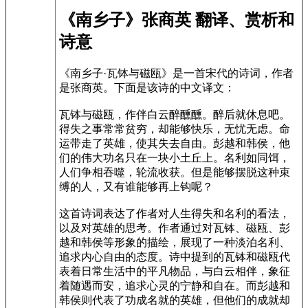
《南乡子》张商英 翻译、赏析和
诗意
《南乡子·瓦钵与磁瓯》是一首宋代的诗词，作者
是张商英。下面是该诗的中文译文：
瓦钵与磁瓯，作伴白云醉醺醺。醉后就休息吧。
得失之事常常贫穷，却能够快乐，无忧无虑。命
运带走了英雄，使其失去自由。彭越和韩侯，他
们的伟大功名只在一块小土丘上。名利如同饵，
人们争相吞噬，轮流收获。但是能够摆脱这种束
缚的人，又有谁能够再上钩呢？
这首诗词表达了作者对人生得失和名利的看法，
以及对英雄的思考。作者通过对瓦钵、磁瓯、彭
越和韩侯等形象的描绘，展现了一种淡泊名利、
追求内心自由的态度。诗中提到的瓦钵和磁瓯代
表着日常生活中的平凡物品，与白云相伴，象征
着随遇而安，追求心灵的宁静和自在。而彭越和
韩侯则代表了功成名就的英雄，但他们的成就却