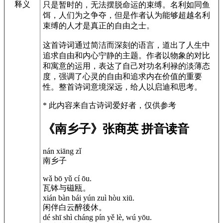
释义
只是暂时的，无法摆脱命运的束缚。名利如同鱼
饵，人们为之争夺，但是作者认为能够超越名利
束缚的人才是真正的自由之士。
这首诗词通过简洁而深刻的语言，道出了人生中
追求自由和内心宁静的主题。作者以物象的对比
和寓意的运用，表达了自己对功名利禄的淡薄态
度，强调了心灵的自由和追求内在价值的重要
性。整首诗词意境深远，给人以启迪和思考。
* 此内容来自古诗词爱好者，仅供参考
《南乡子》张商英 拼音读音
nán xiāng zǐ
南乡子
wǎ bō yǔ cí ōu.
瓦钵与磁瓯。
xián bàn bái yún zuì hòu xiū.
闲伴白云醉後休。
dé shī shì cháng pín yě lè, wú yōu.