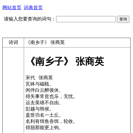
网站首页
词典首页
请输入您要查询的词句：
诗词
《南乡子》 张商英
《南乡子》 张商英
宋代 张商英
瓦钵与磁瓯。
闲伴白云醉後休。
得失事常贫也乐，无忧。
运去英雄不自由。
彭越与韩侯。
盖世功名一土丘。
名利有饵鱼吞饵，轮收。
得脱那能更上钩。