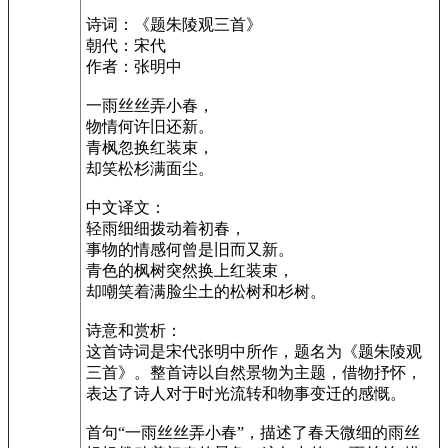
诗词：《题朱陵观三首》
朝代：宋代
作者：张明中
一雨丝丝弄小春，
物情何许旧还新。
青枫忽换红装束，
却笑松杉满面尘。
中文译文：
轻雨细细拨动着初春，
事物的情感何曾是旧而又新。
青色的枫树突然换上红装束，
却嘲笑着满脸尘土的松树和杉树。
诗意和赏析：
这首诗词是宋代张明中所作，题名为《题朱陵观
三首》。整首诗以自然景物为主题，借物抒怀，
表达了诗人对于时光流转和物事变迁的感慨。
首句“一雨丝丝弄小春”，描述了春天微细的雨丝