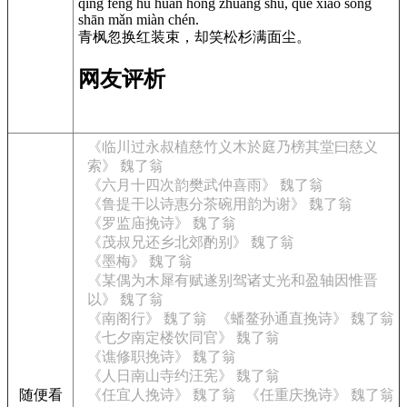
qīng fēng hū huàn hóng zhuāng shù, què xiào sōng
shān mǎn miàn chén.
青枫忽换红装束，却笑松杉满面尘。
网友评析
《临川过永叔植慈竹义木於庭乃榜其堂曰慈义
索》 魏了翁
《六月十四次韵樊武仲喜雨》 魏了翁
《鲁提干以诗惠分茶碗用韵为谢》 魏了翁
《罗监庙挽诗》 魏了翁
《茂叔兄还乡北郊酌别》 魏了翁
《墨梅》 魏了翁
《某偶为木犀有赋遂别驾诸丈光和盈轴因惟晋
以》 魏了翁
《南阁行》 魏了翁
《蟠鳌孙通直挽诗》 魏了翁
《七夕南定楼饮同官》 魏了翁
《谯修职挽诗》 魏了翁
《人日南山寺约汪宪》 魏了翁
随便看
《任宜人挽诗》 魏了翁
《任重庆挽诗》 魏了翁