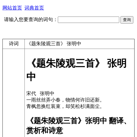
网站首页
词典首页
请输入您要查询的词句：
诗词
《题朱陵观三首》 张明中
《题朱陵观三首》 张明
中
宋代 张明中
一雨丝丝弄小春，物情何许旧还新。
青枫忽换红装束，却笑松杉满面尘。
《题朱陵观三首》张明中 翻译、
赏析和诗意