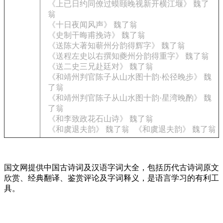
《上已日约同僚过蟆颐晚视新开横江堰》 魏了
翁
《十日夜闻风声》 魏了翁
《史制干晦甫挽诗》 魏了翁
《送陈大著知蕲州分韵得辉字》 魏了翁
《送程左史以右撰知夔州分韵得重字》 魏了翁
《送二史三兄赴廷对》 魏了翁
《和靖州判官陈子从山水图十韵·松径晚步》 魏
了翁
《和靖州判官陈子从山水图十韵·星湾晚酌》 魏
了翁
《和李致政花石山诗》 魏了翁
《和虞退夫韵》 魏了翁
《和虞退夫韵》 魏了翁
国文网提供中国古诗词及汉语字词大全，包括历代古诗词原文
欣赏、经典翻译、鉴赏评论及字词释义，是语言学习的有利工
具。