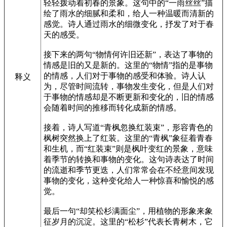
轻轻拨动着初春的景象。这句中的“一雨丝丝”描
绘了雨水的细腻和柔和，给人一种温暖而清新的
感觉。诗人通过雨水的细微变化，抒发了对于春
天的感受。
接下来的两句“物情何许旧还新”，表达了事物的
情感是旧的又是新的。这里的“物情”指的是事物
的情感，人们对于事物的感受和体验。诗人认
释义
为，尽管时间流转，事物发生变化，但是人们对
于事物的情感却是不断更新和变化的，旧的情感
会随着时间的推移而转化成新的情感。
接着，诗人写道“青枫忽换红装束”，形容青色的
枫树突然换上了红装。这里的“青枫”象征着青春
和生机，而“红装束”则是枫叶变红的景象，意味
着季节的转换和事物的变化。这句诗表达了时间
的流逝和季节更迭，人们常常会在不经意间发现
事物的变化，这种变化给人一种惊喜和愉悦的感
觉。
最后一句“却笑松杉满面尘”，用植物的形象来象
征岁月的沉淀。这里的“松杉”代表长青树木，它