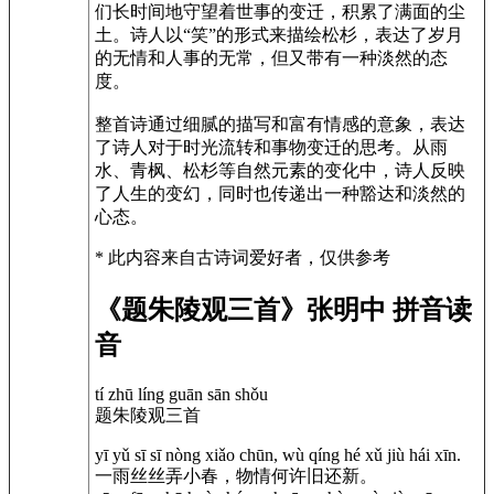
们长时间地守望着世事的变迁，积累了满面的尘
土。诗人以“笑”的形式来描绘松杉，表达了岁月
的无情和人事的无常，但又带有一种淡然的态
度。
整首诗通过细腻的描写和富有情感的意象，表达
了诗人对于时光流转和事物变迁的思考。从雨
水、青枫、松杉等自然元素的变化中，诗人反映
了人生的变幻，同时也传递出一种豁达和淡然的
心态。
* 此内容来自古诗词爱好者，仅供参考
《题朱陵观三首》张明中 拼音读
音
tí zhū líng guān sān shǒu
题朱陵观三首
yī yǔ sī sī nòng xiǎo chūn, wù qíng hé xǔ jiù hái xīn.
一雨丝丝弄小春，物情何许旧还新。