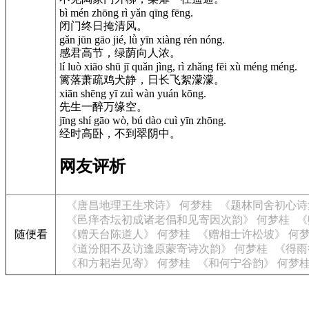
bì mén zhōng rì yǎn qīng fēng.
闭门终日掩清风。
gǎn jūn gāo jié, lǜ yīn xiàng rén nóng.
感君高节，绿荫向人浓。
lí luò xiāo shū jī quǎn jìng, rì zhǎng fēi xù méng méng.
篱落萧疏鸡犬静，日长飞絮濛濛。
xiān shēng yī zuì wàn yuán kōng.
先生一醉万缘空。
jīng shí gāo wò, bú dào cuì yīn zhōng.
经时高卧，不到翠阴中。
网友评析
《唐昌地理王生求诗》 何梦桂
《题林同舍初心诗
《邑痒杏坛初成诸老倡和见寄因次韵》 何梦桂
《
随便看
《赠天台陈道人》 何梦桂
《赠相士许松坡》 何
《道汾阳不及访逢原蒙寄诗次韵》 何梦桂
《得雨
《和方耜岩见寄》 何梦桂
《和何宁谷韵》 何梦