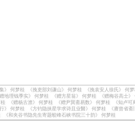
集》 何梦桂
《挽吏部刘谦山》 何梦桂
《挽袁安人徐氏》 何梦
赠地理钱季实》 何梦桂
《赠方星翁》 何梦桂
《赠梅谷高士》
梦桂
《赠杨古澹》 何梦桂
《赠尹巽斋易数》 何梦桂
《知卢可
行》 何梦桂
《方钓隐挟星学求诗且业醫》 何梦桂
《赓曾省斋
桂
《和夹谷书隐先生寄题蛟峰石峡书院三十韵》 何梦桂