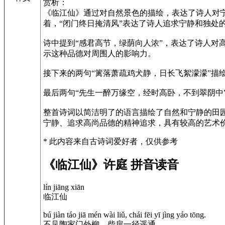
赏析：
《临江仙》通过对自然景色的描绘，表达了诗人对
着，“闭门终日掩清风”表达了诗人追求宁静和独处
诗中提到“感君高节，绿荫向人浓”，表达了诗人对
示这种品德对周围人的影响力。
接下来的两句“篱落萧疏鸡犬静，日长飞絮濛濛”
最后两句“先生一醉万缘空，经时高卧，不到翠阴
整首诗词以简洁明了的语言描绘了自然和宁静的田
宁静、追求高尚品德的精神追求，具有较高的艺术
* 此内容来自古诗词爱好者，仅供参考
《临江仙》许庭 拼音读音
lín jiāng xiān
临江仙
bú jiàn táo jiā mén wài liǔ, chái fēi yī jìng yáo tōng.
不见陶家门外柳，柴扉一径遥通。