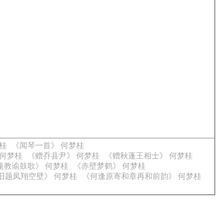
桂
《闻琴一首》 何梦桂
 何梦桂
《赠乔县尹》 何梦桂
《赠秋蓬王相士》 何梦桂
庵教谕鼓歌》 何梦桂
《赤壁梦鹤》 何梦桂
旧题凤翔空壁》 何梦桂
《何逢原寄和章再和前韵》 何梦桂