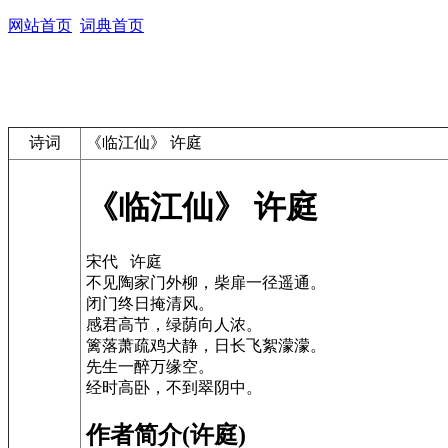
网站首页
词典首页
诗词
《临江仙》 许庭
《临江仙》 许庭
宋代 许庭
不见陶家门外柳，柴扉一径遥通。
闭门终日掩清风。
感君高节，绿荫向人浓。
篱落萧疏鸡犬静，日长飞絮濛濛。
先生一醉万缘空。
经时高卧，不到翠阴中。
作者简介(许庭)