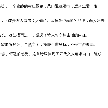
描绘了一个幽静的村庄景象，柴门通往远方，远离尘嚣。接
物，可能是友人或者文人知己。绿荫象征高尚的品德，向人浓表
悠长。这些描写进一步强调了诗人对宁静生活的向往。
希望能够醉卧于自然之间，摆脱尘世纷扰，不受世俗缠绕。
宁静、舒适的感受。这首诗词体现了宋代文人追求自由、追求