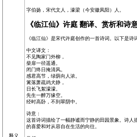
字伯扬，宋代文人，濠梁（今安徽凤阳）人。
《临江仙》许庭 翻译、赏析和诗
《临江仙》是宋代许庭创作的一首诗词。以下是诗
中文译文：
不见陶家门外柳，
柴扉一径遥通。
闭门终日掩清风。
感君高节，绿荫向人浓。
篱落萧疏鸡犬静，
日长飞絮濛濛。
先生一醉万缘空。
经时高卧，不到翠阴中。
诗意：
这首诗词描绘了一幅静谧而宁静的田园景象。诗人
的喜爱和对从容自在生活的向往。
释义