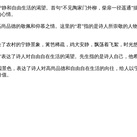
宁静和自由生活的渴望。首句“不见陶家门外柳，柴扉一径遥通”
的心情。
高尚品德的敬佩和仰慕之情。这里的“君”指的是诗人所崇敬的人
描绘了农村的宁静景象，篱笆稀疏，鸡犬安静，飘荡着飞絮，时光
中”表达了诗人对自由自在生活的渴望。先生指的是诗人自己，他
园景色，表达了诗人对高尚品德和自由自在生活的向往，给人以
价值。