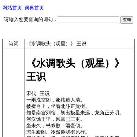
网站首页
词典首页
请输入您要查询的词句：
诗词
《水调歌头（观星）》 王识
《水调歌头（观星）》
王识
宋代 王识
一雨洗空阁，象纬迫人清。
披襟台上，坐看北斗正旋衡。
知是南宫列宿，初出极星未远，龙角正分明。
河汉馀千里，风露已三更。
坐未久，书帙散，酒壶倾。
凉生殿阁、冷然邀我御风行。