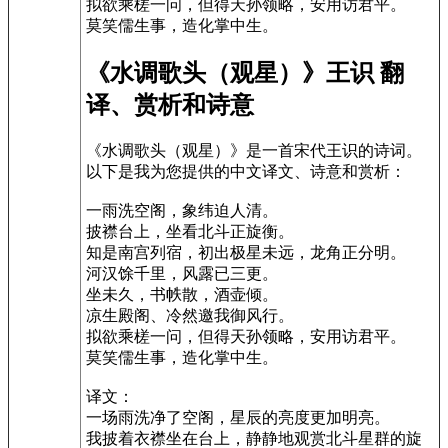
拟欲乘槎一问，但得天孙领略，安用访君平。
莫笑儒生事，造化掌中生。
《水调歌头（观星）》王识 翻
译、赏析和诗意
《水调歌头（观星）》是一首宋代王识的诗词。
以下是我为您提供的中文译文、诗意和赏析：
一雨洗空阁，象纬迫人清。
披襟台上，坐看北斗正旋衡。
知是南宫列宿，初出极星未远，龙角正分明。
河汉馀千里，风露已三更。
坐未久，书帙散，酒壶倾。
凉生殿阁、冷然邀我御风行。
拟欲乘槎一问，但得天孙领略，安用访君平。
莫笑儒生事，造化掌中生。
译文：
一场雨洗净了空阁，星辰的亮度更加明亮。
我披着衣襟坐在台上，静静地观赏北斗星群的旋