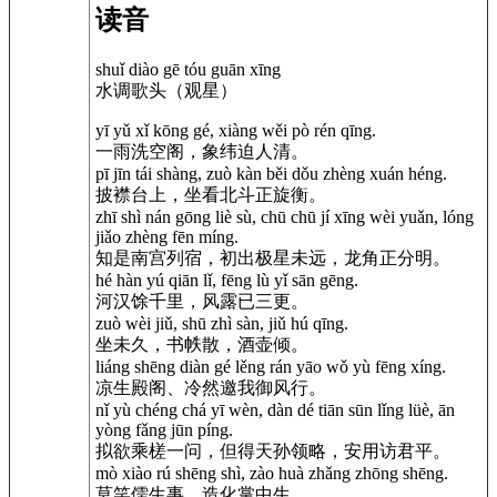
读音
shuǐ diào gē tóu guān xīng
水调歌头（观星）
yī yǔ xǐ kōng gé, xiàng wěi pò rén qīng.
一雨洗空阁，象纬迫人清。
pī jīn tái shàng, zuò kàn běi dǒu zhèng xuán héng.
披襟台上，坐看北斗正旋衡。
zhī shì nán gōng liè sù, chū chū jí xīng wèi yuǎn, lóng
jiǎo zhèng fēn míng.
知是南宫列宿，初出极星未远，龙角正分明。
hé hàn yú qiān lǐ, fēng lù yǐ sān gēng.
河汉馀千里，风露已三更。
zuò wèi jiǔ, shū zhì sàn, jiǔ hú qīng.
坐未久，书帙散，酒壶倾。
liáng shēng diàn gé lěng rán yāo wǒ yù fēng xíng.
凉生殿阁、冷然邀我御风行。
nǐ yù chéng chá yī wèn, dàn dé tiān sūn lǐng lüè, ān
yòng fǎng jūn píng.
拟欲乘槎一问，但得天孙领略，安用访君平。
mò xiào rú shēng shì, zào huà zhǎng zhōng shēng.
莫笑儒生事，造化掌中生。