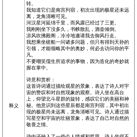
转。
我知道它们是南宫列宿，初次出现的极星还未远
离，龙角清晰可见。
河汉星河延绵千里，而风露已经过了三更。
我刚刚坐下没多久，书帙散乱，酒壶倾倒。
凉风吹拂殿阁，冷冷地邀请我去御风行走。
我想乘坐槎船一问诸多问题，但只有得到天孙的
引领，才能领略其中的奥妙，何必去访问你的平
凡。
不要嘲笑儒生所追求的事物，因为造化的奇妙就
握在掌中。
诗意和赏析：
这首诗词通过描绘观星的景象，表达了诗人对宇
宙的赞叹和对自然现象的观察。诗人坐在高台
上，仰望北斗星群的旋转，感叹它们的美丽和神
秘。他意识到这些星辰都是南宫列宿，其中初出
释义
现的极星尚未远离，龙角清晰可见。诗人通过描
写星空和宇宙的壮丽景象，表达了自己对自然的
敬畏之情。
诗中还融入了一些个人情感和哲思。诗人坐得不