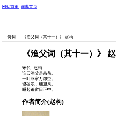
网站首页
词典首页
诗词
《渔父词（其十一）》 赵构
《渔父词（其十一）》 赵
宋代 赵构
谁云渔父是愚翁。
一叶浮家万虑空。
轻破浪，细迎风。
睡起蓬窗日正中。
作者简介(赵构)