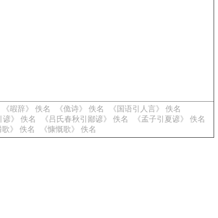
《嘏辞》 佚名
《佹诗》 佚名
《国语引人言》 佚名
谚》 佚名
《吕氏春秋引鄙谚》 佚名
《孟子引夏谚》 佚名
歌》 佚名
《慷慨歌》 佚名
。