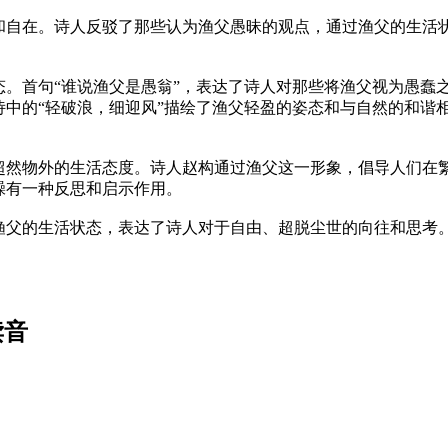
和自在。诗人反驳了那些认为渔父愚昧的观点，通过渔父的生活
。首句“谁说渔父是愚翁”，表达了诗人对那些将渔父视为愚蠢之
中的“轻破浪，细迎风”描绘了渔父轻盈的姿态和与自然的和谐相
超然物外的生活态度。诗人赵构通过渔父这一形象，倡导人们在
躁有一种反思和启示作用。
渔父的生活状态，表达了诗人对于自由、超脱尘世的向往和思考
读音