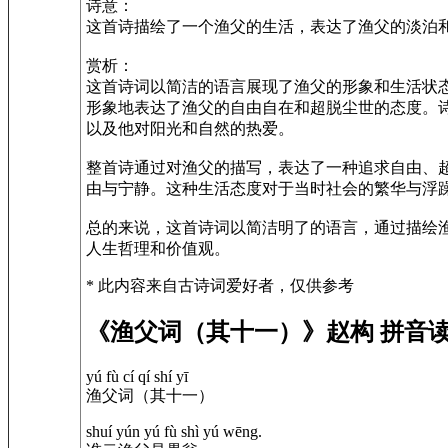
诗意：
这首诗描绘了一个渔父的生活，表达了渔父的淡泊
赏析：
这首诗词以简洁的语言展现了渔父的形象和生活状态
形象地表达了渔父的自由自在和超脱尘世的态度。诗
以及他对阳光和自然的热爱。
整首诗通过对渔父的描写，表达了一种追求自由、
由与宁静。这种生活态度对于当时社会的繁华与浮
总的来说，这首诗词以简洁明了的语言，通过描绘
人生哲理和价值观。
* 此内容来自古诗词爱好者，仅供参考
《渔父词（其十一）》赵构 拼音
yú fù cí qí shí yī
渔父词（其十一）
shuí yún yú fù shì yú wēng.