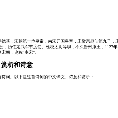
月9日），字德基，宋朝第十位皇帝，南宋开国皇帝，宋徽宗赵佶第九
蜀国公，历任定武军节度使、检校太尉等职，不久晋封康王，112
宋朝，史称“南宋”。
、赏析和诗意
首诗词。以下是这首诗词的中文译文、诗意和赏析：