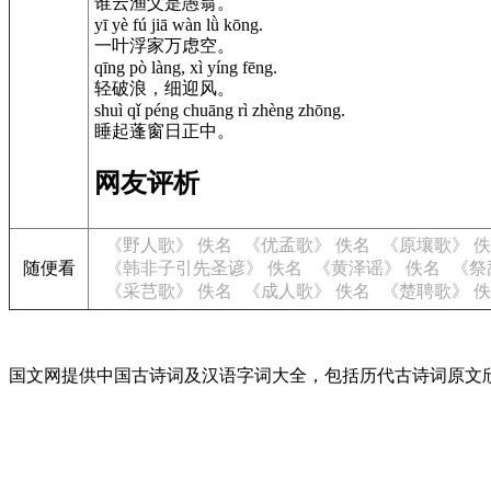
谁云渔父是愚翁。
yī yè fú jiā wàn lǜ kōng.
一叶浮家万虑空。
qīng pò làng, xì yíng fēng.
轻破浪，细迎风。
shuì qǐ péng chuāng rì zhèng zhōng.
睡起蓬窗日正中。
网友评析
《野人歌》 佚名
《优孟歌》 佚名
《原壤歌》 
随便看
《韩非子引先圣谚》 佚名
《黄泽谣》 佚名
《祭
《采芑歌》 佚名
《成人歌》 佚名
《楚聘歌》 
国文网提供中国古诗词及汉语字词大全，包括历代古诗词原文