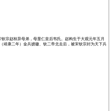
子，宋钦宗赵桓异母弟，母显仁皇后韦氏。赵构生于大观元年五月
7年（靖康二年）金兵掳徽、钦二帝北去后，被宋钦宗封为天下兵