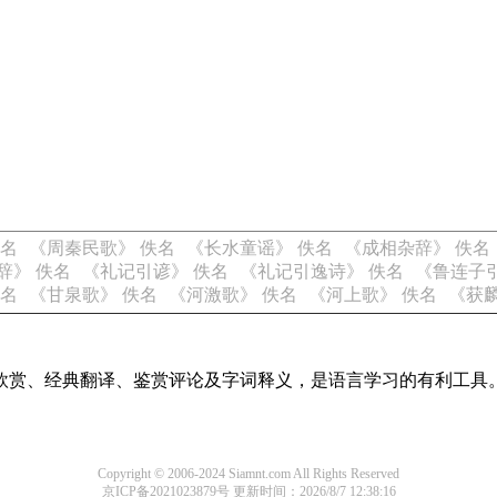
佚名
《周秦民歌》 佚名
《长水童谣》 佚名
《成相杂辞》 佚名
辞》 佚名
《礼记引谚》 佚名
《礼记引逸诗》 佚名
《鲁连子引
佚名
《甘泉歌》 佚名
《河激歌》 佚名
《河上歌》 佚名
《获麟
欣赏、经典翻译、鉴赏评论及字词释义，是语言学习的有利工具
Copyright © 2006-2024 Siamnt.com All Rights Reserved
京ICP备2021023879号
更新时间：2026/8/7 12:38:16