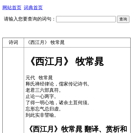
网站首页
词典首页
请输入您要查询的词句：
诗词
《西江月》 牧常晁
《西江月》 牧常晁
元代 牧常晁
释氏禅经律论，儒家传记诗书。
老君三六部真符。
止论一心两字。
了得一明心地，诸余土苴何须。
忘形忘气总归虚。
到此实非譬喻。
《西江月》牧常晁 翻译、赏析和