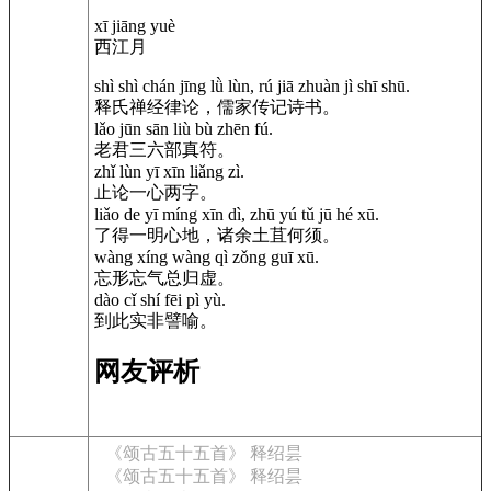
xī jiāng yuè
西江月
shì shì chán jīng lǜ lùn, rú jiā zhuàn jì shī shū.
释氏禅经律论，儒家传记诗书。
lǎo jūn sān liù bù zhēn fú.
老君三六部真符。
zhǐ lùn yī xīn liǎng zì.
止论一心两字。
liǎo de yī míng xīn dì, zhū yú tǔ jū hé xū.
了得一明心地，诸余土苴何须。
wàng xíng wàng qì zǒng guī xū.
忘形忘气总归虚。
dào cǐ shí fēi pì yù.
到此实非譬喻。
网友评析
《颂古五十五首》 释绍昙
《颂古五十五首》 释绍昙