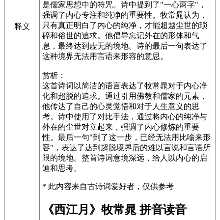
是儒家思想中的符咒。诗中提到了"一心两字"，
强调了内心专注和纯净的重要性。牧常晁认为，
只有真正明白了内心的纯净，才能超越尘世的琐
释义
碎和俗世的追求。他倡导忘记外在的形体和气
息，最终达到虚无的境地。诗的最后一句表达了
这种境界无法用言语来形容的意思。
赏析：
这首诗词以简洁的语言表达了牧常晁对于内心净
化和超脱的追求。通过引用佛教和儒家的元素，
他传达了自己的心灵觉悟和对于人生意义的思
考。诗中使用了对比手法，通过将内心的纯净与
外在的尘世对立起来，强调了内心修炼的重要
性。最后一句"到了这一步，已经无法用比喻来形
容"，表达了达到超脱境界后的难以言说和言语所
限的境地。整首诗词意境深远，给人以内心的启
迪和思考。
* 此内容来自古诗词爱好者，仅供参考
《西江月》牧常晁 拼音读音