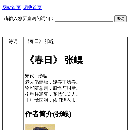
网站首页
词典首页
请输入您要查询的词句：
诗词
《春日》 张嵲
《春日》 张嵲
宋代 张嵲
老去仍羇旅，逢春非我春。
物华随意别，感慨与时新。
柳重将迎客，花然似笑人。
十年忧国泪，依旧洒衣巾。
作者简介(张嵲)