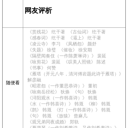
网友评析
《赏残花》 纥干著
《古仙词》 纥干著
《感春词》 纥干著
《灞上》 纥干著
《凌云寺》 李习
《凤栖怨》 颜舒
《失题》 徐璧
《催妆》 徐安期
《隔壁闻奏伎（一作陈萧琳诗）》 裴延
《咏剪花》 裴延
《叹美人照镜》 陈述
《书事》 何赞
《雁塔（开元八年，清河傅岩题此诗于雁塔）》
解彦融
随便看
《昭君怨（一作董思恭诗）》 董初
《咏南岳径松》 狄焕
《句》 狄焕
《浔阳观水（一作韩喜诗）》 韩溉
《水（一作韩喜诗）》 韩溉
《柳》 韩溉
《鹊》 韩溉
《灯（一作韩喜诗）》 韩溉
《句》 韩溉
《放猿》 曾麻几
《观兄弟同夜成婚》 郑轨
《夏弹琴（一作刘希戬诗，又作刘希夷诗）》