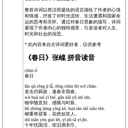
整首诗词以简洁而凝练的语言描绘了作者的心境
和情感，抒发了对时光流转、生活遭遇和国家命
运的思考和关怀。通过对春日景象的描写，诗词
展现了作者内心的独特感受，引发读者对人生、
时光和社会的深思。
* 此内容来自古诗词爱好者，仅供参考
《春日》张嵲 拼音读音
chūn rì
春日
lǎo qù réng jī lǚ, féng chūn fēi wǒ chūn.
老去仍羇旅，逢春非我春。
wù huá suí yì bié, gǎn kǎi yǔ shí xīn.
物华随意别，感慨与时新。
liǔ zhòng jiāng yíng kè, huā rán shì xiào rén.
柳重将迎客，花然似笑人。
shí nián yōu guó lèi, yī jiù sǎ yī jīn.
十年忧国泪，依旧洒衣巾。