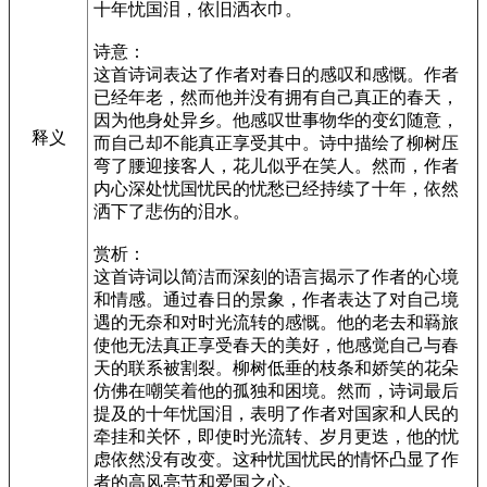
十年忧国泪，依旧洒衣巾。
诗意：
这首诗词表达了作者对春日的感叹和感慨。作者
已经年老，然而他并没有拥有自己真正的春天，
因为他身处异乡。他感叹世事物华的变幻随意，
释义
而自己却不能真正享受其中。诗中描绘了柳树压
弯了腰迎接客人，花儿似乎在笑人。然而，作者
内心深处忧国忧民的忧愁已经持续了十年，依然
洒下了悲伤的泪水。
赏析：
这首诗词以简洁而深刻的语言揭示了作者的心境
和情感。通过春日的景象，作者表达了对自己境
遇的无奈和对时光流转的感慨。他的老去和羇旅
使他无法真正享受春天的美好，他感觉自己与春
天的联系被割裂。柳树低垂的枝条和娇笑的花朵
仿佛在嘲笑着他的孤独和困境。然而，诗词最后
提及的十年忧国泪，表明了作者对国家和人民的
牵挂和关怀，即使时光流转、岁月更迭，他的忧
虑依然没有改变。这种忧国忧民的情怀凸显了作
者的高风亮节和爱国之心。