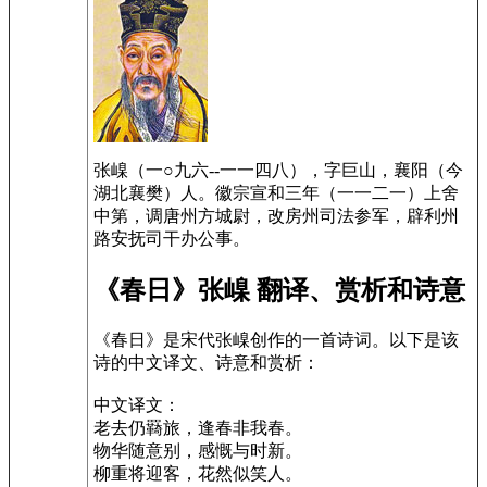
张嵲（一○九六--一一四八），字巨山，襄阳（今
湖北襄樊）人。徽宗宣和三年（一一二一）上舍
中第，调唐州方城尉，改房州司法参军，辟利州
路安抚司干办公事。
《春日》张嵲 翻译、赏析和诗意
《春日》是宋代张嵲创作的一首诗词。以下是该
诗的中文译文、诗意和赏析：
中文译文：
老去仍羇旅，逢春非我春。
物华随意别，感慨与时新。
柳重将迎客，花然似笑人。