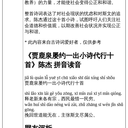
教养）的力量，才能使社会变得公正和和谐。
整首诗词表达了对社会现状的忧虑和对斯文的追
求。陈杰通过这十首小诗，试图呼吁人们关注社
会道德和价值观，以期改善社会状况并实现公正
与和谐。
* 此内容来自古诗词爱好者，仅供参考
《贾鹿泉屡约一出小诗代行十
首》陈杰 拼音读音
jiǎ lù quán lǚ yuē yī chū xiǎo shī dài xíng shí shǒu
贾鹿泉屡约一出小诗代行十首
shì lǎo xīn lái gè yǒu zōng, xī mín zuì xī yī mín qióng.
释老新来各有宗，西民最惜一民穷。
wǎn huí shì dào néng wú zài, zhǔ zhāng sī wén jǐn shǔ
gōng.
挽回世道能无在，主张斯文尽属公。