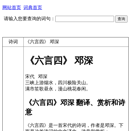
网站首页
词典首页
请输入您要查询的词句：
诗词
《六言四》 邓深
《六言四》 邓深
宋代 邓深
三峡上游烟水，四川极险关山。
满市笙歌昼永，漫山桃花春闲。
《六言四》邓深 翻译、赏析和诗
意
《六言四》是一首宋代的诗词，作者是邓深。下