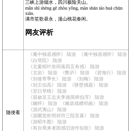
三峡上游烟水，四川极险关山。
mǎn shì shēng gē zhòu yǒng, màn shān táo huā chūn
xián.
满市笙歌昼永，漫山桃花春闲。
网友评析
《庵中独居感怀》 陆游
《庵中独居感怀》 陆游
《白塔院》 陆游
《北窗梧叶坐间落四五有感》 陆游
《北岩》 陆游
《弊庐》 陆游
《碧海行》 陆游
《别後寄季长》 陆游
《别梅》 陆游
《别王伯高》 陆游
《驿壁偶题》 陆游
《翌日早晴》 陆游
《迎赦呈王志夫李德孺师伯浑》 陆游
《幽怀》 陆游
《幽居戏赠邻曲》 陆游
《游武夷山》 陆游
随便看
《游圜觉乾明祥符三院至暮》 陆游
《游昭牛图》 陆游
《有自蜀来者因感旧游作短歌》 陆游