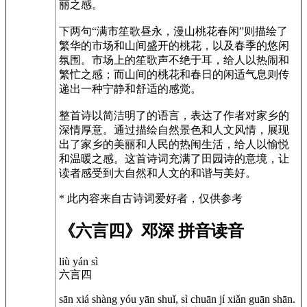
丽之感。
下两句“满市笙歌昼永，漫山桃花春闲”则描绘了
繁华的市场和山间盛开的桃花，以及春季的悠闲
氛围。市场上的笙歌声不绝于耳，给人以热闹和
繁忙之感；而山间的桃花和春日的闲适气息则传
递出一种宁静和舒适的感觉。
整首诗以简洁明了的语言，表达了作者对家乡的
深情厚意。通过描绘自然景色和人文风情，展现
出了家乡的美丽和人民的热闱生活，给人以愉悦
和温暖之感。这首诗词充满了田园诗的意境，让
读者感受到大自然和人文的和谐与美好。
* 此内容来自古诗词爱好者，仅供参考
《六言四》邓深 拼音读音
liù yán sì
六言四
sān xiá shàng yóu yān shuǐ, sì chuān jí xiǎn guān shān.