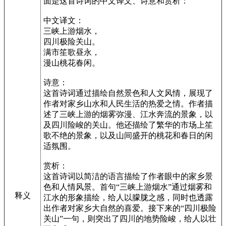
面是这首诗词的中文译文、诗意和赏析：
中文译文：
三峡上游烟水，
四川极险关山。
满市笙歌昼永，
漫山桃花春闲。
诗意：
这首诗词通过描绘自然景色和人文风情，展现了
作者对家乡山水和人民生活的热爱之情。作者描
述了三峡上游的烟雾弥漫、江水奔流的景象，以
及四川险峻的关山。他还描绘了繁华的市场上笙
歌不绝的景象，以及山间盛开的桃花和春日的闲
适氛围。
赏析：
这首诗词以简洁的语言描绘了作者眼中的家乡景
色和人情风景。首句“三峡上游烟水”通过烟雾和
释义
江水的形象描绘，给人以朦胧之感，同时也透露
出作者对家乡大自然的喜爱。接下来的“四川极险
关山”一句，则突出了四川的地势险峻，给人以壮