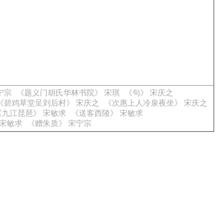
宁宗
《题义门胡氏华林书院》 宋琪
《句》 宋庆之
《碧鸡草堂呈刘后村》 宋庆之
《次惠上人冷泉夜坐》 宋庆之
《九江琵琶》 宋敏求
《送客西陵》 宋敏求
 宋敏求
《赠朱质》 宋宁宗
。