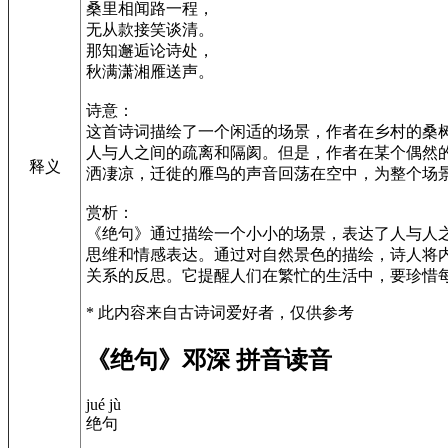
桑里相闻路一程，
无从款接笑谈清。
那知邂逅论诗处，
秋满潇湘雁送声。
诗意：
这首诗词描绘了一个闲适的场景，作者在乡村的桑
人与人之间的疏离和隔阂。但是，作者在某个偶然
释义
洒凄凉，迁徙的雁鸟的声音回荡在空中，为整个场
赏析：
《绝句》通过描绘一个小小的场景，表达了人与人
思维和情感表达。通过对自然景色的描绘，诗人将
关系的反思。它提醒人们在繁忙的生活中，要珍惜
* 此内容来自古诗词爱好者，仅供参考
《绝句》邓深 拼音读音
jué jù
绝句