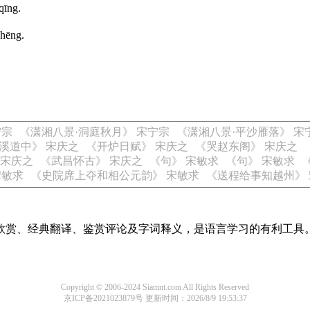
qīng.
shēng.
宁宗
《潇湘八景·洞庭秋月》 宋宁宗
《潇湘八景·平沙雁落》 宋
溪道中》 宋庆之
《开炉日赋》 宋庆之
《哭赵东阁》 宋庆之
 宋庆之
《武昌怀古》 宋庆之
《句》 宋敏求
《句》 宋敏求
宋敏求
《史院席上夺和相公元韵》 宋敏求
《送程给事知越州》
欣赏、经典翻译、鉴赏评论及字词释义，是语言学习的有利工具
Copyright © 2006-2024 Siamnt.com All Rights Reserved
京ICP备2021023879号
更新时间：2026/8/9 19:53:37