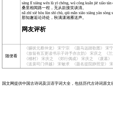
sāng lǐ xiāng wén lù yī chéng, wú cóng kuǎn jiē xiào tán 
桑里相闻路一程，无从款接笑谈清。
nǎ zhī xiè hòu lùn shī chù, qiū mǎn xiāo xiāng yàn sòng 
那知邂逅论诗处，秋满潇湘雁送声。
网友评析
《赐状元蔡仲龙》 宋宁宗
《题马远踏歌图》 宋
《放翁有五更读书示子诗予亦次韵》 宋庆之
《兰
随便看
《稽村》 宋庆之
《郊行偶成》 宋庆之
《废墓》
《送裴司门倅越》 宋敏求
《题名提院静照堂》 
国文网提供中国古诗词及汉语字词大全，包括历代古诗词原文