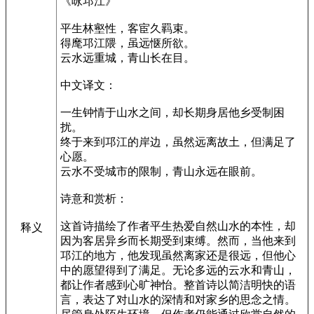
《咏邛江》
平生林壑性，客宦久羁束。
得麾邛江隈，虽远惬所欲。
云水远重城，青山长在目。
中文译文：
一生钟情于山水之间，却长期身居他乡受制困
扰。
终于来到邛江的岸边，虽然远离故土，但满足了
心愿。
云水不受城市的限制，青山永远在眼前。
诗意和赏析：
这首诗描绘了作者平生热爱自然山水的本性，却
释义
因为客居异乡而长期受到束缚。然而，当他来到
邛江的地方，他发现虽然离家还是很远，但他心
中的愿望得到了满足。无论多远的云水和青山，
都让作者感到心旷神怡。整首诗以简洁明快的语
言，表达了对山水的深情和对家乡的思念之情。