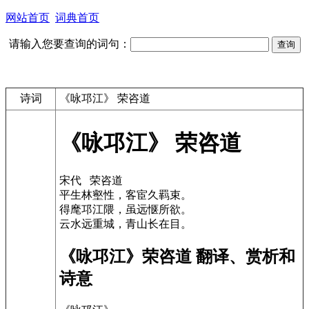
网站首页
词典首页
请输入您要查询的词句：
诗词
《咏邛江》 荣咨道
《咏邛江》 荣咨道
宋代 荣咨道
平生林壑性，客宦久羁束。
得麾邛江隈，虽远惬所欲。
云水远重城，青山长在目。
《咏邛江》荣咨道 翻译、赏析和
诗意