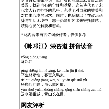
尽管身处陌生环境，但作者仍能通过欣赏自然的
美景，找到内心的宁静和满足。这首诗代表了宋
代文人行吟抒怀的风格，充满了对自然的赞美和
对自由心境的追求。同时，也反映出了在政治动
荡与生活困境中，志士仍能用艺术来寄托情感，
获得心灵的解脱和慰藉。
* 此内容来自古诗词爱好者，仅供参考
《咏邛江》荣咨道 拼音读音
yǒng qióng jiāng
咏邛江
píng shēng lín hè xìng, kè huàn jiǔ jī shù.
平生林壑性，客宦久羁束。
dé huī qióng jiāng wēi, suī yuǎn qiè suǒ yù.
得麾邛江隈，虽远惬所欲。
yún shuǐ yuǎn zhòng chéng, qīng shān cháng zài mù.
云水远重城，青山长在目。
网友评析