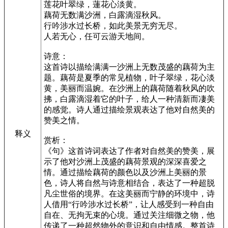
莲花叶翠绿，蓮花心淡黄。
藕荷无数满沙洲，白露滴湿秋风。
行吟涉水过长桥，如此美景无穷无尽。
人若无心，任可云游天地间。
诗意：
这首诗以描绘满满一沙洲上无数茂盛的藕荷为主
题。藕荷是夏季的常见植物，叶子翠绿，花心淡
黄，美丽而温婉。在沙洲上的藕荷随着秋风的吹
拂，白露滴湿着它的叶子，给人一种清新而凄美
的感觉。诗人通过描绘景观表达了他对自然美的
赞美之情。
释义
赏析：
《句》这首诗词表达了作者对自然美的赞美，展
示了他对沙洲上茂盛的藕荷景观的深深喜爱之
情。通过描绘藕荷的颜色以及沙洲上美丽的景
色，诗人将自然与诗意相结合，表达了一种超脱
凡尘世俗的境界。在这美丽而宁静的环境中，诗
人借用“行吟涉水过长桥”，让人感受到一种自由
自在、无拘无束的心境。通过关注细微之物，他
传递了一种超然物外的意识和自由情感。整首诗