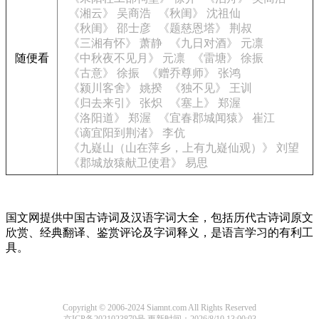
《湘云》 吴商浩
《秋闺》 沈祖仙
《秋闺》 邵士彦
《题慈恩塔》 荆叔
《三湘有怀》 萧静
《九日对酒》 元凛
随便看
《中秋夜不见月》 元凛
《雷塘》 徐振
《古意》 徐振
《赠乔尊师》 张鸿
《颍川客舍》 姚揆
《独不见》 王训
《归去来引》 张炽
《塞上》 郑渥
《洛阳道》 郑渥
《宜春郡城闻猿》 崔江
《谪宜阳到荆渚》 李伉
《九嶷山（山在萍乡，上有九嶷仙观）》 刘望
《郡城放猿献卫使君》 易思
国文网提供中国古诗词及汉语字词大全，包括历代古诗词原文
欣赏、经典翻译、鉴赏评论及字词释义，是语言学习的有利工
具。
Copyright © 2006-2024 Siamnt.com All Rights Reserved