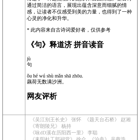
通过简洁的语言，展现出蕴含深意而细腻的情
感，让读者不仅感受到美的力量，也得到了一种
心灵的净化和升华。
* 此内容来自古诗词爱好者，仅供参考
《句》释道济 拼音读音
jù
句
ǒu hé wú shù mǎn shā zhōu.
藕荷无数满沙洲。
网友评析
《吴江别王长史》 张怀
《题天台石桥》 赵湘
《寄朗陵兄》 杨持
《咏dD溪在历阳西一里》 李聪
《耒阳杜工部祠堂》 徐介
《泊舟》 吴商浩