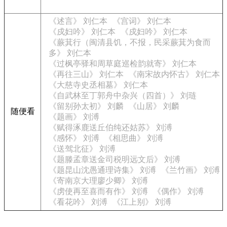
《述言》 刘仁本
《宫词》 刘仁本
《戍妇吟》 刘仁本
《戍妇吟》 刘仁本
《蕨萁行（闽清县饥，不报，民采蕨萁为食而
多》 刘仁本
《过枫亭驿和周草庭巡检韵就寄》 刘仁本
《再往三山》 刘仁本
《南宋故内怀古》 刘仁本
《大慈寺史丞相墓》 刘仁本
《自武林至丁郭舟中杂兴（四首）》 刘琏
《留别孙太初》 刘麟
《山居》 刘麟
随便看
《题画》 刘溥
《赋得涿鹿送丘伯纯还姑苏》 刘溥
《感怀》 刘溥
《相思曲》 刘溥
《送驾北征》 刘溥
《题滕孟章送金司税明远文后》 刘溥
《题昆山沈愚通理诗集》 刘溥
《兰竹画》 刘溥
《寄南京大理廖少卿》 刘溥
《虏使再至喜而有作》 刘溥
《偶作》 刘溥
《看花吟》 刘溥
《江上别》 刘溥