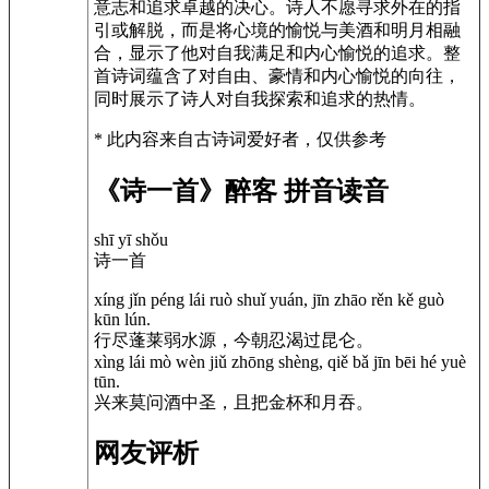
意志和追求卓越的决心。诗人不愿寻求外在的指
引或解脱，而是将心境的愉悦与美酒和明月相融
合，显示了他对自我满足和内心愉悦的追求。整
首诗词蕴含了对自由、豪情和内心愉悦的向往，
同时展示了诗人对自我探索和追求的热情。
* 此内容来自古诗词爱好者，仅供参考
《诗一首》醉客 拼音读音
shī yī shǒu
诗一首
xíng jǐn péng lái ruò shuǐ yuán, jīn zhāo rěn kě guò
kūn lún.
行尽蓬莱弱水源，今朝忍渴过昆仑。
xìng lái mò wèn jiǔ zhōng shèng, qiě bǎ jīn bēi hé yuè
tūn.
兴来莫问酒中圣，且把金杯和月吞。
网友评析