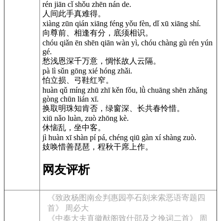
rén jiān cǐ shǒu zhēn nán de.
人间此手真难得。
xiàng zūn qián xiāng féng yǒu fèn, dǐ xū xiāng shí.
向尊前、相逢有分，底须相识。
chóu qiǎn ēn shēn qiān wàn yì, chóu chàng gù rén yún
gé.
愁浅恩深千万意，惆怅故人云隔。
pà lì sǔn gōng xié hóng zhǎi.
怕立损、弓鞋红窄。
huàn qǔ míng zhū zhī kěn fǒu, lǜ chuāng shēn zhǎng
gòng chūn lián xī.
换取明珠知肯否，绿窗深、长共春怜惜。
xiū nǎo luàn, zuò zhōng kè.
休恼乱，坐中客。
jì huàn xī shàn pí pá, chéng qiū gàn xí shàng zuò.
妓唤惜善琵琶，程秋干席上作。
网友评析
《致政杨图南佥判惠园亭石刻来索恶语寄题四
首》 周必大
《中奉大夫直徽猷阁致仕邵及之挽词二首》 周