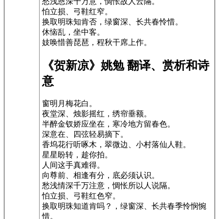
愁浅恩深千万意，惆怅故人云隔。
怕立损、弓鞋红窄。
换取明珠知肯否，绿窗深、长共春怜惜。
休恼乱，坐中客。
妓唤惜善琵琶，程秋干席上作。
《贺新凉》姚勉 翻译、赏析和诗
意
窗明月梅花白。
夜堂深、烛影摇红，绣帘垂额。
半醉金钗娇应坐在，寒冷地方留春色。
深意在、四弦轻易摘下。
香坞花行听啄木，翠微边、小村落仙人鞋。
星星盼转，趁你拍。
人间这手真难得。
向尊前、相逢有分，底必须认识。
愁浅情深千万注意，惆怅所以人说隔。
怕立损、弓鞋红色窄。
换取明珠知道肯吗？，绿窗深、长共春季怜悯惋
惜。