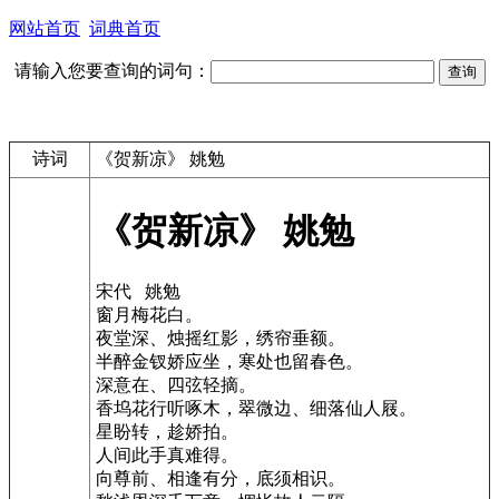
网站首页
词典首页
请输入您要查询的词句：
诗词
《贺新凉》 姚勉
《贺新凉》 姚勉
宋代 姚勉
窗月梅花白。
夜堂深、烛摇红影，绣帘垂额。
半醉金钗娇应坐，寒处也留春色。
深意在、四弦轻摘。
香坞花行听啄木，翠微边、细落仙人屐。
星盼转，趁娇拍。
人间此手真难得。
向尊前、相逢有分，底须相识。