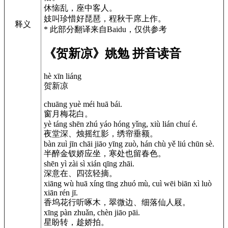
休恼乱，座中客人。
妓叫珍惜好琵琶，程秋干席上作。
释义
* 此部分翻译来自Baidu，仅供参考
《贺新凉》姚勉 拼音读音
hè xīn liáng
贺新凉
chuāng yuè méi huā bái.
窗月梅花白。
yè táng shēn zhú yáo hóng yǐng, xiù lián chuí é.
夜堂深、烛摇红影，绣帘垂额。
bàn zuì jīn chāi jiāo yīng zuò, hán chù yě liú chūn sè.
半醉金钗娇应坐，寒处也留春色。
shēn yì zài sì xián qīng zhāi.
深意在、四弦轻摘。
xiāng wù huā xíng tīng zhuó mù, cuì wēi biān xì luò
xiān rén jī.
香坞花行听啄木，翠微边、细落仙人屐。
xīng pàn zhuǎn, chèn jiāo pāi.
星盼转，趁娇拍。