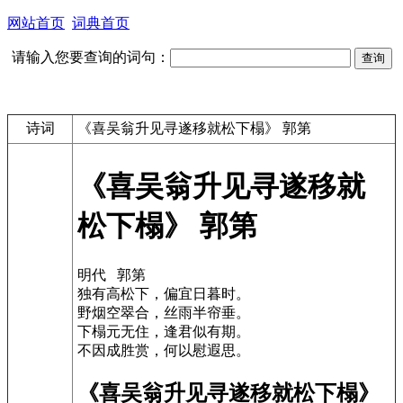
网站首页
词典首页
请输入您要查询的词句：
诗词
《喜吴翁升见寻遂移就松下榻》 郭第
《喜吴翁升见寻遂移就
松下榻》 郭第
明代 郭第
独有高松下，偏宜日暮时。
野烟空翠合，丝雨半帘垂。
下榻元无住，逢君似有期。
不因成胜赏，何以慰遐思。
《喜吴翁升见寻遂移就松下榻》