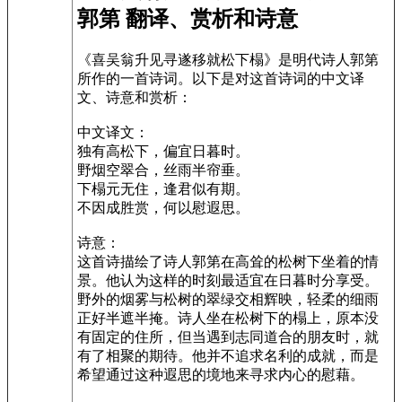
郭第 翻译、赏析和诗意
《喜吴翁升见寻遂移就松下榻》是明代诗人郭第
所作的一首诗词。以下是对这首诗词的中文译
文、诗意和赏析：
中文译文：
独有高松下，偏宜日暮时。
野烟空翠合，丝雨半帘垂。
下榻元无住，逢君似有期。
不因成胜赏，何以慰遐思。
诗意：
这首诗描绘了诗人郭第在高耸的松树下坐着的情
景。他认为这样的时刻最适宜在日暮时分享受。
野外的烟雾与松树的翠绿交相辉映，轻柔的细雨
正好半遮半掩。诗人坐在松树下的榻上，原本没
有固定的住所，但当遇到志同道合的朋友时，就
有了相聚的期待。他并不追求名利的成就，而是
希望通过这种遐思的境地来寻求内心的慰藉。