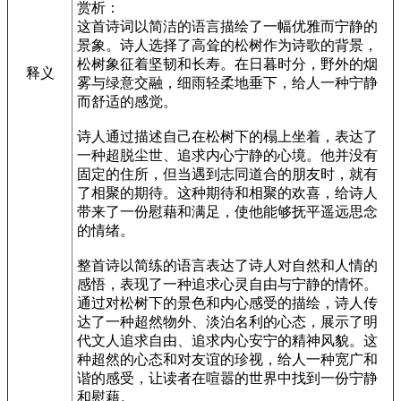
赏析：
这首诗词以简洁的语言描绘了一幅优雅而宁静的
景象。诗人选择了高耸的松树作为诗歌的背景，
松树象征着坚韧和长寿。在日暮时分，野外的烟
释义
雾与绿意交融，细雨轻柔地垂下，给人一种宁静
而舒适的感觉。
诗人通过描述自己在松树下的榻上坐着，表达了
一种超脱尘世、追求内心宁静的心境。他并没有
固定的住所，但当遇到志同道合的朋友时，就有
了相聚的期待。这种期待和相聚的欢喜，给诗人
带来了一份慰藉和满足，使他能够抚平遥远思念
的情绪。
整首诗以简练的语言表达了诗人对自然和人情的
感悟，表现了一种追求心灵自由与宁静的情怀。
通过对松树下的景色和内心感受的描绘，诗人传
达了一种超然物外、淡泊名利的心态，展示了明
代文人追求自由、追求内心安宁的精神风貌。这
种超然的心态和对友谊的珍视，给人一种宽广和
谐的感受，让读者在喧嚣的世界中找到一份宁静
和慰藉。