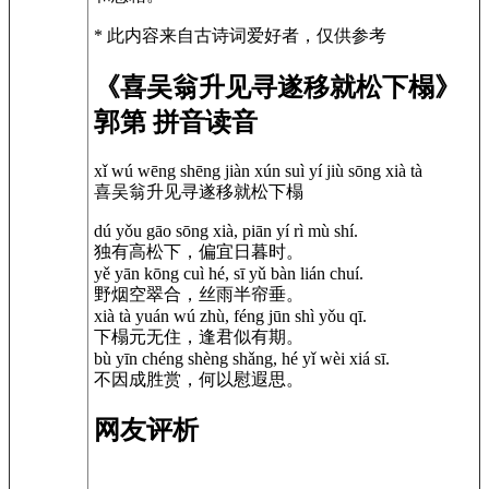
* 此内容来自古诗词爱好者，仅供参考
《喜吴翁升见寻遂移就松下榻》
郭第 拼音读音
xǐ wú wēng shēng jiàn xún suì yí jiù sōng xià tà
喜吴翁升见寻遂移就松下榻
dú yǒu gāo sōng xià, piān yí rì mù shí.
独有高松下，偏宜日暮时。
yě yān kōng cuì hé, sī yǔ bàn lián chuí.
野烟空翠合，丝雨半帘垂。
xià tà yuán wú zhù, féng jūn shì yǒu qī.
下榻元无住，逢君似有期。
bù yīn chéng shèng shǎng, hé yǐ wèi xiá sī.
不因成胜赏，何以慰遐思。
网友评析