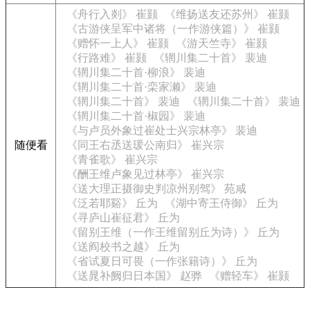
《舟行入剡》 崔颢
《维扬送友还苏州》 崔颢
《古游侠呈军中诸将（一作游侠篇）》 崔颢
《赠怀一上人》 崔颢
《游天竺寺》 崔颢
《行路难》 崔颢
《辋川集二十首》 裴迪
《辋川集二十首·柳浪》 裴迪
《辋川集二十首·栾家濑》 裴迪
《辋川集二十首》 裴迪
《辋川集二十首》 裴迪
《辋川集二十首·椒园》 裴迪
《与卢员外象过崔处士兴宗林亭》 裴迪
随便看
《同王右丞送瑗公南归》 崔兴宗
《青雀歌》 崔兴宗
《酬王维卢象见过林亭》 崔兴宗
《送大理正摄御史判凉州别驾》 苑咸
《泛若耶谿》 丘为
《湖中寄王侍御》 丘为
《寻庐山崔征君》 丘为
《留别王维（一作王维留别丘为诗）》 丘为
《送阎校书之越》 丘为
《省试夏日可畏（一作张籍诗）》 丘为
《送晁补阙归日本国》 赵骅
《赠轻车》 崔颢