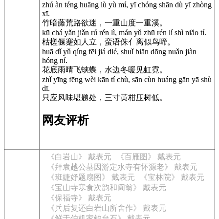
zhú àn téng huāng lù yù mí, yī chóng shān dù yī zhòng
xī.
竹暗藤荒路欲迷，一重山度一重溪。
kū chá yǎn jiǎn rú rén lì, mán yǔ zhū rén lí shì niǎo tí.
枯槎偃蹇如人立，蛮语侏亻离似鸟啼。
huā dǐ yǔ qíng fēi jiá dié, shuǐ biān dōng nuǎn jiàn
hóng ní.
花底雨晴飞蛱蝶，水边冬暖见虹霓。
zhǐ yīng fēng wèi kān tí chù, sān cùn huáng gān yā shù
dī.
只应风味堪题处，三寸黄柑压树低。
网友评析
《白岩山》 戴表元
《百雁图》 戴表元
《拜袁越公墓因游定水寺有怀源老》 戴表元
《班婕妤题扇图》 戴表元
《宝林院》 戴表元
《宝山寺寒食次韵和阆翁》 戴表元
《保福寺》 戴表元
《兵后复还白岩山所舍作》 戴表元
《鲜于伯机家钓台石》 戴表元