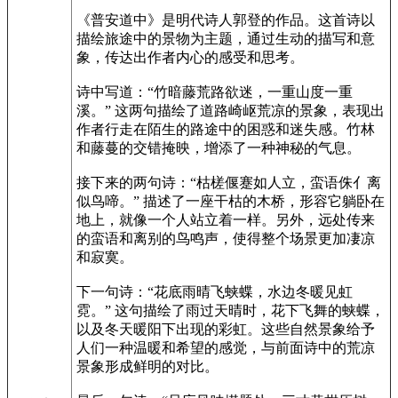
《普安道中》是明代诗人郭登的作品。这首诗以
描绘旅途中的景物为主题，通过生动的描写和意
象，传达出作者内心的感受和思考。
诗中写道：“竹暗藤荒路欲迷，一重山度一重
溪。” 这两句描绘了道路崎岖荒凉的景象，表现出
作者行走在陌生的路途中的困惑和迷失感。竹林
和藤蔓的交错掩映，增添了一种神秘的气息。
接下来的两句诗：“枯槎偃蹇如人立，蛮语侏亻离
似鸟啼。” 描述了一座干枯的木桥，形容它躺卧在
地上，就像一个人站立着一样。另外，远处传来
的蛮语和离别的鸟鸣声，使得整个场景更加凄凉
和寂寞。
下一句诗：“花底雨晴飞蛱蝶，水边冬暖见虹
霓。” 这句描绘了雨过天晴时，花下飞舞的蛱蝶，
以及冬天暖阳下出现的彩虹。这些自然景象给予
人们一种温暖和希望的感觉，与前面诗中的荒凉
景象形成鲜明的对比。