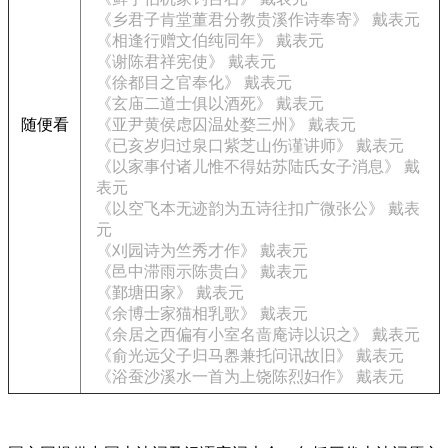
《乡君子肯堂董君分教贵溪作诗奉寄》 戴表元
《相逢行赠文伯纯同年》 戴表元
《谢陈君祥宪使》 戴表元
《徐都目之官奉化》 戴表元
《玄庙二道士俱以酒死》 戴表元
随便看
《亚尹黄侯虑囚温处婺三州》 戴表元
《已亥岁归过泉口紫芝山伤谨讲师》 戴表元
《以家事付诸儿惟不得姑苏陆氏女子消息》 戴
表元
《以空飞本无迹韵为五诗往扣广微张公》 戴表
元
《刈园诗为竺秀才作》 戴表元
《邑中滞雨示陈贵白》 戴表元
《鄞塘田家》 戴表元
《余博士家猫相乳歌》 戴表元
《余居之西偏有小室名啬庵诗以识之》 戴表元
《俞光远父子归马嶴兼托问讯故旧》 戴表元
《浴蚕沙溪水一首为上饶陈烈妇作》 戴表元