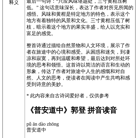
最后一句诗：“只应风味堪题处，三寸黄柑压树
释义
低。” 这句话意味深长，表达了作者对所见所闻的
感悟。风味和黄柑是特定地方的特色，表示这个
地方有着独特的风景和文化。三寸黄柑压低了树
枝，暗示着这个地方的果实丰盛，给人以充实和
富足的感觉。
整首诗通过描绘自然景物和人文环境，展示了作
者在旅途中的心境和感受。从困惑和迷失，到凄
凉和寂寞，再到温暖和希望，最后达到对所处环
境的思考和领悟。这首诗以简洁的语言和生动的
形象，传达了作者对旅途中人生的感慨和对自
然、人文的思考，使读者在阅读中产生共鸣和感
受到诗意的美妙。
* 此内容来自古诗词爱好者，仅供参考
《普安道中》郭登 拼音读音
pǔ ān dào zhōng
普安道中