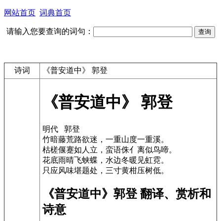
网站首页
词典首页
请输入您要查询的词句：
诗词
《普安道中》 郭登
《普安道中》 郭登
明代 郭登
竹暗藤荒路欲迷，一重山度一重溪。
枯槎偃蹇如人立，蛮语侏亻离似鸟啼。
花底雨晴飞蛱蝶，水边冬暖见虹霓。
只应风味堪题处，三寸黄柑压树低。
《普安道中》郭登 翻译、赏析和
诗意