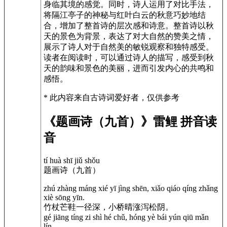
身临其境的感觉。同时，诗人运用了对比手法，
将隔江亭子的神秘与红叶白云的秋意巧妙地结
合，增加了整首诗的层次感和诗意。整首诗以秋
天的景色为背景，表达了对大自然的赞美之情，
展示了诗人对于自然美的敏锐观察和独特感受。
读者在阅读时，可以通过诗人的描写，感受到秋
天的韵味和景色的美丽，进而引发内心的共鸣和
感悟。
* 此内容来自古诗词爱好者，仅供参考
《题画诗（九首）》雷鲤 拼音读
音
tí huà shī jiǔ shǒu
题画诗（九首）
zhú zhàng máng xié yī jìng shēn, xiǎo qiáo qíng zhǎng
xiè sōng yīn.
竹杖芒鞋一径深，小桥晴涨泻松阴。
gé jiāng tíng zi shì hé chǔ, hóng yè bái yún qiū mǎn
lín.