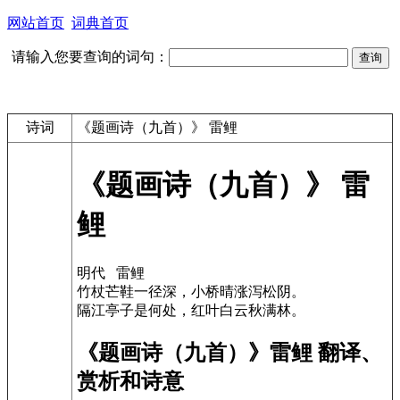
网站首页
词典首页
请输入您要查询的词句：
诗词
《题画诗（九首）》 雷鲤
《题画诗（九首）》 雷
鲤
明代 雷鲤
竹杖芒鞋一径深，小桥晴涨泻松阴。
隔江亭子是何处，红叶白云秋满林。
《题画诗（九首）》雷鲤 翻译、
赏析和诗意