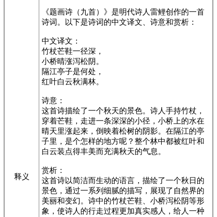
《题画诗（九首）》是明代诗人雷鲤创作的一首
诗词。以下是诗词的中文译文、诗意和赏析：
中文译文：
竹杖芒鞋一径深，
小桥晴涨泻松阴。
隔江亭子是何处，
红叶白云秋满林。
诗意：
这首诗描绘了一个秋天的景色。诗人手持竹杖，
穿着芒鞋，走进一条深深的小径，小桥上的水在
晴天里涨起来，倒映着松树的阴影。在隔江的亭
子里，是个怎样的地方呢？整个林中都被红叶和
白云装点得丰美而充满秋天的气息。
赏析：
释义
这首诗以简洁而生动的语言，描绘了一个秋日的
景色，通过一系列细腻的描写，展现了自然界的
美丽和变幻。诗中的竹杖芒鞋、小桥泻松阴等形
象，使诗人的行走过程更加真实感人，给人一种