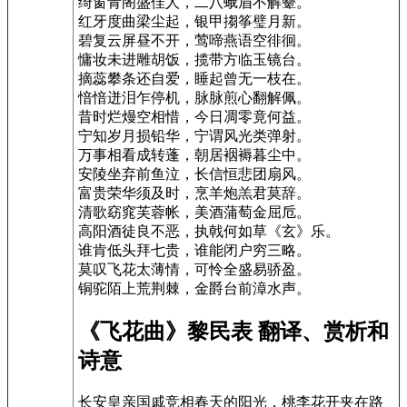
绮窗青阁盛佳人，二八蛾眉不解颦。
红牙度曲梁尘起，银甲搊筝璧月新。
碧复云屏昼不开，莺啼燕语空徘徊。
慵妆未进雕胡饭，揽带方临玉镜台。
摘蕊攀条还自爱，睡起曾无一枝在。
愔愔迸泪乍停机，脉脉煎心翻解佩。
昔时烂熳空相惜，今日凋零竟何益。
宁知岁月损铅华，宁谓风光类弹射。
万事相看成转蓬，朝居裀褥暮尘中。
安陵坐弃前鱼泣，长信恒悲团扇风。
富贵荣华须及时，烹羊炮羔君莫辞。
清歌窈窕芙蓉帐，美酒蒲萄金屈卮。
高阳酒徒良不恶，执戟何如草《玄》乐。
谁肯低头拜七贵，谁能闭户穷三略。
莫叹飞花太薄情，可怜全盛易骄盈。
铜驼陌上荒荆棘，金爵台前漳水声。
《飞花曲》黎民表 翻译、赏析和
诗意
长安皇亲国戚竞相春天的阳光，桃李花开夹在路