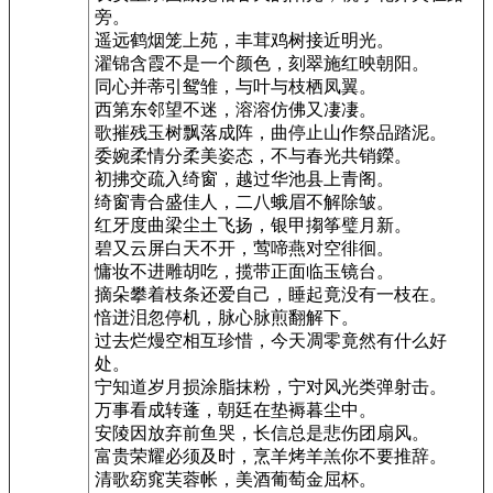
旁。
遥远鹤烟笼上苑，丰茸鸡树接近明光。
濯锦含霞不是一个颜色，刻翠施红映朝阳。
同心并蒂引鸳雏，与叶与枝栖凤翼。
西第东邻望不迷，溶溶仿佛又凄凄。
歌摧残玉树飘落成阵，曲停止山作祭品踏泥。
委婉柔情分柔美姿态，不与春光共销鑅。
初拂交疏入绮窗，越过华池县上青阁。
绮窗青合盛佳人，二八蛾眉不解除皱。
红牙度曲梁尘土飞扬，银甲搊筝璧月新。
碧又云屏白天不开，莺啼燕对空徘徊。
慵妆不进雕胡吃，揽带正面临玉镜台。
摘朵攀着枝条还爱自己，睡起竟没有一枝在。
愔迸泪忽停机，脉心脉煎翻解下。
过去烂熳空相互珍惜，今天凋零竟然有什么好
处。
宁知道岁月损涂脂抹粉，宁对风光类弹射击。
万事看成转蓬，朝廷在垫褥暮尘中。
安陵因放弃前鱼哭，长信总是悲伤团扇风。
富贵荣耀必须及时，烹羊烤羊羔你不要推辞。
清歌窈窕芙蓉帐，美酒葡萄金屈杯。