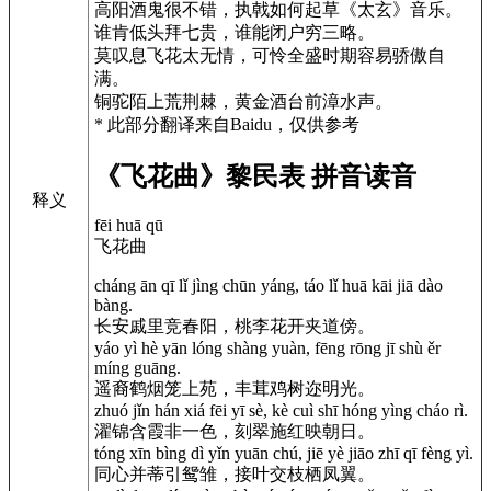
高阳酒鬼很不错，执戟如何起草《太玄》音乐。
谁肯低头拜七贵，谁能闭户穷三略。
莫叹息飞花太无情，可怜全盛时期容易骄傲自
满。
铜驼陌上荒荆棘，黄金酒台前漳水声。
* 此部分翻译来自Baidu，仅供参考
《飞花曲》黎民表 拼音读音
释义
fēi huā qū
飞花曲
cháng ān qī lǐ jìng chūn yáng, táo lǐ huā kāi jiā dào
bàng.
长安戚里竞春阳，桃李花开夹道傍。
yáo yì hè yān lóng shàng yuàn, fēng rōng jī shù ěr
míng guāng.
遥裔鹤烟笼上苑，丰茸鸡树迩明光。
zhuó jǐn hán xiá fēi yī sè, kè cuì shī hóng yìng cháo rì.
濯锦含霞非一色，刻翠施红映朝日。
tóng xīn bìng dì yǐn yuān chú, jiē yè jiāo zhī qī fèng yì.
同心并蒂引鸳雏，接叶交枝栖凤翼。