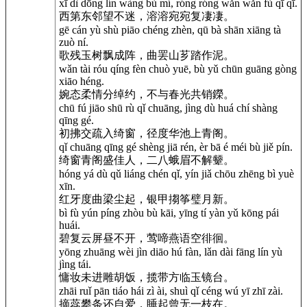
xī dì dōng lín wàng bù mí, róng róng wǎn wǎn fù qī qī.
西第东邻望不迷，溶溶宛宛复凄凄。
gē cán yù shù piāo chéng zhèn, qū bà shān xiāng tà
zuò ní.
歌残玉树飘成阵，曲罢山芗踏作泥。
wǎn tài róu qíng fèn chuò yuē, bù yǔ chūn guāng gòng
xiāo héng.
婉态柔情分绰约，不与春光共销鑅。
chū fú jiāo shū rù qǐ chuāng, jìng dù huá chí shàng
qīng gé.
初拂交疏入绮窗，径度华池上青阁。
qǐ chuāng qīng gé shèng jiā rén, èr bā é méi bù jiě pín.
绮窗青阁盛佳人，二八蛾眉不解颦。
hóng yá dù qǔ liáng chén qǐ, yín jiǎ chōu zhēng bì yuè
xīn.
红牙度曲梁尘起，银甲搊筝璧月新。
bì fù yún píng zhòu bù kāi, yīng tí yàn yǔ kōng pái
huái.
碧复云屏昼不开，莺啼燕语空徘徊。
yōng zhuāng wèi jìn diāo hú fàn, lǎn dài fāng lín yù
jìng tái.
慵妆未进雕胡饭，揽带方临玉镜台。
zhāi ruǐ pān tiáo hái zì ài, shuì qǐ céng wú yī zhī zài.
摘蕊攀条还自爱，睡起曾无一枝在。