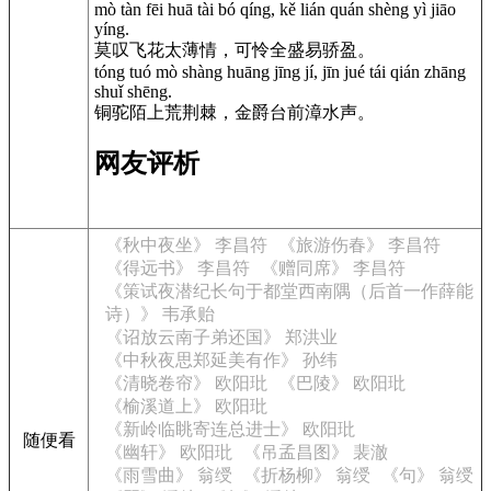
mò tàn fēi huā tài bó qíng, kě lián quán shèng yì jiāo
yíng.
莫叹飞花太薄情，可怜全盛易骄盈。
tóng tuó mò shàng huāng jīng jí, jīn jué tái qián zhāng
shuǐ shēng.
铜驼陌上荒荆棘，金爵台前漳水声。
网友评析
《秋中夜坐》 李昌符
《旅游伤春》 李昌符
《得远书》 李昌符
《赠同席》 李昌符
《策试夜潜纪长句于都堂西南隅（后首一作薛能
诗）》 韦承贻
《诏放云南子弟还国》 郑洪业
《中秋夜思郑延美有作》 孙纬
《清晓卷帘》 欧阳玭
《巴陵》 欧阳玭
《榆溪道上》 欧阳玭
《新岭临眺寄连总进士》 欧阳玭
随便看
《幽轩》 欧阳玭
《吊孟昌图》 裴澈
《雨雪曲》 翁绶
《折杨柳》 翁绶
《句》 翁绶