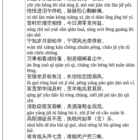
yīn yīn bèng lèi zhà tíng jī, mò mò jiān xīn fān jiě pèi.
愔愔迸泪乍停机，脉脉煎心翻解佩。
xī shí làn màn kōng xiāng xī, jīn rì diāo líng jìng hé yì.
昔时烂熳空相惜，今日凋零竟何益。
níng zhī suì yuè sǔn qiān huá, níng wèi fēng guāng lèi
tán shè.
宁知岁月损铅华，宁谓风光类弹射。
wàn shì xiāng kàn chéng zhuǎn péng, cháo jū yīn rù
mù chén zhōng.
万事相看成转蓬，朝居裀褥暮尘中。
ān líng zuò qì qián yú qì, cháng xìn héng bēi tuán shān
fēng.
安陵坐弃前鱼泣，长信恒悲团扇风。
fù guì róng huá xū jí shí, pēng yáng pào gāo jūn mò cí.
富贵荣华须及时，烹羊炮羔君莫辞。
qīng gē yǎo tiǎo fú róng zhàng, měi jiǔ pú táo jīn qū
zhī.
清歌窈窕芙蓉帐，美酒蒲萄金屈卮。
gāo yáng jiǔ tú liáng bù è, zhí jǐ hé rú cǎo xuán lè.
高阳酒徒良不恶，执戟何如草《玄》乐。
shuí kěn dī tóu bài qī guì, shuí néng bì hù qióng sān
lüè.
谁肯低头拜七贵，谁能闭户穷三略。