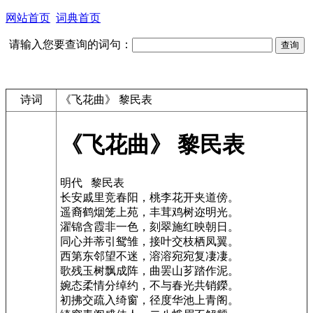
网站首页
词典首页
请输入您要查询的词句：
诗词
《飞花曲》 黎民表
《飞花曲》 黎民表
明代 黎民表
长安戚里竞春阳，桃李花开夹道傍。
遥裔鹤烟笼上苑，丰茸鸡树迩明光。
濯锦含霞非一色，刻翠施红映朝日。
同心并蒂引鸳雏，接叶交枝栖凤翼。
西第东邻望不迷，溶溶宛宛复凄凄。
歌残玉树飘成阵，曲罢山芗踏作泥。
婉态柔情分绰约，不与春光共销鑅。
初拂交疏入绮窗，径度华池上青阁。