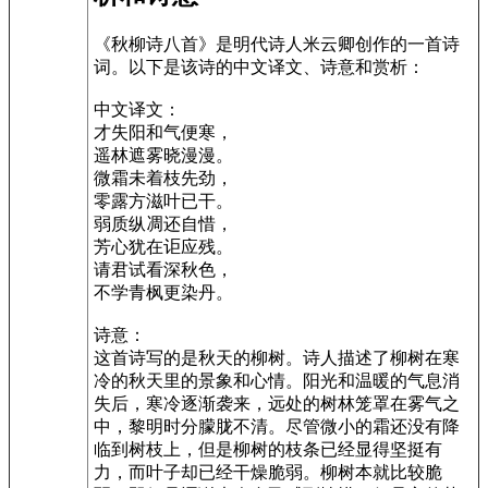
《秋柳诗八首》是明代诗人米云卿创作的一首诗
词。以下是该诗的中文译文、诗意和赏析：
中文译文：
才失阳和气便寒，
遥林遮雾晓漫漫。
微霜未着枝先劲，
零露方滋叶已干。
弱质纵凋还自惜，
芳心犹在讵应残。
请君试看深秋色，
不学青枫更染丹。
诗意：
这首诗写的是秋天的柳树。诗人描述了柳树在寒
冷的秋天里的景象和心情。阳光和温暖的气息消
失后，寒冷逐渐袭来，远处的树林笼罩在雾气之
中，黎明时分朦胧不清。尽管微小的霜还没有降
临到树枝上，但是柳树的枝条已经显得坚挺有
力，而叶子却已经干燥脆弱。柳树本就比较脆