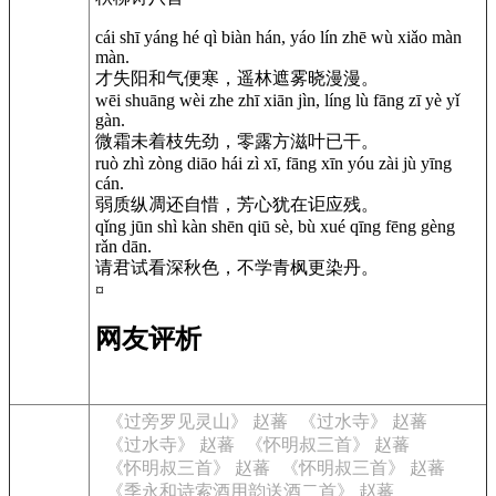
cái shī yáng hé qì biàn hán, yáo lín zhē wù xiǎo màn
màn.
才失阳和气便寒，遥林遮雾晓漫漫。
wēi shuāng wèi zhe zhī xiān jìn, líng lù fāng zī yè yǐ
gàn.
微霜未着枝先劲，零露方滋叶已干。
ruò zhì zòng diāo hái zì xī, fāng xīn yóu zài jù yīng
cán.
弱质纵凋还自惜，芳心犹在讵应残。
qǐng jūn shì kàn shēn qiū sè, bù xué qīng fēng gèng
rǎn dān.
请君试看深秋色，不学青枫更染丹。
¤
网友评析
《过旁罗见灵山》 赵蕃
《过水寺》 赵蕃
《过水寺》 赵蕃
《怀明叔三首》 赵蕃
《怀明叔三首》 赵蕃
《怀明叔三首》 赵蕃
《季永和诗索酒用韵送酒二首》 赵蕃