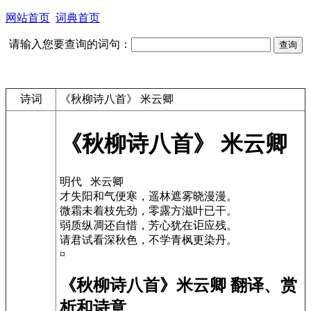
网站首页
词典首页
请输入您要查询的词句：
诗词
《秋柳诗八首》 米云卿
《秋柳诗八首》 米云卿
明代 米云卿
才失阳和气便寒，遥林遮雾晓漫漫。
微霜未着枝先劲，零露方滋叶已干。
弱质纵凋还自惜，芳心犹在讵应残。
请君试看深秋色，不学青枫更染丹。
¤
《秋柳诗八首》米云卿 翻译、赏
析和诗意