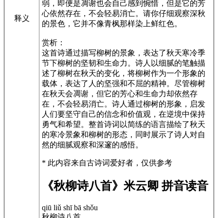
弱，即便是凋谢也会自己感到惋惜，但是它的芳
心依然存在，不会轻易消亡。请你仔细观察深秋
释义
的景色，它并不像青枫那样染上鲜红色。
赏析：
这首诗通过描写柳树的景象，表达了秋天寒冷季
节下柳树的坚韧和生命力。诗人以细腻的笔触描
述了柳树在秋天的变化，将柳树作为一个形象的
载体，表达了人的坚强和不屈的精神。尽管柳树
在秋天会凋谢，但它的芳心和生命力却依然存
在，不会轻易消亡。诗人通过柳树的形象，启发
人们要坚守自己的信念和价值观，在逆境中保持
勇气和希望。整首诗词以简练的语言描绘了秋天
的寒冷景象和柳树的形态，同时展示了诗人对自
然的细腻观察和深邃的感悟。
* 此内容来自古诗词爱好者，仅供参考
《秋柳诗八首》米云卿 拼音读音
qiū liǔ shī bā shǒu
秋柳诗八首