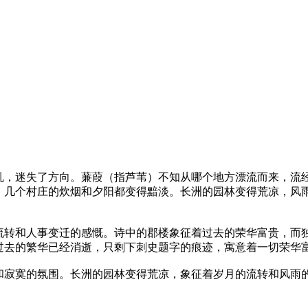
乱，迷失了方向。蒹葭（指芦苇）不知从哪个地方漂流而来，流
，几个村庄的炊烟和夕阳都变得黯淡。长洲的园林变得荒凉，风
流转和人事变迁的感慨。诗中的郡楼象征着过去的荣华富贵，而
过去的繁华已经消逝，只剩下刺史题字的痕迹，寓意着一切荣华
和寂寞的氛围。长洲的园林变得荒凉，象征着岁月的流转和风雨