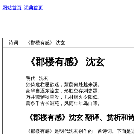
网站首页
词典首页
诗词
《郡楼有感》 沈玄
《郡楼有感》 沈玄
明代 沈玄
独倚危栏思欲迷，蒹葭何处越来溪。
豪华自逐东流去，形胜空存刺史题。
万井辘轳秋草没，几村烟火夕阳低。
萧条千古长洲苑，风雨年年鸟自啼。
《郡楼有感》沈玄 翻译、赏析和
《郡楼有感》是明代沈玄创作的一首诗词。下面是