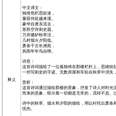
中文译文：
独倚危栏思欲迷，
蒹葭何处越来溪。
豪华自逐东流去，
形胜空存刺史题。
万井辘轳秋草没，
几村烟火夕阳低。
萧条千古长洲苑，
风雨年年鸟自啼。
诗意：
这首诗词描绘了一位孤独倚在郡楼栏杆上，思绪纷
一些写刺史的字迹。无数房屋和车轮在秋草中消失
释义
赏析：
这首诗词通过描绘郡楼的景象，抒发了诗人对时光
而来的意象，暗示着一切都是无常的，流转不息。
诗中的秋草、烟火和夕阳的描绘，用以衬托出萧条
忧伤。