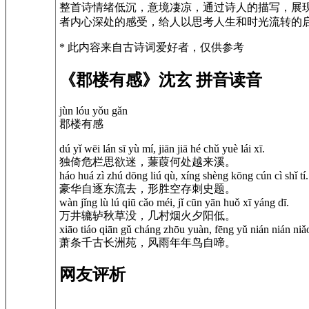
整首诗情绪低沉，意境凄凉，通过诗人的描写，展
者内心深处的感受，给人以思考人生和时光流转的
* 此内容来自古诗词爱好者，仅供参考
《郡楼有感》沈玄 拼音读音
jùn lóu yǒu gǎn
郡楼有感
dú yǐ wēi lán sī yù mí, jiān jiā hé chǔ yuè lái xī.
独倚危栏思欲迷，蒹葭何处越来溪。
háo huá zì zhú dōng liú qù, xíng shèng kōng cún cì shǐ tí.
豪华自逐东流去，形胜空存刺史题。
wàn jǐng lù lú qiū cǎo méi, jǐ cūn yān huǒ xī yáng dī.
万井辘轳秋草没，几村烟火夕阳低。
xiāo tiáo qiān gǔ cháng zhōu yuàn, fēng yǔ nián nián niǎo 
萧条千古长洲苑，风雨年年鸟自啼。
网友评析