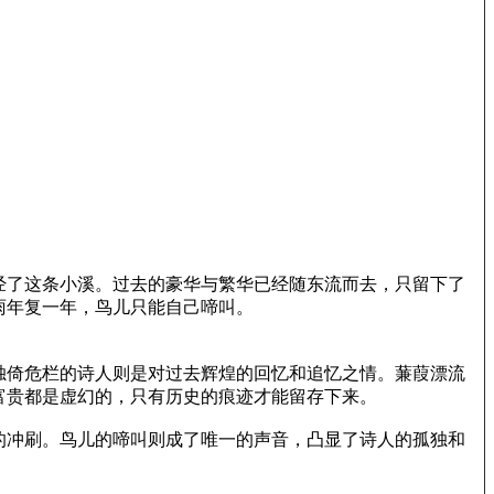
经了这条小溪。过去的豪华与繁华已经随东流而去，只留下了
雨年复一年，鸟儿只能自己啼叫。
独倚危栏的诗人则是对过去辉煌的回忆和追忆之情。蒹葭漂流
富贵都是虚幻的，只有历史的痕迹才能留存下来。
的冲刷。鸟儿的啼叫则成了唯一的声音，凸显了诗人的孤独和