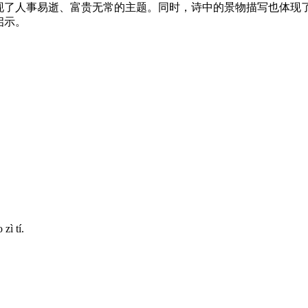
现了人事易逝、富贵无常的主题。同时，诗中的景物描写也体现
启示。
zì tí.