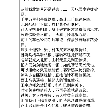
从前我北游月还是过去，二十天犯雪度称雄称
霸。
千里万里都是瑶刘琨，高迷土丘低迷裂缝。
北风烈烈尘不惊，原野萧条但桑树。
仆人发抖脸削瓜，身上破衣服才能掩盖逃出才。
长途傍晚走不前，回头看可怜那狠心骂。
前面的车已经切断后车绝，停骖独自睡在路旁
停。
床头土锉郁生柴，村酒买来不敢谈价钱。
卧听马槽马嚼枯根，辗转不睡觉怀疑不夜。
忽然朝光入瓮窗，主我无意见到互惊讶。
揽衣便匆匆地饱餐一顿，如此晴朗高兴天借。
可以拒绝搭乘暖就前程，蹇驴还从跨剪除掉。
泸沟冻合匹训练横，直接估计不用修桥架。
西山马头遥接，拔起人的话像蒿花。
玉宇琼楼忽然照眼，行行已到南关下。
时清关吏很值得人，不再是谁就邀请您。
过关让客人多在簇，有人拉柴车或高驾。
闲情我们正绕着剡溪，吟诗思念谁呢像清灞。
路上遇到轩是什么他都，骏马雕鞍蒙锦帕。