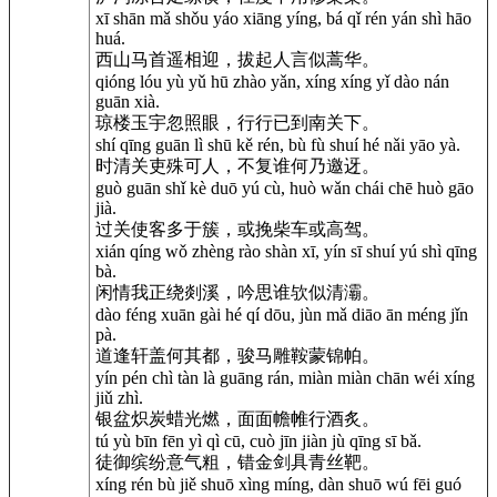
xī shān mǎ shǒu yáo xiāng yíng, bá qǐ rén yán shì hāo
huá.
西山马首遥相迎，拔起人言似蒿华。
qióng lóu yù yǔ hū zhào yǎn, xíng xíng yǐ dào nán
guān xià.
琼楼玉宇忽照眼，行行已到南关下。
shí qīng guān lì shū kě rén, bù fù shuí hé nǎi yāo yà.
时清关吏殊可人，不复谁何乃邀迓。
guò guān shǐ kè duō yú cù, huò wǎn chái chē huò gāo
jià.
过关使客多于簇，或挽柴车或高驾。
xián qíng wǒ zhèng rào shàn xī, yín sī shuí yú shì qīng
bà.
闲情我正绕剡溪，吟思谁欤似清灞。
dào féng xuān gài hé qí dōu, jùn mǎ diāo ān méng jǐn
pà.
道逢轩盖何其都，骏马雕鞍蒙锦帕。
yín pén chì tàn là guāng rán, miàn miàn chān wéi xíng
jiǔ zhì.
银盆炽炭蜡光燃，面面幨帷行酒炙。
tú yù bīn fēn yì qì cū, cuò jīn jiàn jù qīng sī bǎ.
徒御缤纷意气粗，错金剑具青丝靶。
xíng rén bù jiě shuō xìng míng, dàn shuō wú fēi guó