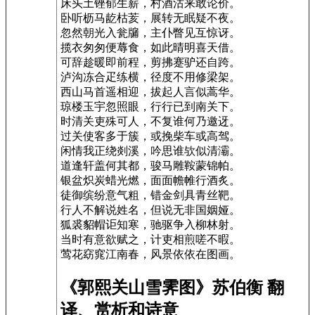
床头土锉郁生薪，村酒沽来敢论价。
卧听枥马龁枯荄，展转无眠疑不夜。
忽然朝光入瓮牖，主仆瞥见互惊讶。
揽衣匆匆便蓐食，如此晴明喜天借。
可辞趁暖即前程，剪拂蹇驴还自跨。
泸沟冻合疋练横，径度不用修梁架。
西山马首遥相迎，拔起人言似蒿华。
琼楼玉宇忽照眼，行行已到南关下。
时清关吏殊可人，不复谁何乃邀迓。
过关使客多于簇，或挽柴车或高驾。
闲情我正绕剡溪，吟思谁欤似清灞。
道逢轩盖何其都，骏马雕鞍蒙锦帕。
银盆炽炭蜡光燃，面面幨帷行酒炙。
徒御缤纷意气粗，错金剑具青丝靶。
行人不解说姓名，但说无非国姻娅。
狐裘貂帽讵知寒，驰驱争入柳林射。
当时有意欲赋之，计吏相煎嗟不暇。
莺花窈窕江南春，风景依依在图画。
《郭熙关山雪霁图》苏伯衡 翻
译、赏析和诗意