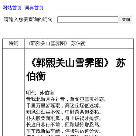
网站首页
词典首页
请输入您要查询的词句：
诗词
《郭熙关山雪霁图》 苏伯衡
《郭熙关山雪霁图》 苏
伯衡
明代 苏伯衡
昔我北游月在衤昔，兼旬犯雪度雄霸。
千里万里皆瑶琨，高迷丘垤低迷罅。
朔风烈烈尘不惊，中野萧条但桑柘。
仆夫股栗面削瓜，身上破褐才掩髂。
长途日暮行不前，回顾堪怜那忍骂。
前车既断后车绝，停骖独宿道旁舍。