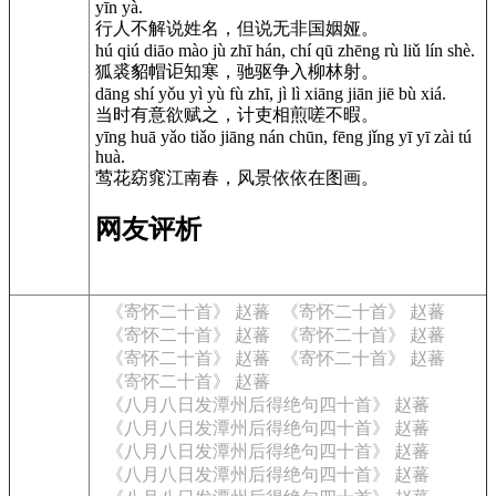
yīn yà.
行人不解说姓名，但说无非国姻娅。
hú qiú diāo mào jù zhī hán, chí qū zhēng rù liǔ lín shè.
狐裘貂帽讵知寒，驰驱争入柳林射。
dāng shí yǒu yì yù fù zhī, jì lì xiāng jiān jiē bù xiá.
当时有意欲赋之，计吏相煎嗟不暇。
yīng huā yǎo tiǎo jiāng nán chūn, fēng jǐng yī yī zài tú
huà.
莺花窈窕江南春，风景依依在图画。
网友评析
《寄怀二十首》 赵蕃
《寄怀二十首》 赵蕃
《寄怀二十首》 赵蕃
《寄怀二十首》 赵蕃
《寄怀二十首》 赵蕃
《寄怀二十首》 赵蕃
《寄怀二十首》 赵蕃
《八月八日发潭州后得绝句四十首》 赵蕃
《八月八日发潭州后得绝句四十首》 赵蕃
《八月八日发潭州后得绝句四十首》 赵蕃
《八月八日发潭州后得绝句四十首》 赵蕃