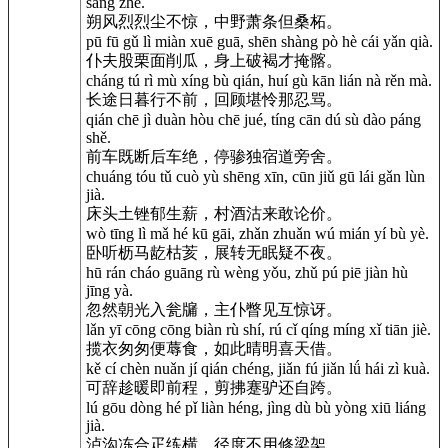
sāng zhè.
朔风烈烈尘不惊，中野萧条但桑柘。
pū fū gǔ lì miàn xuē guā, shēn shàng pò hè cái yǎn qià.
仆夫股栗面削瓜，身上破褐才掩髂。
cháng tú rì mù xíng bù qián, huí gù kān lián nà rěn mà.
长途日暮行不前，回顾堪怜那忍骂。
qián chē jì duàn hòu chē jué, tíng cān dú sù dào páng
shě.
前车既断后车绝，停骖独宿道旁舍。
chuáng tóu tǔ cuò yù shēng xīn, cūn jiǔ gū lái gǎn lùn
jià.
床头土锉郁生薪，村酒沽来敢论价。
wò tīng lì mǎ hé kū gāi, zhǎn zhuǎn wú mián yí bù yè.
卧听枥马龁枯荄，展转无眠疑不夜。
hū rán cháo guāng rù wèng yǒu, zhǔ pú piē jiàn hù
jīng yà.
忽然朝光入瓮牖，主仆瞥见互惊讶。
lǎn yī cōng cōng biàn rù shí, rú cǐ qíng míng xǐ tiān jiè.
揽衣匆匆便蓐食，如此晴明喜天借。
kě cí chèn nuǎn jí qián chéng, jiǎn fú jiǎn lǘ hái zì kuà.
可辞趁暖即前程，剪拂蹇驴还自跨。
lú gōu dòng hé pǐ liàn héng, jìng dù bù yòng xiū liáng
jià.
泸沟冻合疋练横，径度不用修梁架。