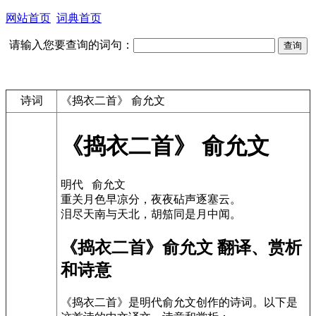
网站首页
词典首页
请输入您要查询的词句：
诗词
《捣衣二首》 俞允文
《捣衣二首》 俞允文
明代 俞允文
重关月色早凉分，夜夜砧声逐塞云。
泪尽天南与天北，胡笳同是月中闻。
《捣衣二首》俞允文 翻译、赏析
和诗意
《捣衣二首》是明代俞允文创作的诗词。以下是