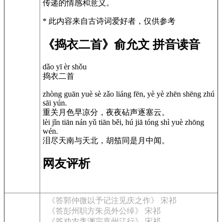
传递的情感和意义。
* 此内容来自古诗词爱好者，仅供参考
《捣衣二首》俞允文 拼音读音
dǎo yī èr shǒu
捣衣二首
zhòng guān yuè sè zǎo liáng fēn, yè yè zhēn shēng zhú
sāi yún.
重关月色早凉分，夜夜砧声逐塞云。
lèi jǐn tiān nán yǔ tiān běi, hú jiā tóng shì yuè zhōng
wén.
泪尽天南与天北，胡笳同是月中闻。
网友评析
《答郭仲微以予记注见庆之作》 宋祁
《答彭州职方朱员外公绰》 宋祁
《答劝农李渊宗嘉州江行》 宋祁