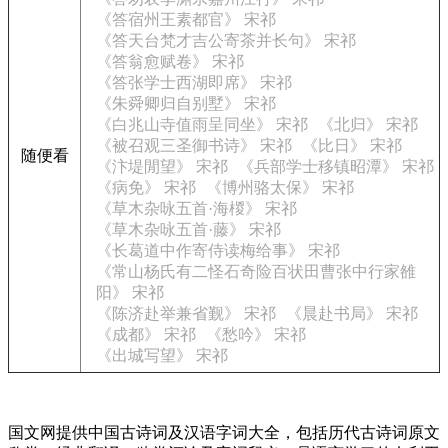
《答宿州王素都官》 宋祁
《答天台梵才吉公寄茶并长句》 宋祁
《答翁愈赋卷》 宋祁
《答张学士西湖即席》 宋祁
《朱舜卿归自别墅》 宋祁
《白兆山寺值雨呈同坐》 宋祁
《北归》 宋祁
《被召观三圣御书诗》 宋祁
《比日》 宋祁
随便看
《汴堤閒望》 宋祁
《兵部学士移镇昭潭》 宋祁
《病免》 宋祁
《博州骆太保》 宋祁
《草木杂咏五首·海椶》 宋祁
《草木杂咏五首·藤》 宋祁
《长葛道中作寄侍读梅给事》 宋祁
《常山杨氏有二怪石奇险百状田曹张中行家雒
阳》 宋祁
《陈济赴举兼省觐》 宋祁
《晨赴书局》 宋祁
《成都》 宋祁
《愁吟》 宋祁
《出城写望》 宋祁
国文网提供中国古诗词及汉语字词大全，包括历代古诗词原文