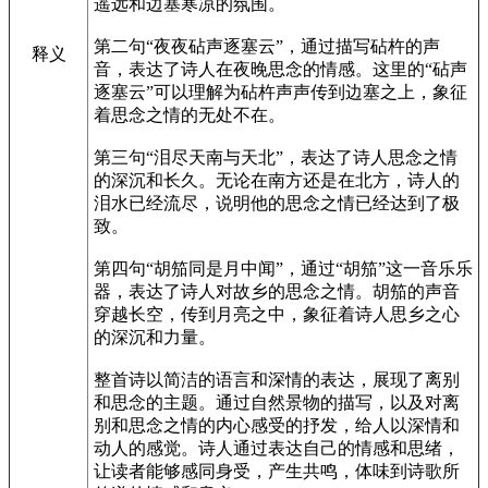
遥远和边塞寒凉的氛围。
第二句“夜夜砧声逐塞云”，通过描写砧杵的声
释义
音，表达了诗人在夜晚思念的情感。这里的“砧声
逐塞云”可以理解为砧杵声声传到边塞之上，象征
着思念之情的无处不在。
第三句“泪尽天南与天北”，表达了诗人思念之情
的深沉和长久。无论在南方还是在北方，诗人的
泪水已经流尽，说明他的思念之情已经达到了极
致。
第四句“胡笳同是月中闻”，通过“胡笳”这一音乐乐
器，表达了诗人对故乡的思念之情。胡笳的声音
穿越长空，传到月亮之中，象征着诗人思乡之心
的深沉和力量。
整首诗以简洁的语言和深情的表达，展现了离别
和思念的主题。通过自然景物的描写，以及对离
别和思念之情的内心感受的抒发，给人以深情和
动人的感觉。诗人通过表达自己的情感和思绪，
让读者能够感同身受，产生共鸣，体味到诗歌所