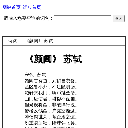
网站首页
词典首页
请输入您要查询的词句：
诗词
《颜阖》 苏轼
《颜阖》 苏轼
宋代 苏轼
颜阖古有道，躬耕自衣食。
区区鲁小邦，不足隐明德。
轺轩来我门，聘币继金璧。
山门应使者，耕稼不谋国。
但疑误将命，非敢惮行役。
使者反锡命，户庭空履迹。
薄俗徇世荣，截趾履之适。
所重易所轻，隋珠弹飞翼。