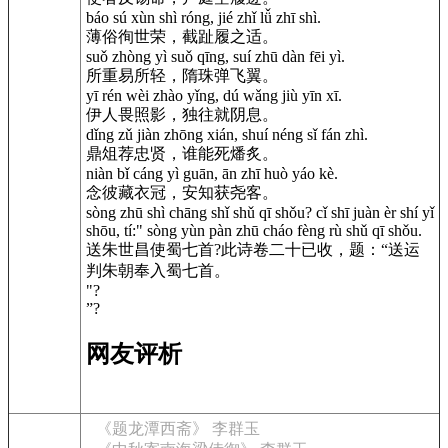
báo sú xùn shì róng, jié zhǐ lǚ zhī shì.
薄俗徇世荣，截趾履之适。
suǒ zhòng yì suǒ qīng, suí zhū dàn fēi yì.
所重易所轻，隋珠弹飞翼。
yī rén wèi zhào yǐng, dú wǎng jiù yīn xī.
伊人畏照影，独往就阴息。
dǐng zǔ jiàn zhōng xián, shuí néng sǐ fán zhì.
鼎俎荐忠贤，谁能死燔炙。
niàn bǐ cáng yì guān, ān zhī huò yáo kè.
念彼藏衣冠，安知获尧客。
sòng zhū shì chāng shǐ shǔ qī shǒu? cǐ shī juàn èr shí yǐ
shōu, tí:" sòng yùn pàn zhū cháo fèng rù shǔ qī shǒu.
送朱世昌使蜀七首?此诗卷二十已收，题：“送运
判朱朝奉入蜀七首。
"?
”?
网友评析
《题龙潭西斋》 李群玉