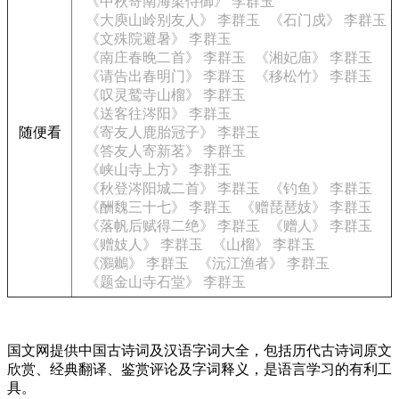
《中秋寄南海梁侍御》 李群玉
《大庾山岭别友人》 李群玉
《石门戍》 李群玉
《文殊院避暑》 李群玉
《南庄春晚二首》 李群玉
《湘妃庙》 李群玉
《请告出春明门》 李群玉
《移松竹》 李群玉
《叹灵鹫寺山榴》 李群玉
《送客往涔阳》 李群玉
随便看
《寄友人鹿胎冠子》 李群玉
《答友人寄新茗》 李群玉
《峡山寺上方》 李群玉
《秋登涔阳城二首》 李群玉
《钓鱼》 李群玉
《酬魏三十七》 李群玉
《赠琵琶妓》 李群玉
《落帆后赋得二绝》 李群玉
《赠人》 李群玉
《赠妓人》 李群玉
《山榴》 李群玉
《鸂鶒》 李群玉
《沅江渔者》 李群玉
《题金山寺石堂》 李群玉
国文网提供中国古诗词及汉语字词大全，包括历代古诗词原文
欣赏、经典翻译、鉴赏评论及字词释义，是语言学习的有利工
具。