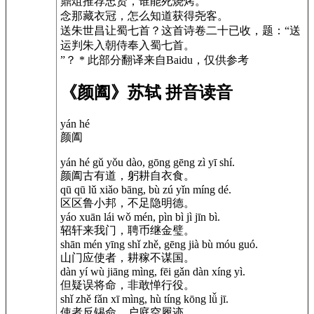
鼎俎推荐忠贤，谁能死烧烤。
念那藏衣冠，怎么知道获得尧客。
送朱世昌让蜀七首？这首诗卷二十已收，题：“送
运判朱入朝侍奉入蜀七首。
”？
* 此部分翻译来自Baidu，仅供参考
《颜阖》苏轼 拼音读音
yán hé
颜阖
yán hé gǔ yǒu dào, gōng gēng zì yī shí.
颜阖古有道，躬耕自衣食。
qū qū lǔ xiǎo bāng, bù zú yǐn míng dé.
区区鲁小邦，不足隐明德。
yáo xuān lái wǒ mén, pìn bì jì jīn bì.
轺轩来我门，聘币继金璧。
shān mén yīng shǐ zhě, gēng jià bù móu guó.
山门应使者，耕稼不谋国。
dàn yí wù jiāng mìng, fēi gǎn dàn xíng yì.
但疑误将命，非敢惮行役。
shǐ zhě fǎn xī mìng, hù tíng kōng lǚ jī.
使者反锡命，户庭空履迹。