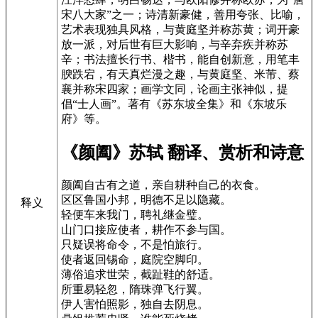
宋八大家”之一；诗清新豪健，善用夸张、比喻，
艺术表现独具风格，与黄庭坚并称苏黄；词开豪
放一派，对后世有巨大影响，与辛弃疾并称苏
辛；书法擅长行书、楷书，能自创新意，用笔丰
腴跌宕，有天真烂漫之趣，与黄庭坚、米芾、蔡
襄并称宋四家；画学文同，论画主张神似，提
倡“士人画”。著有《苏东坡全集》和《东坡乐
府》等。
《颜阖》苏轼 翻译、赏析和诗意
颜阖自古有之道，亲自耕种自己的衣食。
区区鲁国小邦，明德不足以隐藏。
释义
轻便车来我门，聘礼继金璧。
山门口接应使者，耕作不参与国。
只疑误将命令，不是怕旅行。
使者返回锡命，庭院空脚印。
薄俗追求世荣，截趾鞋的舒适。
所重易轻忽，隋珠弹飞行翼。
伊人害怕照影，独自去阴息。