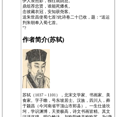
伊人畏照影，独往就阴息。
鼎俎荐忠贤，谁能死燔炙。
念彼藏衣冠，安知获尧客。
送朱世昌使蜀七首?此诗卷二十已收，题：“送运
判朱朝奉入蜀七首。
”?
作者简介(苏轼)
苏轼（1037－1101），北宋文学家、书画家、美
食家。字子瞻，号东坡居士。汉族，四川人，葬
于颍昌（今河南省平顶山市郏县）。一生仕途坎
坷，学识渊博，天资极高，诗文书画皆精。其文
汪洋恣肆，明白畅达，与欧阳修并称欧苏，为“唐