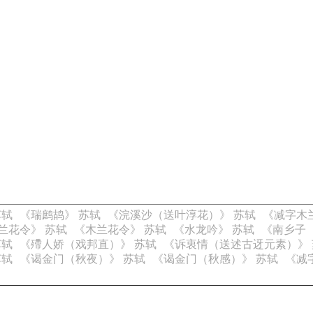
苏轼
《瑞鹧鸪》 苏轼
《浣溪沙（送叶淳花）》 苏轼
《减字木
兰花令》 苏轼
《木兰花令》 苏轼
《水龙吟》 苏轼
《南乡子
苏轼
《殢人娇（戏邦直）》 苏轼
《诉衷情（送述古迓元素）》 
苏轼
《谒金门（秋夜）》 苏轼
《谒金门（秋感）》 苏轼
《减