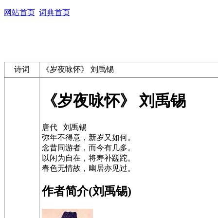
网站首页
词典首页
诗词
《岁夜咏怀》 刘禹锡
《岁夜咏怀》 刘禹锡
唐代 刘禹锡
弥年不得意，新岁又如何。
念昔同游者，而今有几多。
以闲为自在，将寿补蹉跎。
春色无情故，幽居亦见过。
作者简介(刘禹锡)