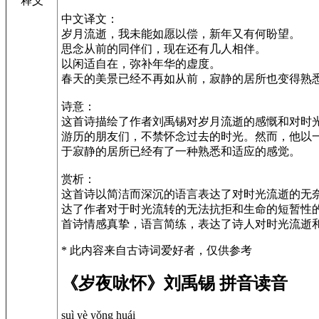
释义
中文译文：
岁月流逝，我未能如愿以偿，新年又有何盼望。
思念从前的同伴们，现在还有几人相伴。
以闲适自在，弥补年华的虚度。
春天的美景已经不再如从前，寂静的居所也变得熟
诗意：
这首诗描绘了作者刘禹锡对岁月流逝的感慨和对时
游历的朋友们，不禁怀念过去的时光。然而，他以
于寂静的居所已经有了一种熟悉和适应的感觉。
赏析：
这首诗以简洁而深沉的语言表达了对时光流逝的无
达了作者对于时光流转的无法抗拒和生命的短暂性
首诗情感真挚，语言简练，表达了诗人对时光流逝
* 此内容来自古诗词爱好者，仅供参考
《岁夜咏怀》刘禹锡 拼音读音
suì yè yǒng huái