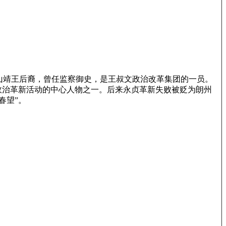
中山靖王后裔，曾任监察御史，是王叔文政治改革集团的一员。
政治革新活动的中心人物之一。后来永贞革新失败被贬为朗州
春望”。