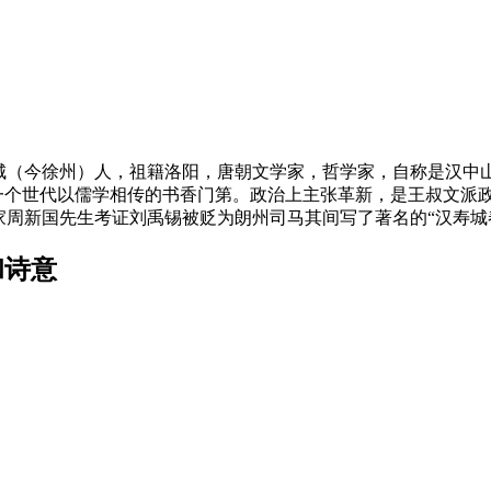
朝彭城（今徐州）人，祖籍洛阳，唐朝文学家，哲学家，自称是汉
是一个世代以儒学相传的书香门第。政治上主张革新，是王叔文派
周新国先生考证刘禹锡被贬为朗州司马其间写了著名的“汉寿城
和诗意