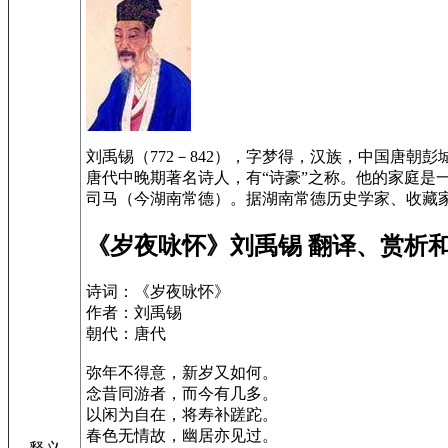
刘禹锡（772－842），字梦得，汉族，中国唐
唐代中晚期著名诗人，有“诗豪”之称。他的家庭
司马（今湖南常德）。据湖南常德历史学家、收藏家
《岁夜咏怀》刘禹锡 翻译、赏析
诗词：《岁夜咏怀》
作者：刘禹锡
朝代：唐代
弥年不得意，新岁又如何。
念昔同游者，而今有几多。
以闲为自在，将寿补蹉跎。
春色无情故，幽居亦见过。