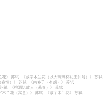
兰花》 苏轼
《减字木兰花（以大琉璃杯劝王仲翁）》 苏轼
（春情）》 苏轼
《南乡子（有感）》 苏轼
苏轼
《桃源忆故人（暮春）》 苏轼
字木兰花（寓意）》 苏轼
《减字木兰花》 苏轼