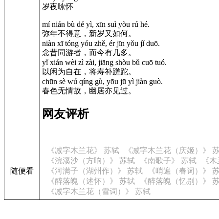
岁夜咏怀
mí nián bù dé yì, xīn suì yòu rú hé.
弥年不得意，新岁又如何。
niàn xī tóng yóu zhě, ér jīn yǒu jǐ duō.
念昔同游者，而今有几多。
yǐ xián wèi zì zài, jiāng shòu bǔ cuō tuó.
以闲为自在，将寿补蹉跎。
chūn sè wú qíng gù, yōu jū yì jiàn guò.
春色无情故，幽居亦见过。
网友评析
《减字木兰花》 苏轼
《减字木兰花（庆姬）》 
《浣溪沙（方响）》 苏轼
《南歌子》 苏轼
《木
随便看
《河满子（湖州作）》 苏轼
《哨遍（春词）》 
《醉落魄（述怀）》 苏轼
《醉落魄（忆别）》 
《减字木兰花（雪词）》 苏轼