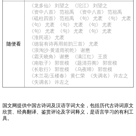
《龙多仙》 刘望之
《沱江》 刘望之
《资中八首》 范祖禹
《资中八首》 范祖禹
《砥柱四首》 范祖禹
《句》 尤袤
《句》 尤袤
《句》 尤袤
《句》 尤袤
《句》 尤袤
《句》 尤袤
《句》 尤袤
《句》 尤袤
《淮民谣》 尤袤
随便看
《德翁有诗再用前韵三首》 尤袤
《浪淘沙·黄道雨初乾》 谢懋
《霜天晓角》 谢懋
《满江红》 王质
《南歌子》 郭世模
《题清芬阁》 郭世模
《长歌行》 郭世模
《乌夜啼》 郭世模
《木兰花/玉楼春》 黄仁荣
《失调名》 许左之
《失调名》 许左之
国文网提供中国古诗词及汉语字词大全，包括历代古诗词原文
欣赏、经典翻译、鉴赏评论及字词释义，是语言学习的有利工
具。