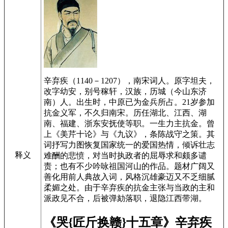
辛弃疾（1140－1207），南宋词人。原字坦夫，
改字幼安，别号稼轩，汉族，历城（今山东济
南）人。出生时，中原已为金兵所占。21岁参加
抗金义军，不久归南宋。历任湖北、江西、湖
南、福建、浙东安抚使等职。一生力主抗金。曾
上《美芹十论》与《九议》，条陈战守之策。其
词抒写力图恢复国家统一的爱国热情，倾诉壮志
释义
难酬的悲愤，对当时执政者的屈辱求和颇多谴
责；也有不少吟咏祖国河山的作品。题材广阔又
善化用前人典故入词，风格沉雄豪迈又不乏细腻
柔媚之处。由于辛弃疾的抗金主张与当政的主和
派政见不合，后被弹劾落职，退隐江西带湖。
《哭{匠斤换赣}十五章》辛弃疾