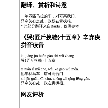
翻译、赏析和诗意
一年四匹马拉的车，对可高我门。
只今关心之处，政权在青枫根。
* 此部分翻译来自Baidu，仅供参考
《哭{匠斤换赣}十五章》辛弃疾
拼音读音
kū jiàng jīn huàn gàn shí wǔ zhāng
哭{匠斤换赣}十五章
tā nián sì mǎ chē, wèi kě gāo wú mén.
他年驷马车，谓可高吾门。
zhǐ jīn guān xīn chù, zhèng zài qīng fēng gēn.
只今关心处，政在青枫根。
网友评析