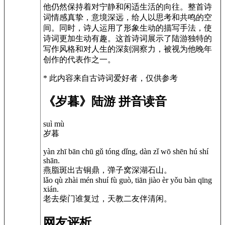
他仍然保持着对宁静和闲适生活的向往。整首诗
词情感真挚，意境深远，给人以思考和共鸣的空
间。同时，诗人运用了形象生动的描写手法，使
诗词更加生动有趣。这首诗词展示了陆游独特的
写作风格和对人生的深刻洞察力，被视为他晚年
创作的代表作之一。
* 此内容来自古诗词爱好者，仅供参考
《岁暮》陆游 拼音读音
suì mù
岁暮
yàn zhī bān chū gǔ tóng dǐng, dàn zǐ wō shēn hú shí
shān.
燕脂斑出古铜鼎，弹子窝深湖石山。
lǎo qù zhài mén shuí fù guò, tiān jiào èr yǒu bàn qīng
xián.
老去柴门谁复过，天教二友伴清闲。
网友评析