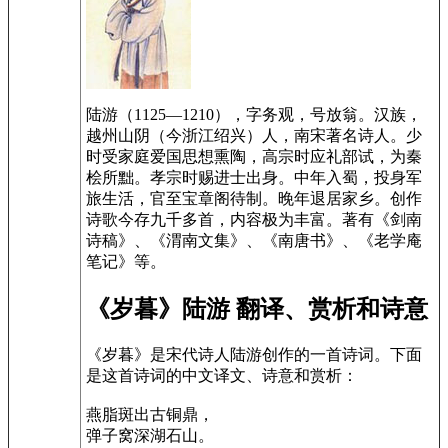
陆游（1125—1210），字务观，号放翁。汉族，
越州山阴（今浙江绍兴）人，南宋著名诗人。少
时受家庭爱国思想熏陶，高宗时应礼部试，为秦
桧所黜。孝宗时赐进士出身。中年入蜀，投身军
旅生活，官至宝章阁待制。晚年退居家乡。创作
诗歌今存九千多首，内容极为丰富。著有《剑南
诗稿》、《渭南文集》、《南唐书》、《老学庵
笔记》等。
《岁暮》陆游 翻译、赏析和诗意
《岁暮》是宋代诗人陆游创作的一首诗词。下面
是这首诗词的中文译文、诗意和赏析：
燕脂斑出古铜鼎，
弹子窝深湖石山。