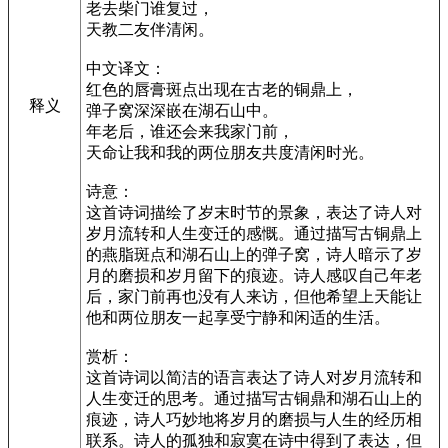
老去柴门谁复过，
天教二友伴清闲。
中文译文：
红色的唇膏斑点出现在古老的铜鼎上，
释义
弹子窝深深嵌在湖石山中。
年老后，谁还会来我家门前，
天命让我和我的两位朋友共度清闲时光。
诗意：
这首诗词描绘了岁末时节的景象，表达了诗人对
岁月流转和人生变迁的感慨。通过描写古铜鼎上
的燕脂斑点和湖石山上的弹子窝，诗人暗示了岁
月的磨损和岁月留下的痕迹。诗人感叹自己年老
后，家门前再也没有人来访，但他希望上天能让
他和两位朋友一起享受宁静和闲适的生活。
赏析：
这首诗词以简洁的语言表达了诗人对岁月流转和
人生变迁的思考。通过描写古铜鼎和湖石山上的
痕迹，诗人巧妙地将岁月的磨损与人生的经历相
联系。诗人的孤独和寂寞在诗中得到了表达，但