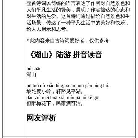
整首诗词以简练的语言表达了作者对自然景色和
人们平凡生活的赞美，展现了作者豁达的心态和
对生活的热爱。这首诗词通过描绘自然景色和生
活场景，传达了一种平凡生活中的美好和快乐，
给人以启示和思考。
* 此内容来自古诗词爱好者，仅供参考
《湖山》陆游 拼音读音
hú shān
湖山
pō tuó dù xiǎo lǐng, xuān huō jiàn píng hú.
坡陀度小岭，轩豁见平湖。
dàn zuì méi huā xià, mín jiā jiǔ kě gū.
但醉梅花下，民家酒可沽。
网友评析