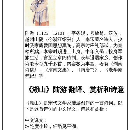
陆游（1125—1210），字务观，号放翁。汉族，
越州山阴（今浙江绍兴）人，南宋著名诗人。少
时受家庭爱国思想熏陶，高宗时应礼部试，为秦
桧所黜。孝宗时赐进士出身。中年入蜀，投身军
旅生活，官至宝章阁待制。晚年退居家乡。创作
诗歌今存九千多首，内容极为丰富。著有《剑南
诗稿》、《渭南文集》、《南唐书》、《老学庵
笔记》等。
《湖山》陆游 翻译、赏析和诗意
《湖山》是宋代文学家陆游创作的一首诗词。以
下是这首诗词的中文译文、诗意和赏析：
中文译文：
坡陀度小岭，轩豁见平湖。