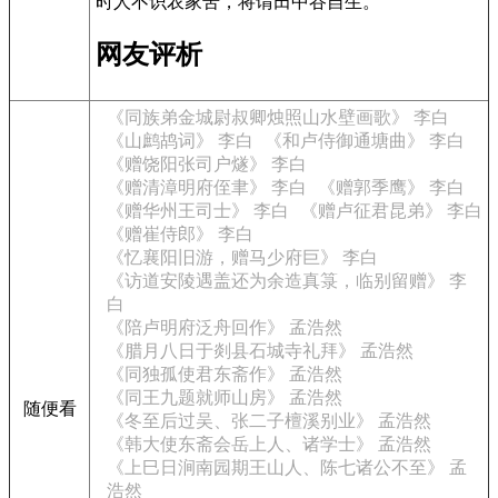
时人不识农家苦，将谓田中谷自生。
网友评析
《同族弟金城尉叔卿烛照山水壁画歌》 李白
《山鹧鸪词》 李白
《和卢侍御通塘曲》 李白
《赠饶阳张司户燧》 李白
《赠清漳明府侄聿》 李白
《赠郭季鹰》 李白
《赠华州王司士》 李白
《赠卢征君昆弟》 李白
《赠崔侍郎》 李白
《忆襄阳旧游，赠马少府巨》 李白
《访道安陵遇盖还为余造真箓，临别留赠》 李
白
《陪卢明府泛舟回作》 孟浩然
《腊月八日于剡县石城寺礼拜》 孟浩然
《同独孤使君东斋作》 孟浩然
《同王九题就师山房》 孟浩然
随便看
《冬至后过吴、张二子檀溪别业》 孟浩然
《韩大使东斋会岳上人、诸学士》 孟浩然
《上巳日涧南园期王山人、陈七诸公不至》 孟
浩然