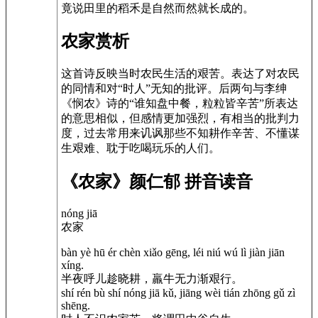
竟说田里的稻禾是自然而然就长成的。
农家赏析
这首诗反映当时农民生活的艰苦。表达了对农民
的同情和对“时人”无知的批评。后两句与李绅
《悯农》诗的“谁知盘中餐，粒粒皆辛苦”所表达
的意思相似，但感情更加强烈，有相当的批判力
度，过去常用来讥讽那些不知耕作辛苦、不懂谋
生艰难、耽于吃喝玩乐的人们。
《农家》颜仁郁 拼音读音
nóng jiā
农家
bàn yè hū ér chèn xiǎo gēng, léi niú wú lì jiàn jiān
xíng.
半夜呼儿趁晓耕，羸牛无力渐艰行。
shí rén bù shí nóng jiā kǔ, jiāng wèi tián zhōng gǔ zì
shēng.