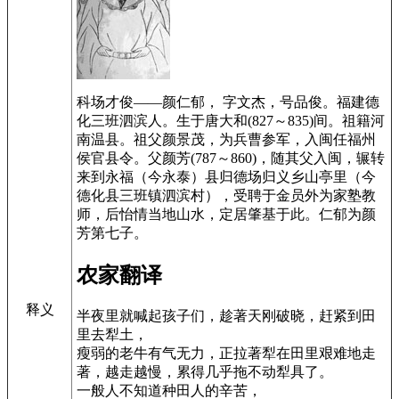
科场才俊——颜仁郁， 字文杰，号品俊。福建德
化三班泗滨人。生于唐大和(827～835)间。祖籍河
南温县。祖父颜景茂，为兵曹参军，入闽任福州
侯官县令。父颜芳(787～860)，随其父入闽，辗转
来到永福（今永泰）县归德场归义乡山亭里（今
德化县三班镇泗滨村），受聘于金员外为家塾教
师，后怡情当地山水，定居肇基于此。仁郁为颜
芳第七子。
农家翻译
释义
半夜里就喊起孩子们，趁著天刚破晓，赶紧到田
里去犁土，
瘦弱的老牛有气无力，正拉著犁在田里艰难地走
著，越走越慢，累得几乎拖不动犁具了。
一般人不知道种田人的辛苦，