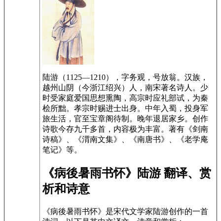
陆游（1125—1210），字务观，号放翁。汉族，
越州山阴（今浙江绍兴）人，南宋著名诗人。少
时受家庭爱国思想熏陶，高宗时应礼部试，为秦
桧所黜。孝宗时赐进士出身。中年入蜀，投身军
旅生活，官至宝章阁待制。晚年退居家乡。创作
诗歌今存九千多首，内容极为丰富。著有《剑南
诗稿》、《渭南文集》、《南唐书》、《老学庵
笔记》等。
《病後暑雨书怀》陆游 翻译、赏
析和诗意
《病後暑雨书怀》是宋代文学家陆游创作的一首