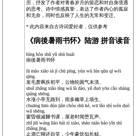
历，抒发了作者对青春岁月的留恋和对自身境遇
的思考。诗中情感真挚，表达了作者内心的孤寂
和无奈，同时也反映了人生的无常和变迁。
* 此内容来自古诗词爱好者，仅供参考
《病後暑雨书怀》陆游 拼音读音
bìng hòu shǔ yǔ shū huái
病後暑雨书怀
fā máo xiāo sà jí chū píng, yún wù lún qūn qì wèi
qīng.
发毛萧飒疾初平，云物轮囷气未清。
shuǐ zhǎng xiǎo tíng wú lù dào, yǔ duō yōu cǎo shàng
qiáng shēng.
水涨小亭无路到，雨多幽草上墙生。
chuāng hūn dùn jiǎn chóu shū kè, wū lǎo shí wén duò
wǎ shēng.
窗昏顿减雠书课，屋老时闻堕瓦声。
zhǐ jiǔ wáng liáo hái zì xiào, shào nián háo yǐn shì
zhǎng jīng.
止酒亡聊还自笑，少年豪饮似长鲸。