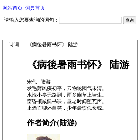
网站首页
词典首页
请输入您要查询的词句：
诗词
《病後暑雨书怀》 陆游
《病後暑雨书怀》 陆游
宋代 陆游
发毛萧飒疾初平，云物轮囷气未清。
水涨小亭无路到，雨多幽草上墙生。
窗昏顿减雠书课，屋老时闻堕瓦声。
止酒亡聊还自笑，少年豪饮似长鲸。
作者简介(陆游)