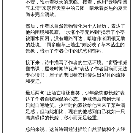
不安，预示着秋天的来临。接着，他用"云物轮囷
气未清"来形容天空中的云团，暗示着炎热的夏天
尚未完全消散。
然后，作者以自然景物转化为个人经历，表达了
他的困境和孤寂。"水涨小亭无路到"揭示了小亭
被雨水围困，没有通路可达，暗喻作者困顿无助
的处境。"雨多幽草上墙生"则反映了草木丛生的
景象，暗示了作者心中的忧愁和郁闷。
接下来，诗中描写了作者的生活环境。"窗昏顿减
雠书课，屋老时闻堕瓦声"表达了作者因病而无法
专心读书，屋子的老旧状态也传达出岁月的流转
和变迁。
最后两句"止酒亡聊还自笑，少年豪饮似长鲸"表
达了作者自我调侃的心态。他戒酒后感到无聊，
只能自嘲地笑。少年时的豪饮给他带来了某种满
足感，但与此相比，现在的他感到自己犹如一只
庸庸碌碌的长鲸，渺小而无足轻重。
总的来说，这首诗词通过描绘自然景物和个人经