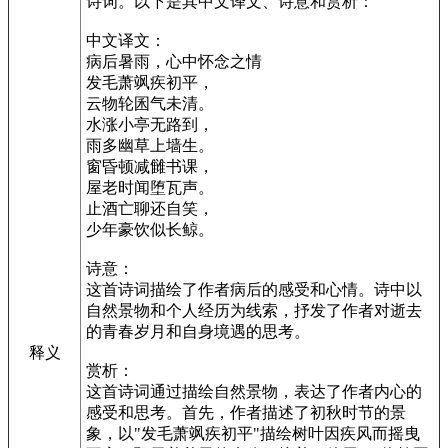
诗词。以下是其中文译文、诗意和赏析：
中文译文：
病后暑雨，心中怀念之情
发毛萧飒疾初平，
云物轮囷气未清。
水涨小亭无路到，
雨多幽草上墙生。
窗昏顿减雠书课，
屋老时闻堕瓦声。
止酒亡聊还自笑，
少年豪饮似长鲸。
诗意：
这首诗词描绘了作者病后的感受和心情。诗中以
自然景物和个人经历为线索，抒发了作者对逝去
的青春岁月和自身境遇的思考。
释义
赏析：
这首诗词通过描绘自然景物，表达了作者内心的
感受和思考。首先，作者描述了初秋时节的景
象，以"发毛萧飒疾初平"描绘树叶因疾风而摇曳