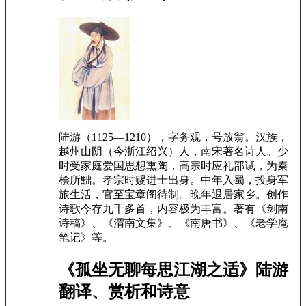
陆游（1125—1210），字务观，号放翁。汉族，
越州山阴（今浙江绍兴）人，南宋著名诗人。少
时受家庭爱国思想熏陶，高宗时应礼部试，为秦
桧所黜。孝宗时赐进士出身。中年入蜀，投身军
旅生活，官至宝章阁待制。晚年退居家乡。创作
诗歌今存九千多首，内容极为丰富。著有《剑南
诗稿》、《渭南文集》、《南唐书》、《老学庵
笔记》等。
《孤坐无聊每思江湖之适》陆游
翻译、赏析和诗意