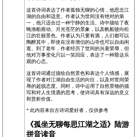
这首诗词表达了作者孤独无聊的心情，他思念江
湖的自由和适意。作者认为世间没有绝对的第
一，他只适合过一种宁静的生活。诗中描绘了夜
晚渔船摇动、月光苍茫的景象，以及帆船驶向松
江的壮丽景色。作者认为只要有酒，人们都可以
陶醉其中，即使在没有僧侣的山寺也可以自由闲
逛。到了老年，作者经历了世间的兴衰荣辱，但
他对万事变化只以一笑回应，表达了一种豁达乐
观的心态。
这首诗词通过描绘自然景色和表达个人情感，展
现了作者对江湖自由生活的向往，以及对世间荣
辱的超脱态度。同时，诗中运用了自然景物的描
写和对人生境遇的思考，使诗词具有深远的意义
和赏析价值。
* 此内容来自古诗词爱好者，仅供参考
《孤坐无聊每思江湖之适》陆游
拼音读音