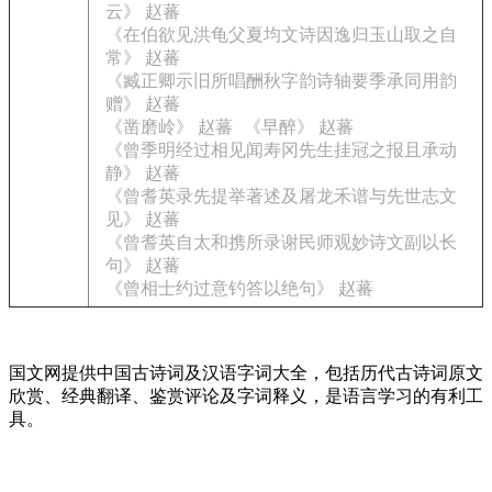
云》 赵蕃
《在伯欲见洪龟父夏均文诗因逸归玉山取之自
常》 赵蕃
《臧正卿示旧所唱酬秋字韵诗轴要季承同用韵
赠》 赵蕃
《凿磨岭》 赵蕃
《早醉》 赵蕃
《曾季明经过相见闻寿冈先生挂冠之报且承动
静》 赵蕃
《曾耆英录先提举著述及屠龙禾谱与先世志文
见》 赵蕃
《曾耆英自太和携所录谢民师观妙诗文副以长
句》 赵蕃
《曾相士约过意钓答以绝句》 赵蕃
国文网提供中国古诗词及汉语字词大全，包括历代古诗词原文
欣赏、经典翻译、鉴赏评论及字词释义，是语言学习的有利工
具。