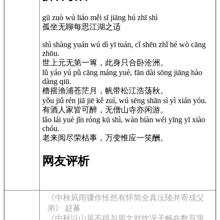
gū zuò wú liáo měi sī jiāng hú zhī shì
孤坐无聊每思江湖之适
shì shàng yuán wú dì yī tuán, cǐ shēn zhǐ hé wò cāng
zhōu.
世上元无第一篿，此身只合卧沧洲。
lǔ yáo yú pǔ cāng máng yuè, fān dài sōng jiāng hào
dàng qiū.
橹摇渔浦苍茫月，帆带松江浩荡秋。
yǒu jiǔ rén jiā jiē kě zuì, wú sēng shān sì yì xián yóu.
有酒人家皆可醉，无僧山寺亦闲游。
lǎo lái yuè jǐn róng kū shì, wàn biàn wéi yīng yī xiào
chóu.
老来阅尽荣枯事，万变惟应一笑酬。
网友评析
《中秋风雨骤作怅然有怀简全真沅陵并寄成父
弟》 赵蕃
《中秋以山居不得与周文对饮况子畅在数百里