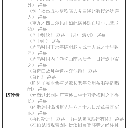
外》 赵蕃
《钟子崧己丑岁簿秩满去今自饶州教授还犹选
人》 赵蕃
《重九才四日尔风雨如此病卧殊亡聊小儿辈取
酒》 赵蕃
《舟中独饮》 赵蕃
《舟中清明》 赵蕃
《舟中雨》 赵蕃
《周愚卿同丁永年陈明叔见饯于去城之十里致
严》 赵蕃
《周愚卿同内子游仰山南岳后予一日行途中寄
之》 赵蕃
《自造口放舟至道林院偶题》 赵蕃
《自作》 赵蕃
《昨见子畅尉曹与灵鹫长老年公用蕃船字韵唱
酬》 赵蕃
随便看
《元衡过邢园同广声终日坐于习堂梅树之下得
长》 赵蕃
《约斯远同谒晦翁先生八月十六日发章泉夜宿
永》 赵蕃
《再过斯远》 赵蕃
《再见晦庵既行有怀》 赵蕃
《在伯见招观雪因同贵溪尉曹登邻寺之经楼且