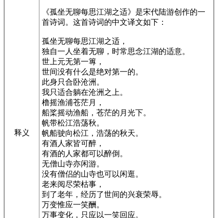
《孤坐无聊每思江湖之适》是宋代陆游创作的一
首诗词。这首诗词的中文译文如下：
孤坐无聊每思江湖之适，
独自一人坐着无聊，时常思念江湖的适意。
世上元无第一篿，
世间没有什么是绝对第一的。
此身只合卧沧洲。
我只适合躺在沧洲之上。
橹摇渔浦苍茫月，
船桨摇动渔船，苍茫的月光下。
帆带松江浩荡秋。
释义
帆船驶向松江，浩荡的秋天。
有酒人家皆可醉，
有酒的人家都可以醉倒。
无僧山寺亦闲游。
没有僧侣的山寺也可以闲逛。
老来阅尽荣枯事，
到了老年，经历了世间的兴衰荣辱。
万变惟应一笑酬。
万事变化，只应以一笑回应。