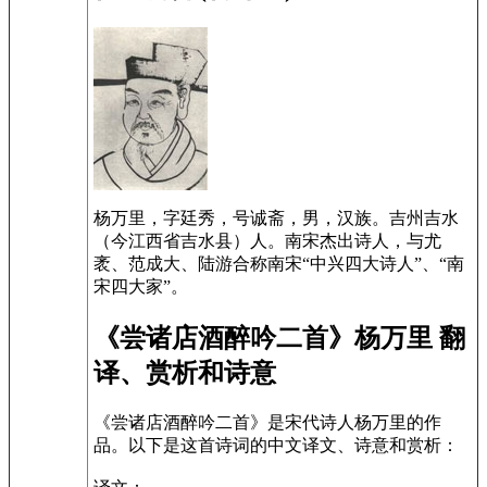
杨万里，字廷秀，号诚斋，男，汉族。吉州吉水
（今江西省吉水县）人。南宋杰出诗人，与尤
袤、范成大、陆游合称南宋“中兴四大诗人”、“南
宋四大家”。
《尝诸店酒醉吟二首》杨万里 翻
译、赏析和诗意
《尝诸店酒醉吟二首》是宋代诗人杨万里的作
品。以下是这首诗词的中文译文、诗意和赏析：