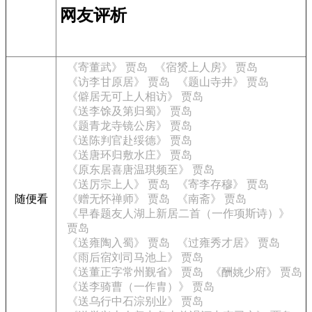
网友评析
《寄董武》 贾岛
《宿赟上人房》 贾岛
《访李甘原居》 贾岛
《题山寺井》 贾岛
《僻居无可上人相访》 贾岛
《送李馀及第归蜀》 贾岛
《题青龙寺镜公房》 贾岛
《送陈判官赴绥德》 贾岛
《送唐环归敷水庄》 贾岛
《原东居喜唐温琪频至》 贾岛
《送厉宗上人》 贾岛
《寄李存穆》 贾岛
随便看
《赠无怀禅师》 贾岛
《南斋》 贾岛
《早春题友人湖上新居二首（一作项斯诗）》
贾岛
《送雍陶入蜀》 贾岛
《过雍秀才居》 贾岛
《雨后宿刘司马池上》 贾岛
《送董正字常州觐省》 贾岛
《酬姚少府》 贾岛
《送李骑曹（一作胄）》 贾岛
《送乌行中石淙别业》 贾岛