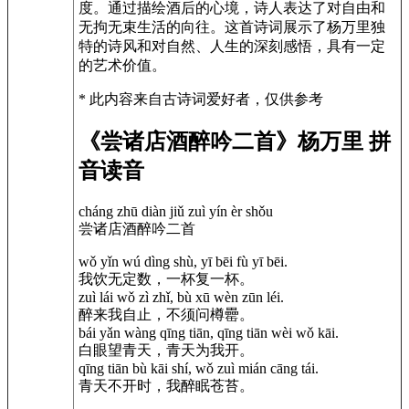
度。通过描绘酒后的心境，诗人表达了对自由和
无拘无束生活的向往。这首诗词展示了杨万里独
特的诗风和对自然、人生的深刻感悟，具有一定
的艺术价值。
* 此内容来自古诗词爱好者，仅供参考
《尝诸店酒醉吟二首》杨万里 拼
音读音
cháng zhū diàn jiǔ zuì yín èr shǒu
尝诸店酒醉吟二首
wǒ yǐn wú dìng shù, yī bēi fù yī bēi.
我饮无定数，一杯复一杯。
zuì lái wǒ zì zhǐ, bù xū wèn zūn léi.
醉来我自止，不须问樽罍。
bái yǎn wàng qīng tiān, qīng tiān wèi wǒ kāi.
白眼望青天，青天为我开。
qīng tiān bù kāi shí, wǒ zuì mián cāng tái.
青天不开时，我醉眠苍苔。