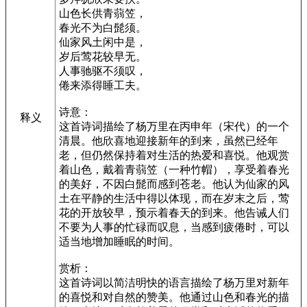
山色长供青蒻笠，
春光不为白髭须。
仙家风土闲中是，
岁后莺花较早无。
人事驰驱不须叹，
倦来添得睡工夫。
诗意：
释义
这首诗词描绘了杨万里在丙申年（宋代）的一个
清晨。他欣喜地迎接新年的到来，虽然已经年
老，但仍然保持着对生活的热爱和喜悦。他观赏
着山色，戴着青蒻笠（一种竹帽），享受着春光
的美好，不因白髭而感到苍老。他认为仙家的风
土在平静的生活中得以体现，而在岁末之后，莺
花的开放较早，预示着春天的到来。他告诫人们
不要为人事的忙碌而叹息，当感到疲倦时，可以
适当地增加睡眠的时间。
赏析：
这首诗词以简洁明快的语言描绘了杨万里对新年
的喜悦和对自然的赞美。他通过山色和春光的描