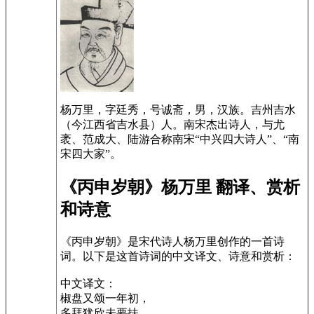
杨万里，字廷秀，号诚斋，男，汉族。吉州吉水
（今江西省吉水县）人。南宋杰出诗人，与尤
袤、范成大、陆游合称南宋“中兴四大诗人”、“南
宋四大家”。
《丙申岁朝》杨万里 翻译、赏析
和诗意
《丙申岁朝》是宋代诗人杨万里创作的一首诗
词。以下是这首诗词的中文译文、诗意和赏析：
中文译文：
椒盘又颂一年初，
多拜犹欣未要扶。