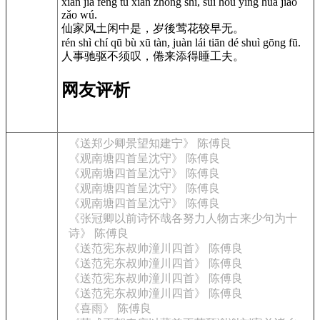
xiān jiā fēng tǔ xián zhōng shì, suì hòu yīng huā jiào
zǎo wú.
仙家风土闲中是，岁後莺花较早无。
rén shì chí qū bù xū tàn, juàn lái tiān dé shuì gōng fū.
人事驰驱不须叹，倦来添得睡工夫。
网友评析
《送郑少卿景望知建宁》 陈傅良
《观南塘四首呈沈守》 陈傅良
《观南塘四首呈沈守》 陈傅良
《观南塘四首呈沈守》 陈傅良
《观南塘四首呈沈守》 陈傅良
《张冠卿以前诗怀哉各努力人物古来少句为十
诗》 陈傅良
《送范宪东叔帅潼川四首》 陈傅良
《送范宪东叔帅潼川四首》 陈傅良
《送范宪东叔帅潼川四首》 陈傅良
《送范宪东叔帅潼川四首》 陈傅良
《喜雨》 陈傅良