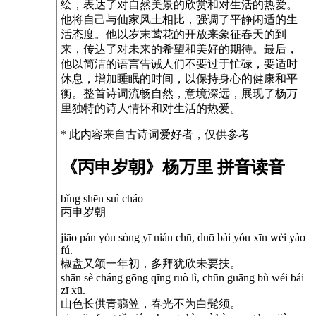
绘，表达了对自然美景的欣赏和对生活的热爱。
他将自己与仙家风土相比，强调了平静闲适的生
活态度。他以岁末莺花的开放来象征春天的到
来，传达了对未来的希望和美好的期待。最后，
他以简洁的语言告诫人们不要过于忙碌，要适时
休息，增加睡眠的时间，以保持身心的健康和平
衡。整首诗词流畅自然，意境深远，展现了杨万
里独特的诗人情怀和对生活的热爱。
* 此内容来自古诗词爱好者，仅供参考
《丙申岁朝》杨万里 拼音读音
bǐng shēn suì cháo
丙申岁朝
jiāo pán yòu sòng yī nián chū, duō bài yóu xīn wèi yào
fú.
椒盘又颂一年初，多拜犹欣未要扶。
shān sè cháng gōng qīng ruò lì, chūn guāng bù wéi bái
zī xū.
山色长供青蒻笠，春光不为白髭须。