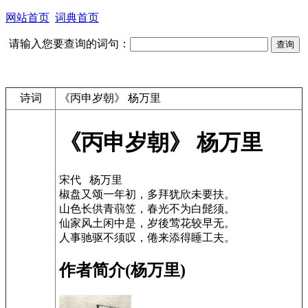
网站首页
词典首页
请输入您要查询的词句：
诗词
《丙申岁朝》 杨万里
《丙申岁朝》 杨万里
宋代 杨万里
椒盘又颂一年初，多拜犹欣未要扶。
山色长供青蒻笠，春光不为白髭须。
仙家风土闲中是，岁後莺花较早无。
人事驰驱不须叹，倦来添得睡工夫。
作者简介(杨万里)