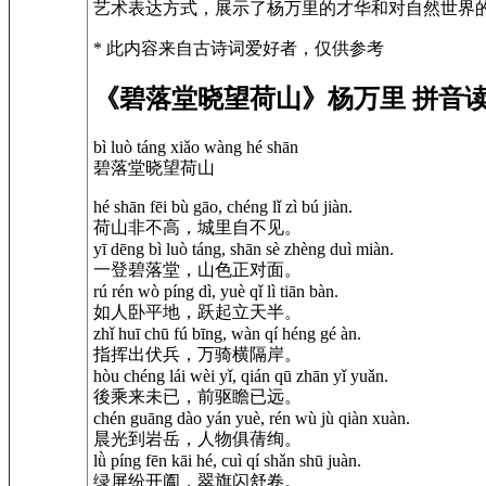
艺术表达方式，展示了杨万里的才华和对自然世界
* 此内容来自古诗词爱好者，仅供参考
《碧落堂晓望荷山》杨万里 拼音
bì luò táng xiǎo wàng hé shān
碧落堂晓望荷山
hé shān fēi bù gāo, chéng lǐ zì bú jiàn.
荷山非不高，城里自不见。
yī dēng bì luò táng, shān sè zhèng duì miàn.
一登碧落堂，山色正对面。
rú rén wò píng dì, yuè qǐ lì tiān bàn.
如人卧平地，跃起立天半。
zhǐ huī chū fú bīng, wàn qí héng gé àn.
指挥出伏兵，万骑横隔岸。
hòu chéng lái wèi yǐ, qián qū zhān yǐ yuǎn.
後乘来未已，前驱瞻已远。
chén guāng dào yán yuè, rén wù jù qiàn xuàn.
晨光到岩岳，人物俱蒨绚。
lǜ píng fēn kāi hé, cuì qí shǎn shū juàn.
绿屏纷开阖，翠旗闪舒卷。