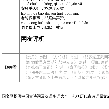
ān dé chuí tiān hóng, qiáo xū dù yún yǎn.
安得垂天虹，桥虚度云巘。
lǎo líng ǒu bào shì, jùn tíng jí bīn zàn.
老铃偶报事，郡庭集宾赞。
cōng cōng huàn shān jīn, mò mò xià lín bǎn.
匆匆换山巾，默默下林阪。
网友评析
《发舟》 刘过
《方竹杖》 刘过
《姑苏送王武冈
《红酒歌呈京西漕刘郎中立义》 刘过
《湖口邂逅
随便看
《寄张都干蒙正》 刘过
《寄周益公》 刘过
《监
《毛积夫席上口占》 刘过
《萱草》 刘过
《谒淮
《俞太古尝叩阍上书有名天下予甚敬之相会於姑》
国文网提供中国古诗词及汉语字词大全，包括历代古诗词原文