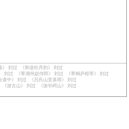
羹》 刘过
《和送牡丹韵》 刘过
》 刘过
《寄湖州赵侍郎》 刘过
《寄桐庐程宰》 刘过
合道中》 刘过
《吕氏山堂喜雨》 刘过
《游古山》 刘过
《游岝崿山》 刘过
。