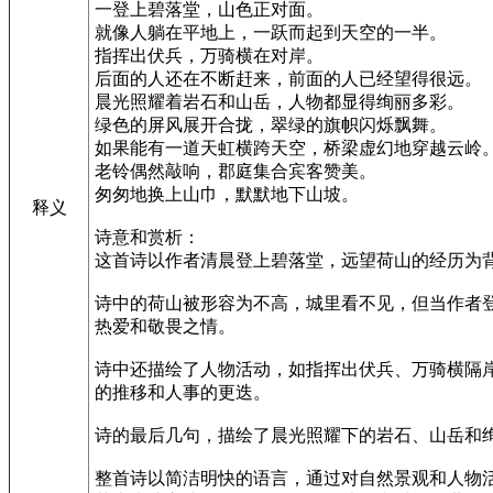
一登上碧落堂，山色正对面。
就像人躺在平地上，一跃而起到天空的一半。
指挥出伏兵，万骑横在对岸。
后面的人还在不断赶来，前面的人已经望得很远。
晨光照耀着岩石和山岳，人物都显得绚丽多彩。
绿色的屏风展开合拢，翠绿的旗帜闪烁飘舞。
如果能有一道天虹横跨天空，桥梁虚幻地穿越云岭
老铃偶然敲响，郡庭集合宾客赞美。
匆匆地换上山巾，默默地下山坡。
释义
诗意和赏析：
这首诗以作者清晨登上碧落堂，远望荷山的经历为
诗中的荷山被形容为不高，城里看不见，但当作者
热爱和敬畏之情。
诗中还描绘了人物活动，如指挥出伏兵、万骑横隔
的推移和人事的更迭。
诗的最后几句，描绘了晨光照耀下的岩石、山岳和
整首诗以简洁明快的语言，通过对自然景观和人物