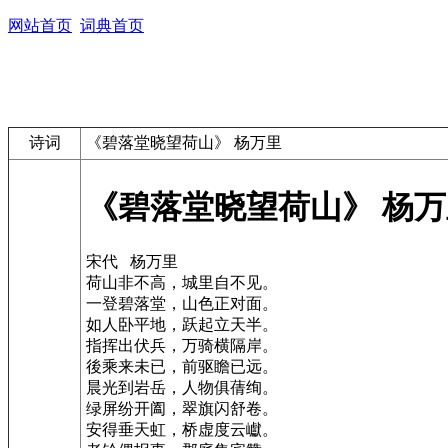
网站首页
词典首页
诗词
《碧落堂晓望荷山》 杨万里
《碧落堂晓望荷山》 杨万
宋代 杨万里
荷山非不高，城里自不见。
一登碧落堂，山色正对面。
如人卧平地，跃起立天半。
指挥出伏兵，万骑横隔岸。
後乘来未已，前驱瞻已远。
晨光到岩岳，人物俱蒨绚。
绿屏纷开阖，翠旗闪舒卷。
安得垂天虹，桥虚度云巘。