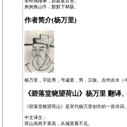
老铃偶报事，郡庭集宾赞。
匆匆换山巾，默默下林阪。
作者简介(杨万里)
杨万里，字廷秀，号诚斋，男，汉族。吉州吉水（今
《碧落堂晓望荷山》杨万里 翻译
《碧落堂晓望荷山》是宋代杨万里创作的一首诗词
中文译文：
荷山虽然不算高，从城里看不见。