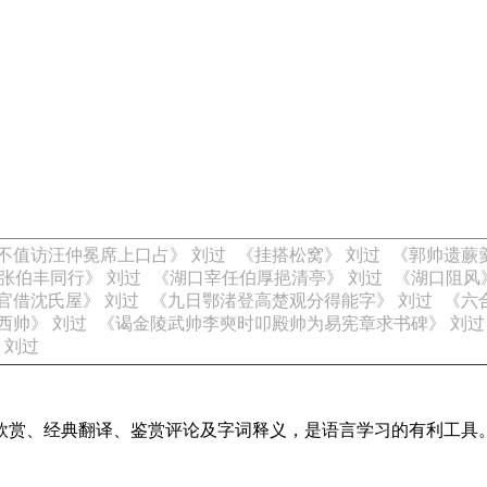
不值访汪仲冕席上口占》 刘过
《挂搭松窝》 刘过
《郭帅遗蕨
张伯丰同行》 刘过
《湖口宰任伯厚挹清亭》 刘过
《湖口阻风
官借沈氏屋》 刘过
《九日鄂渚登高楚观分得能字》 刘过
《六
西帅》 刘过
《谒金陵武帅李奭时叩殿帅为易宪章求书碑》 刘过
 刘过
欣赏、经典翻译、鉴赏评论及字词释义，是语言学习的有利工具