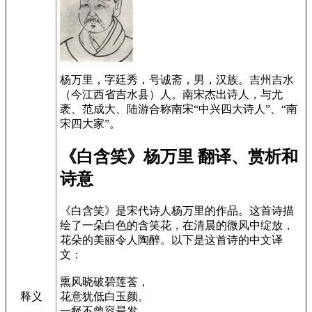
杨万里，字廷秀，号诚斋，男，汉族。吉州吉水
（今江西省吉水县）人。南宋杰出诗人，与尤
袤、范成大、陆游合称南宋“中兴四大诗人”、“南
宋四大家”。
《白含笑》杨万里 翻译、赏析和
诗意
《白含笑》是宋代诗人杨万里的作品。这首诗描
绘了一朵白色的含笑花，在清晨的微风中绽放，
花朵的美丽令人陶醉。以下是这首诗的中文译
文：
熏风晓破碧莲莟，
花意犹低白玉颜。
释义
一粲不曾容昜发，