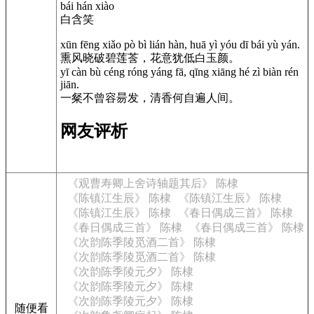
bái hán xiào
白含笑
xūn fēng xiǎo pò bì lián hàn, huā yì yóu dī bái yù yán.
熏风晓破碧莲莟，花意犹低白玉颜。
yī càn bù céng róng yáng fā, qīng xiāng hé zì biàn rén
jiān.
一粲不曾容昜发，清香何自遍人间。
网友评析
《观曹寿卿上舍诗轴题其后》 陈棣
《陈镇江生辰》 陈棣
《陈镇江生辰》 陈棣
《陈镇江生辰》 陈棣
《春日偶成三首》 陈棣
《春日偶成三首》 陈棣
《春日偶成三首》 陈棣
《次韵陈季陵觅酒二首》 陈棣
《次韵陈季陵觅酒二首》 陈棣
《次韵陈季陵元夕》 陈棣
《次韵陈季陵元夕》 陈棣
《次韵陈季陵元夕》 陈棣
随便看