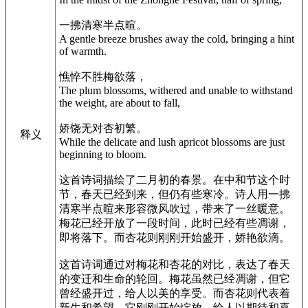
一拂清寒半点暄。
A gentle breeze brushes away the cold, bringing a hint
of warmth.
憔悴不胜梅欲落，
The plum blossoms, withered and unable to withstand
the weight, are about to fall,
娇饶无对杏初繁。
释义
While the delicate and lush apricot blossoms are just
beginning to bloom.
这首诗词描绘了二月初的春景。在中和节这个时
节，春天已经到来，但仍有些寒冷。诗人用一拂
清寒半点暄来形容微风吹过，带来了一丝暖意。
梅花已经开放了一段时间，此时已经有些凋谢，
即将落下。而杏花则刚刚开始盛开，娇艳欲滴。
这首诗词通过对梅花和杏花的对比，表达了春天
的变迁和生命的轮回。梅花虽然已经凋谢，但它
曾经盛开过，给人以美的享受。而杏花则代表着
新生和希望，它刚刚开始绽放，给人以期待和喜