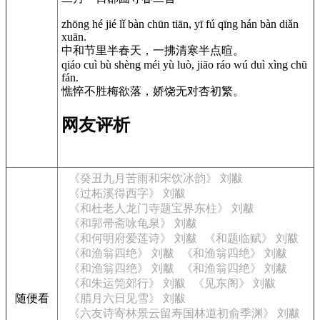
zhōng hé jié lǐ bàn chūn tiān, yī fú qīng hán bàn diǎn
xuān.
中和节里半春天，一拂清寒半点暄。
qiáo cuì bù shèng méi yù luò, jiāo ráo wú duì xìng chū
fán.
憔悴不胜梅欲落，娇饶无对杏初繁。
网友评析
《癸丑九月苦雨和宋饮冰韵》 刘黻
《过柘溪得西字》 刘黻
《和杜老人龙门寺题宝界东柱》 刘黻
《和郭帚斋咏龟泉》 刘黻
《和何明府爱莲诗》 刘黻
《和题临赋》 刘黻
《和渔翁四绝》 刘黻
《和渔翁四绝》 刘黻
《和渔翁四绝》 刘黻
《和渔翁四绝》 刘黻
《和朱运筦郊行》 刘黻
《见东阁》 刘黻
随便看
《腊月六日见雪》 刘黻
《六友诗寄林景云留寿国林道初俞季渊》 刘黻