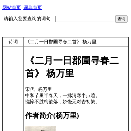
网站首页
词典首页
请输入您要查询的词句：
诗词
《二月一日郡圃寻春二首》 杨万里
《二月一日郡圃寻春二
首》 杨万里
宋代 杨万里
中和节里半春天，一拂清寒半点暄。
憔悴不胜梅欲落，娇饶无对杏初繁。
作者简介(杨万里)