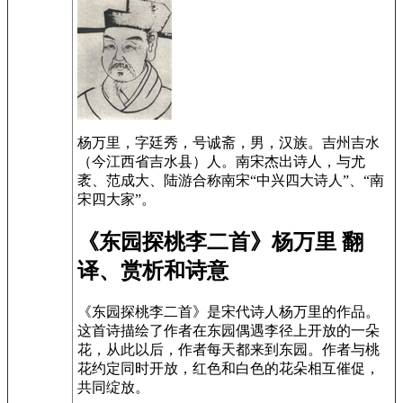
杨万里，字廷秀，号诚斋，男，汉族。吉州吉水
（今江西省吉水县）人。南宋杰出诗人，与尤
袤、范成大、陆游合称南宋“中兴四大诗人”、“南
宋四大家”。
《东园探桃李二首》杨万里 翻
译、赏析和诗意
《东园探桃李二首》是宋代诗人杨万里的作品。
这首诗描绘了作者在东园偶遇李径上开放的一朵
花，从此以后，作者每天都来到东园。作者与桃
花约定同时开放，红色和白色的花朵相互催促，
共同绽放。