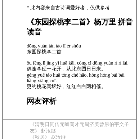
* 此内容来自古诗词爱好者，仅供参考
《东园探桃李二首》杨万里 拼音
读音
dōng yuán tàn táo lǐ èr shǒu
东园探桃李二首
ǒu féng lǐ jìng yī huā kāi, cóng cǐ dōng yuán rì rì lái.
偶逢李径一花开，从此东园日日来。
gèng yuē táo huā tóng chè hǎo, hóng hóng bái bái
liǎng xiāng cuī.
更约桃花同坼好，红红白白两相催。
网友评析
《清明日同传元瞻阎才元周济美曾原伯宇文子
友》 赵汝鐩
《秋居》 赵汝鐩