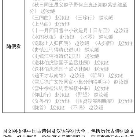
《秋日同王显父赵子野何庄叟泛湖赵紫芝继至
分》 赵汝鐩
《三阁曲》 赵汝鐩
《三珍行》 赵汝鐩
《上马曲》 赵汝鐩
《十一月四日雪中小饮是月十日冬至》 赵汝鐩
《水阁秋夜》 赵汝鐩
《水琴》 赵汝鐩
《送聪上人归四明》 赵汝鐩
《去妇辞》 赵汝鐩
随便看
《史镇江丐得请仍进职》 赵汝鐩
《史镇江丐得请仍进职》 赵汝鐩
《送林伯虎除国子监丞赴阙》 赵汝鐩
《送林伯虎除国子监丞赴阙》 赵汝鐩
《题王才叔南馆》 赵汝鐩
《听琴》 赵汝鐩
《雪后徐广文招同官小集分韵得明字》 赵汝鐩
《雪中徐检法约登城楼中果》 赵汝鐩
《仰山行》 赵汝鐩
《野望》 赵汝鐩
《义兽行》 赵汝鐩
《招贤渡溪阁晚望》 赵汝鐩
《陇首》 赵汝鐩
《不眠》 赵汝鐩
国文网提供中国古诗词及汉语字词大全，包括历代古诗词原文