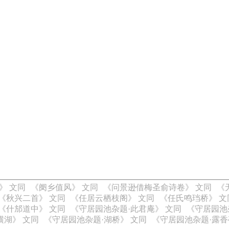
》 文同
《阌乡值风》 文同
《问景逊借梅圣俞诗卷》 文同
《
《秋兴二首》 文同
《任居云栖枝阁》 文同
《任氏鸣珰桥》 文
《什邡道中》 文同
《守居园池杂题·此君庵》 文同
《守居园池
横湖》 文同
《守居园池杂题·湖桥》 文同
《守居园池杂题·露香