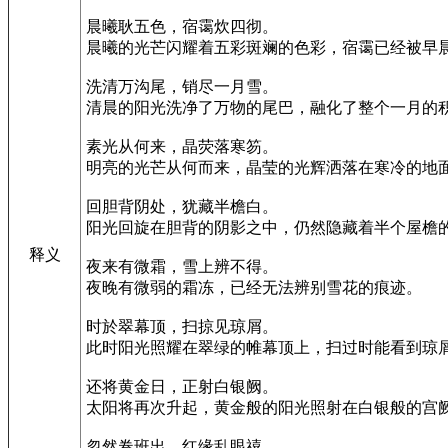
晨曦耿五色，宿霭炊四彻。
晨曦的光芒闪耀着五彩斑斓的色彩，宿霭已经被早
洗清万沟尾，销尽一月雪。
清晨的阳光洗净了万物的尾巴，融化了整个一月的
素光从何来，晶荧落寒笏。
明亮的光芒从何而来，晶莹的光辉洒落在寒冷的地
回胆背阴处，犹藏半檐白。
阳光回旋在胆背的阴影之中，仍然隐藏着半个屋檐
释义
夜来有微霜，雪上辨不得。
夜晚有微弱的霜冻，已经无法辨别雪花的痕迹。
时於翠幕顶，扫掠见琼屑。
此时阳光照耀在翠绿的帷幕顶上，扫过时能看到琼
还将黄金日，正射白银阙。
太阳将再次升起，黄金般的阳光照射在白银般的宫
忽然卷班出，红缘乱眼禧。