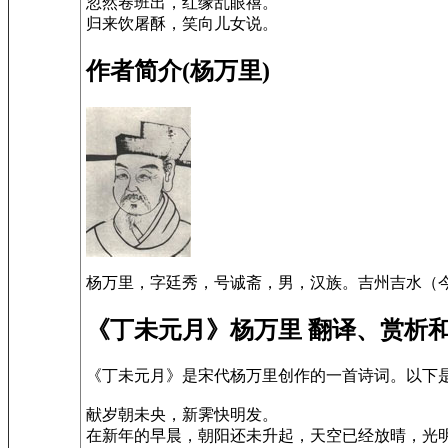
忽然卷班出，红缘乱眼禧。
归来饮屠酥，笑向儿女说。
作者简介(杨万里)
杨万里，字廷秀，号诚斋，男，汉族。吉州吉水（今
《丁未元月》杨万里 翻译、赏析
《丁未元月》是宋代杨万里创作的一首诗词。以下
献岁朝未央，新霁快明发。
在新年的早晨，朝阳还未升起，天空已经放晴，光