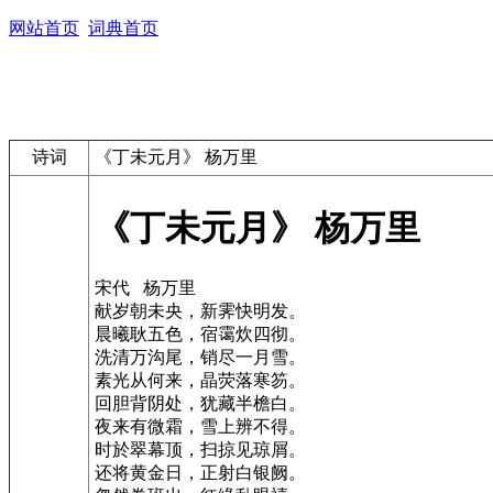
网站首页
词典首页
诗词
《丁未元月》 杨万里
《丁未元月》 杨万里
宋代 杨万里
献岁朝未央，新霁快明发。
晨曦耿五色，宿霭炊四彻。
洗清万沟尾，销尽一月雪。
素光从何来，晶荧落寒笏。
回胆背阴处，犹藏半檐白。
夜来有微霜，雪上辨不得。
时於翠幕顶，扫掠见琼屑。
还将黄金日，正射白银阙。