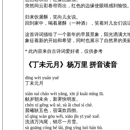
突然间云彩卷帘而出，红色的边缘使眼睛感到愉悦
归来饮屠酥，笑向儿女说。
回到家中，喝着屠酥（一种酒），笑着对儿女们说
这首诗词描绘了一个新年的早晨景象，阳光洒满大
象征着新的开始和希望，同时也展示了自然界的美
* 此内容来自古诗词爱好者，仅供参考
《丁未元月》杨万里 拼音读音
dīng wèi yuán yuè
丁未元月
xiàn suì cháo wèi yāng, xīn jì kuài míng fā.
献岁朝未央，新霁快明发。
chén xī gěng wǔ sè, sù ǎi chuī sì chè.
晨曦耿五色，宿霭炊四彻。
xǐ qīng wàn gōu wěi, xiāo jǐn yī yuè xuě.
洗清万沟尾，销尽一月雪。
sù guāng cóng hé lái, jīng yíng luò hán hù.