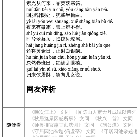
素光从何来，晶荧落寒笏。
huí dǎn bèi yīn chǔ, yóu cáng bàn yán bái.
回胆背阴处，犹藏半檐白。
yè lái yǒu wēi shuāng, xuě shàng biàn bù dé.
夜来有微霜，雪上辨不得。
shí yú cuì mù dǐng, sǎo lüè jiàn qióng xiè.
时於翠幕顶，扫掠见琼屑。
hái jiāng huáng jīn rì, zhèng shè bái yín quē.
还将黄金日，正射白银阙。
hū rán juǎn bān chū, hóng yuán luàn yǎn xǐ.
忽然卷班出，红缘乱眼禧。
guī lái yǐn tú sū, xiào xiàng ér nǚ shuō.
归来饮屠酥，笑向儿女说。
网友评析
《晚次江上》 文同
《闻陈山人定命丹成试以诗乞
《秋居览景因感所事》 文同
《秋兴二首》 文同
随便看
《师鲁推官惠甘蔗戏谢》 文同
《施公潭》 文同
《守居园池杂题·涵虚亭》 文同
《守居园池杂题·