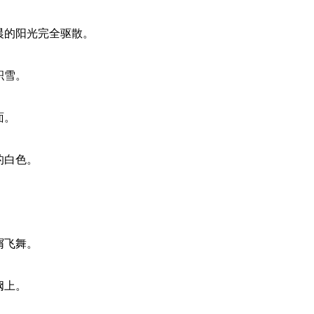
晨的阳光完全驱散。
积雪。
面。
的白色。
屑飞舞。
阙上。