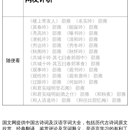
《楼上寄友人》 邵雍
《名实吟》 邵雍
《莫春吟》 邵雍
《能寐吟》 邵雍
《凴高吟》 邵雍
《曝书吟》 邵雍
《潜机吟》 邵雍
《清和吟》 邵雍
《穷达吟》 邵雍
《穷冬吟》 邵雍
《秋阁吟》 邵雍
《秋怀吟》 邵雍
《共城十吟·其七曰春郊雨中》 邵雍
随便看
《共城十吟·其五曰春郊寒食》 邵雍
《观事吟》 邵雍
《观书吟》 邵雍
《观性吟》 邵雍
《观有唐吟》 邵雍
《过眼吟》 邵雍
《何如吟》 邵雍
《和君实端明登石阁》 邵雍
《和君实端明副酒之什》 邵雍
《和秋夜》 邵雍
《和人语道吟》 邵雍
《和任比部忆梅》 邵雍
国文网提供中国古诗词及汉语字词大全，包括历代古诗词原文
欣赏、经典翻译、鉴赏评论及字词释义，是语言学习的有利工