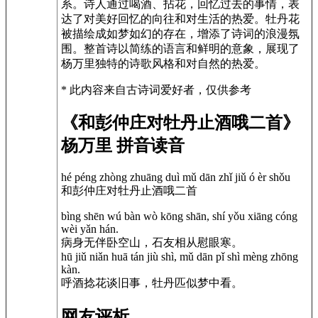
系。诗人通过喝酒、拈花，回忆过去的事情，表
达了对美好回忆的向往和对生活的热爱。牡丹花
被描绘成如梦如幻的存在，增添了诗词的浪漫氛
围。整首诗以简练的语言和鲜明的意象，展现了
杨万里独特的诗歌风格和对自然的热爱。
* 此内容来自古诗词爱好者，仅供参考
《和彭仲庄对牡丹止酒哦二首》
杨万里 拼音读音
hé péng zhòng zhuāng duì mǔ dān zhǐ jiǔ ó èr shǒu
和彭仲庄对牡丹止酒哦二首
bìng shēn wú bàn wò kōng shān, shí yǒu xiāng cóng
wèi yǎn hán.
病身无伴卧空山，石友相从慰眼寒。
hū jiǔ niǎn huā tán jiù shì, mǔ dān pǐ shì mèng zhōng
kàn.
呼酒捻花谈旧事，牡丹匹似梦中看。
网友评析