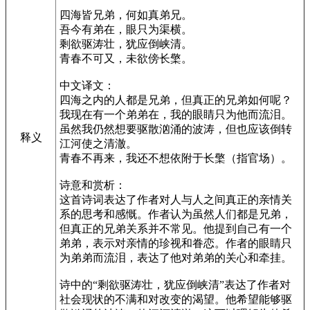
四海皆兄弟，何如真弟兄。
吾今有弟在，眼只为渠横。
剩欲驱涛壮，犹应倒峡清。
青春不可又，未欲傍长檠。
中文译文：
四海之内的人都是兄弟，但真正的兄弟如何呢？
我现在有一个弟弟在，我的眼睛只为他而流泪。
虽然我仍然想要驱散汹涌的波涛，但也应该倒转
释义
江河使之清澈。
青春不再来，我还不想依附于长檠（指官场）。
诗意和赏析：
这首诗词表达了作者对人与人之间真正的亲情关
系的思考和感慨。作者认为虽然人们都是兄弟，
但真正的兄弟关系并不常见。他提到自己有一个
弟弟，表示对亲情的珍视和眷恋。作者的眼睛只
为弟弟而流泪，表达了他对弟弟的关心和牵挂。
诗中的“剩欲驱涛壮，犹应倒峡清”表达了作者对
社会现状的不满和对改变的渴望。他希望能够驱