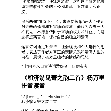
散汹涌的波涛，使江河清澈，这可以理解为他希
望能够改变社会的不公和混乱，追求清明和正
义。
最后两句“青春不可又，未欲傍长檠”表达了作者
对青春的珍惜和对官场的疏离。他认为青春一去
不复返，不愿意依附于官场的权力和利益，而是
选择远离官场，保持自己的独立和清高。
这首诗词通过对亲情、社会现状和个人选择的思
考，表达了作者对真正的亲情关系和清高人生的
向往，展现了杨万里独特的情感和思想。
* 此内容来自古诗词爱好者，仅供参考
《和济翁见寄之韵二首》杨万里
拼音读音
hé jì wēng jiàn jì zhī yùn èr shǒu
和济翁见寄之韵二首
sì hǎi jiē xiōng dì, hé rú zhēn dì xiōng.