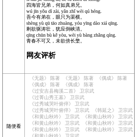
四海皆兄弟，何如真弟兄。
wú jīn yǒu dì zài, yǎn zhǐ wèi qú héng.
吾今有弟在，眼只为渠横。
shèng yù qū tāo zhuàng, yóu yīng dào xiá qīng.
剩欲驱涛壮，犹应倒峡清。
qīng chūn bù kě yòu, wèi yù bàng zhǎng qíng.
青春不可又，未欲傍长檠。
网友评析
《无题》 陈著
《无题》 陈著
《偶成》 陈著
《偶成》 陈著
《偶成》 陈著
《过安吉县梅溪二首》 卫宗武
《过菁山秀王墓》 卫宗武
《过秀城哭叶俯倅》 卫宗武
《过秀城哭叶俯倅》 卫宗武
《韩延之》 卫宗武
《和黄山秋吟》 卫宗武
《和黄山秋吟》 卫宗武
《和黄山秋吟》 卫宗武
《和黄山秋吟》 卫宗武
随便看
《和黄山秋吟》 卫宗武
《和黄山秋吟》 卫宗武
《和黄山秋吟》 卫宗武