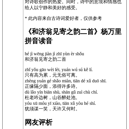
对诗歌创作的热爱。同时，诗中的意境和情感也
给人以宁静和美好的感受。
* 此内容来自古诗词爱好者，仅供参考
《和济翁见寄之韵二首》杨万里
拼音读音
hé jì wēng jiàn jì zhī yùn èr shǒu
和济翁见寄之韵二首
zhǐ yǒu gāo wèi lèi, yuán wú sú kě lí.
只有高为累，元无俗可离。
zhèng yuán gé shǎo miàn, tiān dé xǔ duō shī.
正缘隔少面，添得许多诗。
dù lǎo yín biān shù, shān gǔ zuì chù chí.
杜老吟边树，山谷醉处池。
yóu xū móu yī xiào, tiān xǔ yòu hé shí.
犹须谋一笑，天许又何时。
网友评析