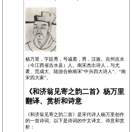
杨万里，字廷秀，号诚斋，男，汉族。吉州吉水
（今江西省吉水县）人。南宋杰出诗人，与尤
袤、范成大、陆游合称南宋“中兴四大诗人”、“南
宋四大家”。
《和济翁见寄之韵二首》杨万里
翻译、赏析和诗意
《和济翁见寄之韵二首》是宋代诗人杨万里创作
的一首诗词。以下是诗词的中文译文、诗意和赏
析：