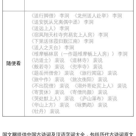
《送行脚僧》 李洞
《龙州送人赴举》 李洞
《送安抚从兄夷偶中丞》 李洞
《送远上人》 李洞
《宿凤翔天柱寺穷易玄上人房》 李洞
《下第送张霞归觐江南》 李洞
《送人之天台》 李洞
《维摩畅林居（一作题维摩畅上人房）》 李洞
《访道士》 裴说
《道林寺》 裴说
随便看
《般若寺》 裴说
《兜率寺》 裴说
《题岳州僧舍》 裴说
《旅行闻寇》 裴说
《旅中作》 裴说
《旅次衡阳》 裴说
《不出院僧》 裴说
《湖外寄处宾上人》 裴说
《寄贯休》 裴说
《寄僧尚颜》 裴说
《哭处默上人》 裴说
《庐山瀑布》 裴说
《华山上方》 裴说
《咏鹦鹉》 裴说
《牡丹》 裴说
国文网提供中国古诗词及汉语字词大全，包括历代古诗词原文