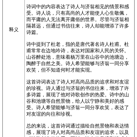
诗词中的内容表达了诗人与济翁相见的情景和感
受。诗人说，只有高尚的人才能使人心生敬佩，
而平庸的人无法离开庸俗的世界。尽管与济翁相
隔甚远，但通过书信往来，诗人却能增添了许多
释义
诗篇。
诗中提到了杜老，指的是唐代著名诗人杜甫。杜
甫常常在边地吟诗，表达对国家和人民的关怀。
山谷醉处池，意味着杨万里在山谷中的池塘边，
陶醉于自然之美。诗人希望能够与济翁一同分享
欢笑，但不知道何时才能实现。
这首诗词表达了诗人对高尚品质的追求和对友谊
的珍视。诗人通过与济翁的书信往来，增添了许
多诗篇，展现了他对诗歌创作的热爱。诗中的山
谷和池塘等自然景物，给人以宁静和美好的感
受。诗人希望能够与济翁一同分享欢笑，表达了
对友谊的向往和珍视。
总的来说，这首诗词通过描绘自然景物和表达情
感，展现了诗人对高尚品质和友谊的追求，以及