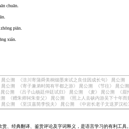
hān chuān.
iān.
 zhōng piān.
āng xián.
 晁公溯
《涪川寄蒲舜美桐烟墨来试之良佳因成长句》 晁公溯
 晁公溯
《寄子兼弟时闻有平都之游》 晁公溯
《节往》 晁公溯
 晁公溯
《吕子山杨廷仲廷试归》 晁公溯
《麦》 晁公溯
《眉
公溯
《赠朱师轲朱奎父》 晁公溯
《照上人去硖内游吴下十年而
 晁公溯
《至汉嘉简李悦夫》 晁公溯
《中岩长老子文送罗汉松
欣赏、经典翻译、鉴赏评论及字词释义，是语言学习的有利工具