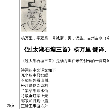
杨万里，字廷秀，号诚斋，男，汉族。吉州吉水（今
《过太湖石塘三首》杨万里 翻译
《过太湖石塘三首》是杨万里在宋代创作的一首诗
诗词的中文译文如下：
兀坐船中只欲眠，
不如船外看山川。
松江是物皆诗料，
兰桨穿湖即水仙。
将取垂虹亭上景，
都皈却月观中篇。
释义
正缘王事游方外，