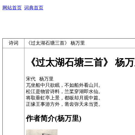
网站首页
词典首页
诗词
《过太湖石塘三首》 杨万里
《过太湖石塘三首》 杨万
宋代 杨万里
兀坐船中只欲眠，不如船外看山川。
松江是物皆诗料，兰桨穿湖即水仙。
将取垂虹亭上景，都皈却月观中篇。
正缘王事游方外，凿齿弥天未当贤。
作者简介(杨万里)