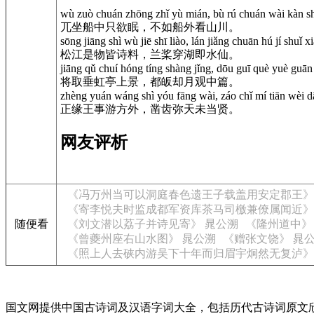
wù zuò chuán zhōng zhǐ yù mián, bù rú chuán wài kàn s
兀坐船中只欲眠，不如船外看山川。
sōng jiāng shì wù jiē shī liào, lán jiǎng chuān hú jí shuǐ x
松江是物皆诗料，兰桨穿湖即水仙。
jiāng qǔ chuí hóng tíng shàng jǐng, dōu guī què yuè guān
将取垂虹亭上景，都皈却月观中篇。
zhèng yuán wáng shì yóu fāng wài, záo chǐ mí tiān wèi d
正缘王事游方外，凿齿弥天未当贤。
网友评析
《冯万州当可以洞庭春色遗王子载盖用安定郡王》
《寄李悦夫时监成都军资库茶马司檄兼僚属闻近》
随便看
《刘文潜以荔子并诗见寄》 晁公溯
《隆州道中》
《曾夔州座右山水图》 晁公溯
《赠张文饶》 晁
《照上人去硖内游吴下十年而归眉宇炯然无复泸》
国文网提供中国古诗词及汉语字词大全，包括历代古诗词原文