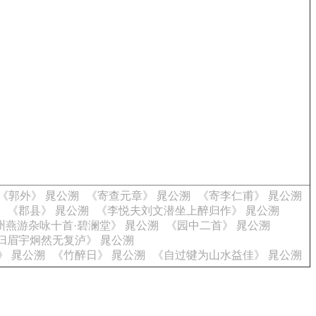
《郭外》 晁公溯
《寄查元章》 晁公溯
《寄李仁甫》 晁公溯
《郡县》 晁公溯
《李悦夫刘文潜坐上醉归作》 晁公溯
州燕游杂咏十首·碧澜堂》 晁公溯
《园中二首》 晁公溯
归眉宇炯然无复泸》 晁公溯
》 晁公溯
《竹醉日》 晁公溯
《自过犍为山水益佳》 晁公溯
。