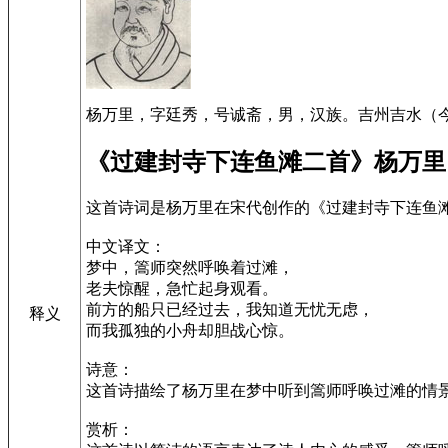
杨万里，字廷秀，号诚斋，男，汉族。吉州吉水（今
《过建封寺下连鱼滩二首》杨万里
这首诗词是杨万里在宋代创作的《过建封寺下连鱼
中文译文：
梦中，篙师突然呼唤着过滩，
老夫惊醒，急忙起身观看。
前方的船只已经过去，我知道无忧无虑，
释义
而我孤独的小舟却胆战心惊。
诗意：
这首诗描绘了杨万里在梦中听到篙师呼唤过滩的情
赏析：