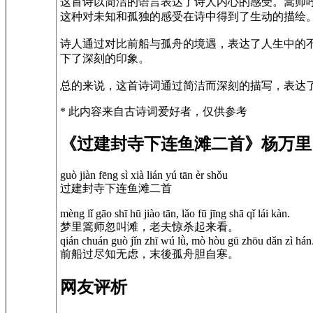
这首诗以简洁的语言表达了诗人内心的感受。篙师
这种对未知和孤独的感受在诗中得到了生动的描绘
诗人通过对比前船与孤舟的境遇，表达了人生中的
下了深刻的印象。
总的来说，这首诗词通过简洁而深刻的描写，表达
* 此内容来自古诗词爱好者，仅供参考
《过建封寺下连鱼滩二首》杨万里
guò jiàn fēng sì xià lián yú tān èr shǒu
过建封寺下连鱼滩二首
mèng lǐ gāo shī hū jiào tān, lǎo fū jīng shā qǐ lái kàn.
梦里篙师忽叫滩，老夫惊杀起来看。
qián chuán guò jǐn zhī wú lǜ, mò hòu gū zhōu dǎn zì hán
前船过尽知无虑，末後孤舟胆自寒。
网友评析