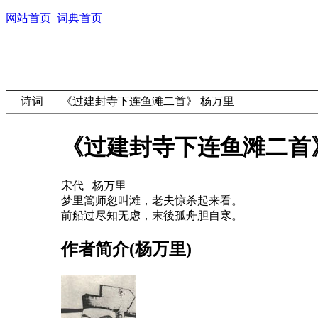
网站首页
词典首页
诗词
《过建封寺下连鱼滩二首》 杨万里
《过建封寺下连鱼滩二首
宋代 杨万里
梦里篙师忽叫滩，老夫惊杀起来看。
前船过尽知无虑，末後孤舟胆自寒。
作者简介(杨万里)