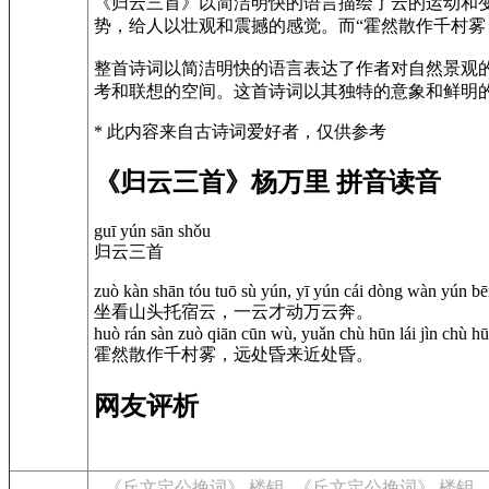
《归云三首》以简洁明快的语言描绘了云的运动和
势，给人以壮观和震撼的感觉。而“霍然散作千村雾
整首诗词以简洁明快的语言表达了作者对自然景观
考和联想的空间。这首诗词以其独特的意象和鲜明
* 此内容来自古诗词爱好者，仅供参考
《归云三首》杨万里 拼音读音
guī yún sān shǒu
归云三首
zuò kàn shān tóu tuō sù yún, yī yún cái dòng wàn yún bē
坐看山头托宿云，一云才动万云奔。
huò rán sàn zuò qiān cūn wù, yuǎn chù hūn lái jìn chù hū
霍然散作千村雾，远处昏来近处昏。
网友评析
《丘文定公挽词》 楼钥
《丘文定公挽词》 楼钥