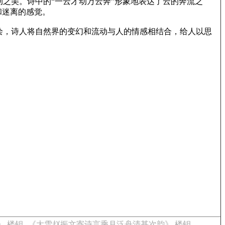
之美。诗中的“一云才动万云奔”形象地表达了云的奔流之
和迷离的感觉。
绘，诗人将自然界的变幻和流动与人的情感相结合，给人以思
 楼钥
《大雪赵振文寄诗言乘月泛舟清甚次韵》 楼钥