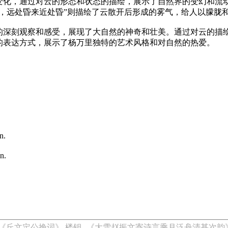
变化，通过对云的形态和状态的描绘，展示了自然界的变幻和流动
，远处昏来近处昏”则描绘了云散开后形成的雾气，给人以朦胧
的深刻观察和感受，展现了大自然的神奇和壮美。通过对云的描
的表达方式，展示了杨万里独特的艺术风格和对自然的热爱。
n.
n.
《丘文定公挽词》 楼钥
《大雪赵振文寄诗言乘月泛舟清甚次韵》