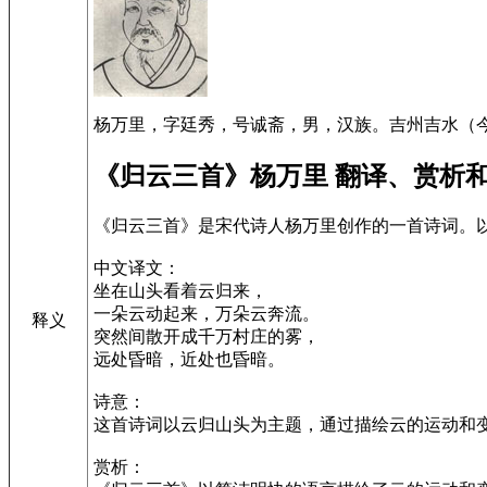
杨万里，字廷秀，号诚斋，男，汉族。吉州吉水（今
《归云三首》杨万里 翻译、赏析
《归云三首》是宋代诗人杨万里创作的一首诗词。
中文译文：
坐在山头看着云归来，
一朵云动起来，万朵云奔流。
释义
突然间散开成千万村庄的雾，
远处昏暗，近处也昏暗。
诗意：
这首诗词以云归山头为主题，通过描绘云的运动和
赏析：