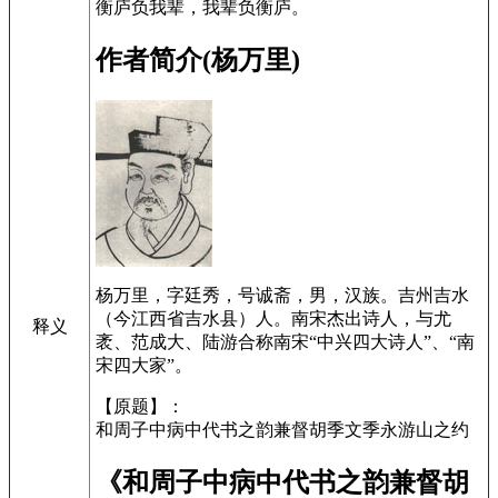
衡庐负我辈，我辈负衡庐。
作者简介(杨万里)
杨万里，字廷秀，号诚斋，男，汉族。吉州吉水
（今江西省吉水县）人。南宋杰出诗人，与尤
释义
袤、范成大、陆游合称南宋“中兴四大诗人”、“南
宋四大家”。
【原题】：
和周子中病中代书之韵兼督胡季文季永游山之约
《和周子中病中代书之韵兼督胡