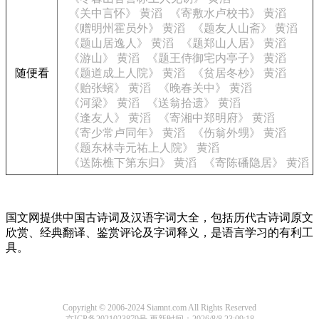
《关中言怀》 黄滔
《寄敷水卢校书》 黄滔
《赠明州霍员外》 黄滔
《题友人山斋》 黄滔
《题山居逸人》 黄滔
《题郑山人居》 黄滔
《游山》 黄滔
《题王侍御宅内亭子》 黄滔
随便看
《题道成上人院》 黄滔
《贫居冬杪》 黄滔
《贻张蠙》 黄滔
《晚春关中》 黄滔
《河梁》 黄滔
《送翁拾遗》 黄滔
《逢友人》 黄滔
《寄湘中郑明府》 黄滔
《寄少常卢同年》 黄滔
《伤翁外甥》 黄滔
《题东林寺元祐上人院》 黄滔
《送陈樵下第东归》 黄滔
《寄陈磻隐居》 黄滔
国文网提供中国古诗词及汉语字词大全，包括历代古诗词原文
欣赏、经典翻译、鉴赏评论及字词释义，是语言学习的有利工
具。
Copyright © 2006-2024 Siamnt.com All Rights Reserved