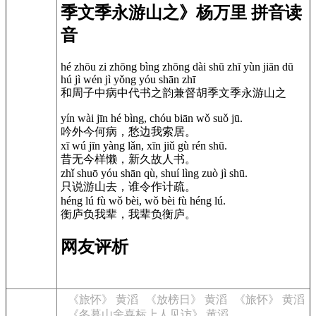
季文季永游山之》杨万里 拼音读
音
hé zhōu zi zhōng bìng zhōng dài shū zhī yùn jiān dū
hú jì wén jì yǒng yóu shān zhī
和周子中病中代书之韵兼督胡季文季永游山之
yín wài jīn hé bìng, chóu biān wǒ suǒ jū.
吟外今何病，愁边我索居。
xī wú jīn yàng lǎn, xīn jiǔ gù rén shū.
昔无今样懒，新久故人书。
zhǐ shuō yóu shān qù, shuí lìng zuò jì shū.
只说游山去，谁令作计疏。
héng lú fù wǒ bèi, wǒ bèi fù héng lú.
衡庐负我辈，我辈负衡庐。
网友评析
《旅怀》 黄滔
《放榜日》 黄滔
《旅怀》 黄滔
《冬暮山舍喜标上人见访》 黄滔