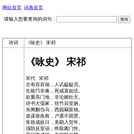
网站首页
词典首页
请输入您要查询的词句：
诗词
《咏史》 宋祁
《咏史》 宋祁
宋代 宋祁
古有容容福，人讥龊龊员。
生能巧非奏，死戒直如弦。
欲重高门地，非论媚灶天。
诗书大儒冢，丝竹后堂旃。
东阁翻刍马，西园竊富钱。
道谋谁执咎，户選不因贤。
朱鼓成妖日，羌鹖入贺年。
须防反室诏，终取阖门怜。