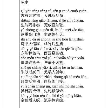
咏史
gǔ yǒu róng róng fú, rén jī chuò chuò yuán.
古有容容福，人讥龊龊员。
shēng néng qiǎo fēi zòu, sǐ jiè zhí rú xián.
生能巧非奏，死戒直如弦。
yù zhòng gāo mén dì, fēi lùn mèi zào tiān.
欲重高门地，非论媚灶天。
shī shū dà rú zhǒng, sī zhú hòu táng zhān.
诗书大儒冢，丝竹后堂旃。
dōng gé fān chú mǎ, xī yuán qiè fù qián.
东阁翻刍马，西园竊富钱。
dào móu shuí zhí jiù, hù xuǎn bù yīn xián.
道谋谁执咎，户選不因贤。
zhū gǔ chéng yāo rì, qiāng hé rù hè nián.
朱鼓成妖日，羌鹖入贺年。
xū fáng fǎn shì zhào, zhōng qǔ hé mén lián.
须防反室诏，终取阖门怜。
yì rì chán chéng jǐn, xiān shí mò shì chán.
异日讒成锦，先时默似蝉。
kōng yí hòu rén tàn, liú tì yǎn qīng biān.
空贻后人叹，流涕掩青编。