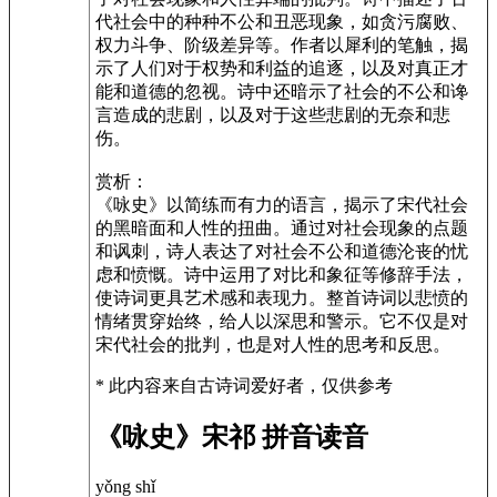
代社会中的种种不公和丑恶现象，如贪污腐败、
权力斗争、阶级差异等。作者以犀利的笔触，揭
示了人们对于权势和利益的追逐，以及对真正才
能和道德的忽视。诗中还暗示了社会的不公和谗
言造成的悲剧，以及对于这些悲剧的无奈和悲
伤。
赏析：
《咏史》以简练而有力的语言，揭示了宋代社会
的黑暗面和人性的扭曲。通过对社会现象的点题
和讽刺，诗人表达了对社会不公和道德沦丧的忧
虑和愤慨。诗中运用了对比和象征等修辞手法，
使诗词更具艺术感和表现力。整首诗词以悲愤的
情绪贯穿始终，给人以深思和警示。它不仅是对
宋代社会的批判，也是对人性的思考和反思。
* 此内容来自古诗词爱好者，仅供参考
《咏史》宋祁 拼音读音
yǒng shǐ