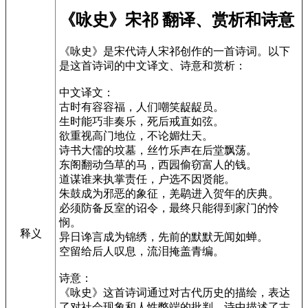
《咏史》宋祁 翻译、赏析和诗意
《咏史》是宋代诗人宋祁创作的一首诗词。以下
是这首诗词的中文译文、诗意和赏析：
中文译文：
古时有容容福，人们嘲笑龊龊员。
生时能巧非奏乐，死后戒直如弦。
欲重视高门地位，不论媚灶天。
诗书大儒的坟墓，丝竹乐声在后堂飘荡。
东阁翻动刍草的马，西园偷窃富人的钱。
道谋谁来执掌责任，户选不因贤能。
朱鼓成为邪恶的象征，羌鹖进入贺年的庆典。
必须防备反室的诏令，最终只能得到家门的怜
悯。
释义
异日谗言成为锦绣，先前的默默无闻如蝉。
空留给后人叹息，流泪掩盖青编。
诗意：
《咏史》这首诗词通过对古代历史的描绘，表达
了对社会现象和人性弊端的批判。诗中描述了古