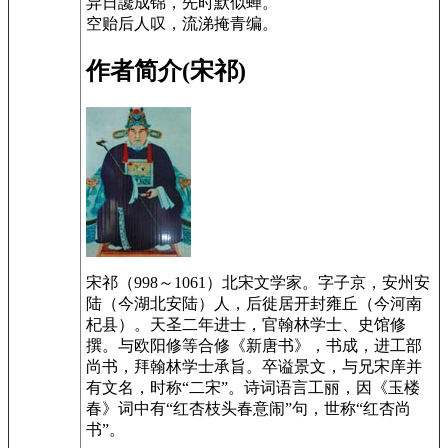
异日讒成锦，先时默似蝉。
空贻后人叹，流涕掩青编。
作者简介(宋祁)
宋祁（998～1061）北宋文学家。字子京，安州安
陆（今湖北安陆）人，后徙居开封雍丘（今河南
杞县）。天圣二年进士，官翰林学士、史馆修
撰。与欧阳修等合修《新唐书》，书成，进工部
尚书，拜翰林学士承旨。卒谥景文，与兄宋庠并
有文名，时称“二宋”。诗词语言工丽，因《玉楼
春》词中有“红杏枝头春意闹”句，世称“红杏尚
书”。