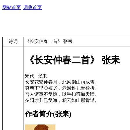
网站首页
词典首页
诗词
《长安仲春二首》 张耒
《长安仲春二首》 张耒
宋代 张耒
长安花繁仲春月，北风倒山雨成雪。
穷巷下里◇襦尽，老翁稚儿骨欲折。
吾人谙事不复惊，以手扣额愿天晴。
夕阳才升已复晦，积云如山那肯退。
作者简介(张耒)