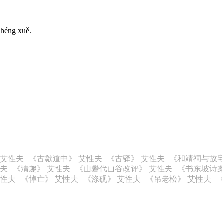
chéng xuě.
 艾性夫
《古歙道中》 艾性夫
《古驿》 艾性夫
《和靖祠与故
性夫
《清趣》 艾性夫
《山礬代山谷改评》 艾性夫
《书东坡诗案
艾性夫
《悼亡》 艾性夫
《涤砚》 艾性夫
《吊老松》 艾性夫