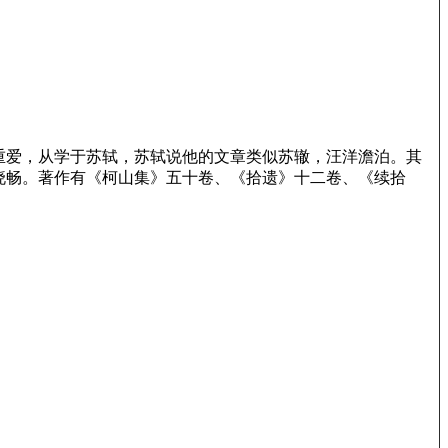
重爱，从学于苏轼，苏轼说他的文章类似苏辙，汪洋澹泊。其
晓畅。著作有《柯山集》五十卷、《拾遗》十二卷、《续拾