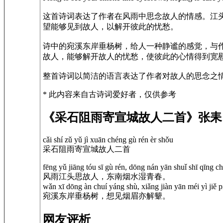
这首诗词表达了作者在风雨中思念故人的情感。江
望能够见到故人，以解开彼此的忧愁。
诗中的宛溪东岸垂杨树，给人一种静谧的感觉，与
故人，能够解开故人的忧愁，使彼此的心情得到宽
整首诗词以简洁的语言表达了作者对故人的思念之
* 此内容来自古诗词爱好者，仅供参考
《采石阻雨寄宣城故人二首》张耒
cǎi shí zǔ yǔ jì xuān chéng gù rén èr shǒu
采石阻雨寄宣城故人二首
fēng yǔ jiāng tóu sī gù rén, dōng nán yān shuǐ shī qīng c
风雨江头思故人，东南烟水湿青春。
wǎn xī dōng àn chuí yáng shù, xiǎng jiàn yān méi yì jiě p
宛溪东岸垂杨树，想见烟眉亦解颦。
网友评析