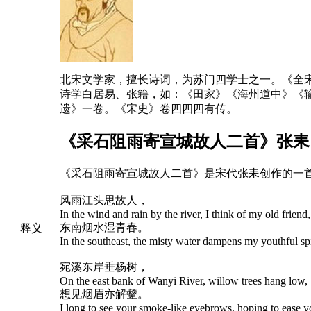
北宋文学家，擅长诗词，为苏门四学士之一。《全
诗学白居易、张籍，如：《田家》《海州道中》《
遗》一卷。《宋史》卷四四四有传。
《采石阻雨寄宣城故人二首》张耒
《采石阻雨寄宣城故人二首》是宋代张耒创作的一
风雨江头思故人，
In the wind and rain by the river, I think of my old friend,
东南烟水湿青春。
释义
In the southeast, the misty water dampens my youthful spi
宛溪东岸垂杨树，
On the east bank of Wanyi River, willow trees hang low,
想见烟眉亦解颦。
I long to see your smoke-like eyebrows, hoping to ease y