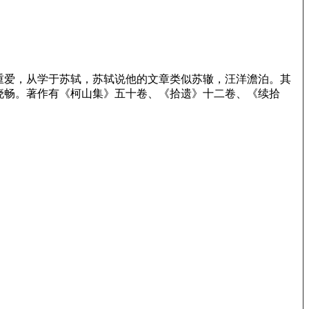
重爱，从学于苏轼，苏轼说他的文章类似苏辙，汪洋澹泊。其
晓畅。著作有《柯山集》五十卷、《拾遗》十二卷、《续拾