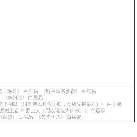
马上晚吟》 白居易
《醉中重留梦得》 白居易
《晚归府》 白居易
济上别墅（时常侍以长告罢归，今故先报泉石）》 白居易
赠僧五首·神照上人（照以说坛为佛事）》 白居易
《自题》 白居易
《答崔十八》 白居易