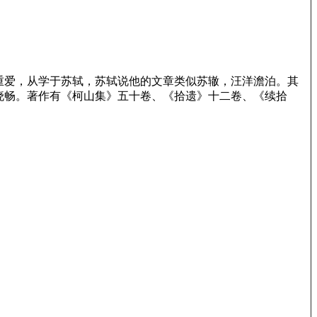
重爱，从学于苏轼，苏轼说他的文章类似苏辙，汪洋澹泊。其
晓畅。著作有《柯山集》五十卷、《拾遗》十二卷、《续拾