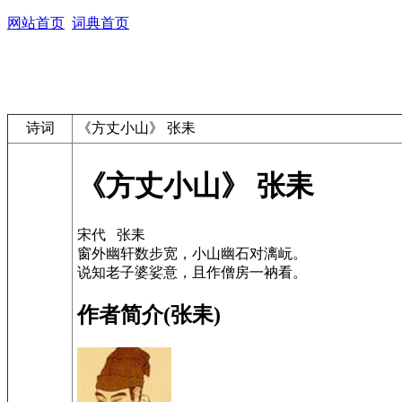
网站首页
词典首页
诗词
《方丈小山》 张耒
《方丈小山》 张耒
宋代 张耒
窗外幽轩数步宽，小山幽石对漓岏。
说知老子婆娑意，且作僧房一衲看。
作者简介(张耒)