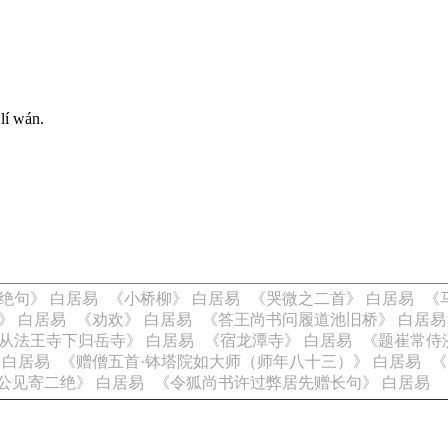
lí wán.
绝句》 白居易
《小桥柳》 白居易
《哭微之二首》 白居易
《
》 白居易
《劝欢》 白居易
《答王尚书问履道池旧桥》 白居易
从法王寺下归岳寺》 白居易
《宿龙潭寺》 白居易
《题崔常侍
 白居易
《赠僧五首·钵塔院如大师（师年八十三）》 白居易
《
公见寄二绝》 白居易
《令狐尚书许过弊居先赠长句》 白居易