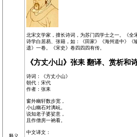
北宋文学家，擅长诗词，为苏门四学士之一。《全
诗学白居易、张籍，如：《田家》《海州道中》《
遗》一卷。《宋史》卷四四四有传。
《方丈小山》张耒 翻译、赏析和
诗词：《方丈小山》
朝代：宋代
作者：张耒
窗外幽轩数步宽，
小山幽石对漓岏。
说知老子婆娑意，
且作僧房一衲看。
中文译文：
释义