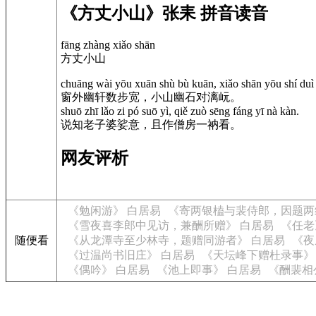
《方丈小山》张耒 拼音读音
fāng zhàng xiǎo shān
方丈小山
chuāng wài yōu xuān shù bù kuān, xiǎo shān yōu shí duì 
窗外幽轩数步宽，小山幽石对漓岏。
shuō zhī lǎo zi pó suō yì, qiě zuò sēng fáng yī nà kàn.
说知老子婆娑意，且作僧房一衲看。
网友评析
《勉闲游》 白居易
《寄两银榼与裴侍郎，因题两
《雪夜喜李郎中见访，兼酬所赠》 白居易
《任老
随便看
《从龙潭寺至少林寺，题赠同游者》 白居易
《夜
《过温尚书旧庄》 白居易
《天坛峰下赠杜录事》
《偶吟》 白居易
《池上即事》 白居易
《酬裴相